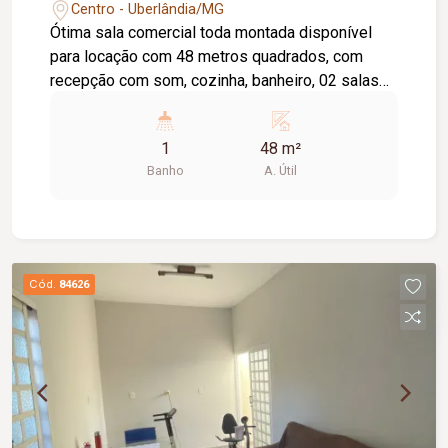
Centro - Uberlândia/MG
Ótima sala comercial toda montada disponível
para locação com 48 metros quadrados, com
recepção com som, cozinha, banheiro, 02 salas
com ar condicionado, isolamento acústico,
iluminação , porta dupla, excelente imóvel.
1
48 m²
Banho
A. Útil
Cód.
84626