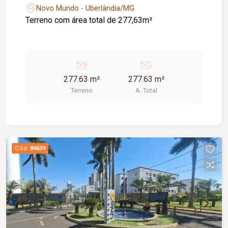
Novo Mundo - Uberlândia/MG
Terreno com área total de 277,63m²
277.63 m²
277.63 m²
Terreno
A. Total
Cód.
84639