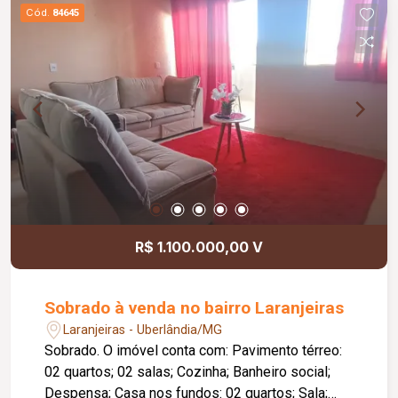
estacionamento para até 04 veículos. No 02º
Cód.
84645
piso, encontra-se uma sala de apoio e 04 suítes,
todas com armários planejados, sendo 01 suíte
master equipada com hidromassagem,
proporcionando ainda mais conforto e
privacidade. Agende já sua visita e venha
conhecer esta excelente oportunidade de
locação!
R$ 1.100.000,00 V
Sobrado à venda no bairro Laranjeiras
Laranjeiras - Uberlândia/MG
Sobrado. O imóvel conta com: Pavimento térreo:
02 quartos; 02 salas; Cozinha; Banheiro social;
Despensa; Casa nos fundos: 02 quartos; Sala;