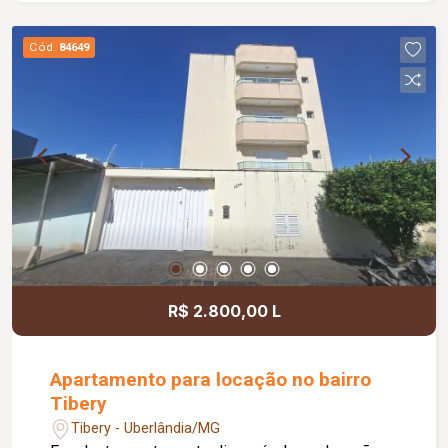
hidromassagem; Banheiro social; Diferenciais:
Toda murada; Portões eletrônicos; Interfone;
Cód.
84649
Câmeras de segurança; Sistema de alarme; Cerca
elétrica; Cerca concertina; Completa com
armários planejados e box em blindex; Piso em
porcelanato; Bancadas em granito; Teto com
acabamento em gesso; Piscina aquecida com
32,00 m²; Venda com toda a mobília e 06
aparelhos de ar-condicionado inclusos.
R$ 2.800,00 L
Apartamento para locação no bairro
Tibery
Tibery - Uberlândia/MG