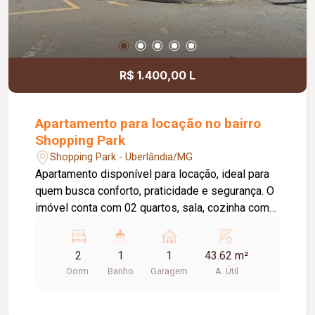
R$ 1.400,00 L
Apartamento para locação no bairro
Shopping Park
Shopping Park - Uberlândia/MG
Apartamento disponível para locação, ideal para
quem busca conforto, praticidade e segurança. O
imóvel conta com 02 quartos, sala, cozinha com
armário, banheiro social equipado com box e
espelho, piso em porcelanato, área de serviço e
2
1
1
43.62 m²
01 vaga de estacionamento. O condomínio
Dorm.
Banho
Garagem
A. Útil
oferece portaria 24 horas, proporcionando mais
tranquilidade aos moradores, além de playground,
salão de festas e quiosque com churrasqueira,