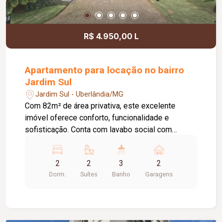
R$ 4.950,00 L
Apartamento para locação no bairro
Jardim Sul
Jardim Sul - Uberlândia/MG
Com 82m² de área privativa, este excelente
imóvel oferece conforto, funcionalidade e
sofisticação. Conta com lavabo social com
armários, ampla sala integrada à sacada, que
dispõe de espaço gourmet com armários e
2
2
3
2
churrasqueira a gás, além de cozinha planejada
Dorm.
Suítes
Banho
Garagens
com armários. Possui sala de TV com painel, 02
suítes com armários planejados e climatizadas
com ar-condicionado, proporcionando praticidade
e bem-estar em todos os ambientes. O imóvel