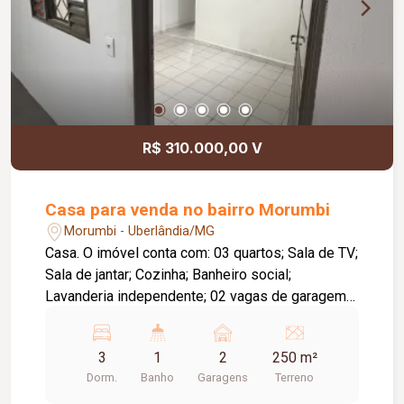
R$ 310.000,00 V
Casa para venda no bairro Morumbi
Morumbi - Uberlândia/MG
Casa. O imóvel conta com: 03 quartos; Sala de TV;
Sala de jantar; Cozinha; Banheiro social;
Lavanderia independente; 02 vagas de garagem
cobertas; Diferenciais: Ampla área nos fundos,
ideal para construção de área gourmet, piscina,
3
1
2
250 m²
ampliação do imóvel ou espaço de lazer;
Dorm.
Banho
Garagens
Terreno
Ambientes bem distribuídos, proporcionando