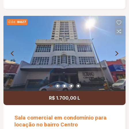
chuveiro; Depósito amplo; 03 vagas de garagem
cobertas; O condomínio oferece: Área de lazer
completa; Diferenciais: Piscina aquecida; Água
Cód.
84627
aquecida em todos os banheiros, cozinha
gourmet e lavanderia; Fachada imponente; Projeto
moderno com ambientes amplos, integrados e
excelente aproveitamento dos espaços.
R$ 1.700,00 L
Sala comercial em condomínio para
locação no bairro Centro