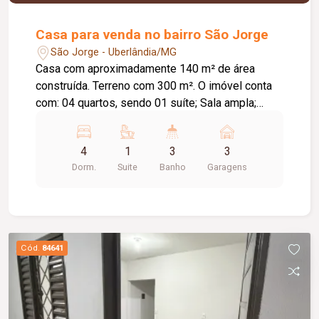
Casa para venda no bairro São Jorge
São Jorge - Uberlândia/MG
Casa com aproximadamente 140 m² de área
construída. Terreno com 300 m². O imóvel conta
com: 04 quartos, sendo 01 suíte; Sala ampla;
Banheiro social; Cozinha; Lavanderia
independente; Varanda gourmet ampla com
4
1
3
3
banheiro externo; Canil; Quintal amplo; 03 a 04
Dorm.
Suite
Banho
Garagens
vagas de garagem; Diferenciais: Ambientes bem
distribuídos, proporcionando conforto e
praticidade; Quintal com excelente potencial para
ampliação ou instalação de piscina; Excelente
opção para quem busca espaço, qualidade de
Cód.
84641
vida e funcionalidade.