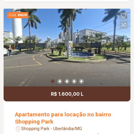
perfeitos para momentos de lazer e
confraternização. Agende já sua visita e entre em
Cód.
84638
contato para mais informações sobre esta
excelente oportunidade de locação!
R$ 1.600,00 L
Apartamento para locação no bairro
Shopping Park
Shopping Park - Uberlândia/MG