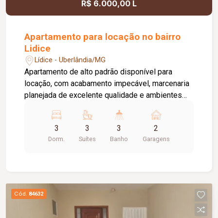
R$ 6.000,00 L
Apartamento para locação no bairro
Lidice
Lídice - Uberlândia/MG
Apartamento de alto padrão disponível para
locação, com acabamento impecável, marcenaria
planejada de excelente qualidade e ambientes
amplos, modernos e muito bem distribuídos. Um
imóvel pensado para oferecer conforto,
3
3
3
2
funcionalidade e sofisticação em cada detalhe. O
Dorm.
Suítes
Banho
Garagens
apartamento conta com sala integrada à cozinha,
despensa, lavanderia independente, lavabo, 3
suítes e uma ampla sacada com preparação para
instalação de churrasqueira. Todos os
dormitórios possuem armários planejados,
Cód.
84632
cabeceiras para as camas e bancadas, além de
espelhos instalados. A suíte principal dispõe de