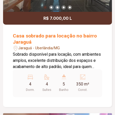
R$ 7.000,00 L
Casa sobrado para locação no bairro
Jaraguá
Jaraguá - Uberlândia/MG
Sobrado disponível para locação, com ambientes
amplos, excelente distribuição dos espaços e
acabamento de alto padrão, ideal para quem
busca conforto, sofisticação e praticidade. No
01º piso, o imóvel dispõe de hall de entrada, sala
4
4
5
350 m²
de TV, sala de estar, sala de jantar, escritório,
Dorm.
Suítes
Banho
Const.
lavabo, cozinha com armários planejados,
despensa, área de serviço com banheiro de
apoio, além de uma excelente área de lazer com
piscina aquecida. Conta ainda com