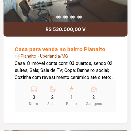
R$ 530.000,00 V
Casa para venda no bairro Planalto
Planalto - Uberlândia/MG
Casa. O imóvel conta com: 03 quartos, sendo 02
suítes; Sala; Sala de TV; Copa; Banheiro social;
Cozinha com revestimento cerâmico até o teto;
02 vagas de garagem; Diferenciais: Imóvel com
laje; Excelente localização, próximo ao shopping
3
2
1
2
da região, terminal de transporte e centro
Dorm.
Suítes
Banho
Garagens
comercial, proporcionando praticidade para o dia
a dia.