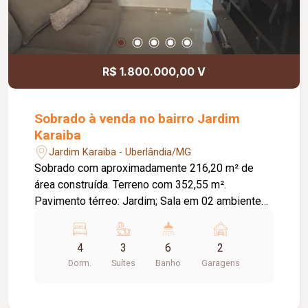
R$ 1.800.000,00 V
Sobrado à venda no bairro Jardim
Karaiba
Jardim Karaiba - Uberlândia/MG
Sobrado com aproximadamente 216,20 m² de
área construída. Terreno com 352,55 m².
Pavimento térreo: Jardim; Sala em 02 ambientes;
Sala de TV; Banheiro social; Cozinha; Lavanderia;
Despensa; Varanda gourmet com churrasqueira e
4
3
6
2
banheiro; Piscina aquecida; Quintal; 02 vagas de
Dorm.
Suítes
Banho
Garagens
garagem cobertas e livres; Pavimento superior:
04 quartos, sendo 03 suítes; 03 quartos com
varanda; Suíte máster com closet e banheira de