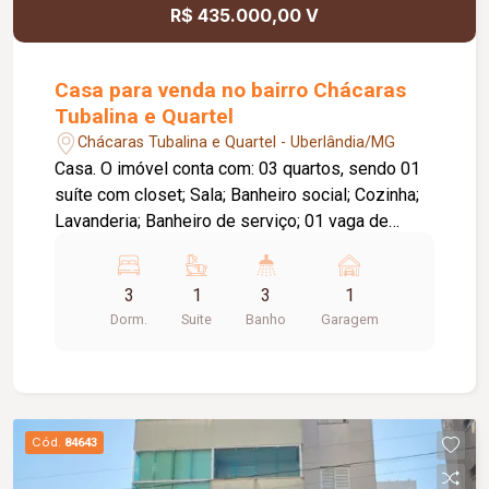
R$ 435.000,00 V
Casa para venda no bairro Chácaras
Tubalina e Quartel
Chácaras Tubalina e Quartel - Uberlândia/MG
Casa. O imóvel conta com: 03 quartos, sendo 01
suíte com closet; Sala; Banheiro social; Cozinha;
Lavanderia; Banheiro de serviço; 01 vaga de
garagem coberta; Diferenciais: Piso em cerâmica;
Bancadas em granito; Ambientes amplos e bem
3
1
3
1
distribuídos, proporcionando conforto e
Dorm.
Suite
Banho
Garagem
praticidade. Informações complementares:
Terreno com aproximadamente 171,66 m²; Área
construída de aproximadamente 171,66 m².
Cód.
84643