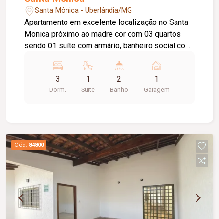
Santa Mônica - Uberlândia/MG
Apartamento em excelente localização no Santa
Monica próximo ao madre cor com 03 quartos
sendo 01 suíte com armário, banheiro social com
box blindex, armário sob pia e espelho, sala de
estar com sacada, cozinha toda planejada com
3
1
2
1
armários, área de lavanderia com armário, 01 vaga
Dorm.
Suite
Banho
Garagem
de garagem.
Cód.
84800