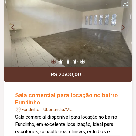
inclusa no condomínio, zelador e limpeza das
áreas comuns, copa, DML (Depósito de Material
de Limpeza), sistema de ronda, alarme, câmeras
de segurança e internet disponível. Como
diferencial, existe a possibilidade de ampliação
da área da sala, conforme a necessidade do
locatário. Entre em contato para mais
informações e agende uma visita.
R$ 2.500,00 L
Sala comercial para locação no bairro
Fundinho
Fundinho - Uberlândia/MG
Sala comercial disponível para locação no bairro
Fundinho, em excelente localização, ideal para
escritórios, consultórios, clínicas, estúdios e