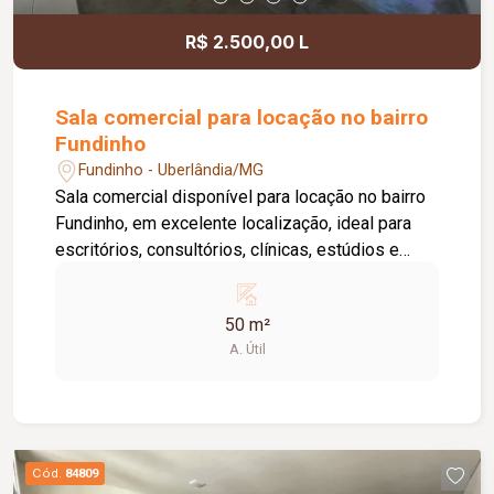
R$ 2.500,00 L
Sala comercial para locação no bairro
Fundinho
Fundinho - Uberlândia/MG
Sala comercial disponível para locação no bairro
Fundinho, em excelente localização, ideal para
escritórios, consultórios, clínicas, estúdios e
profissionais liberais. O imóvel possui
aproximadamente 50 m², forro em gesso, copa,
50 m²
ponto de água, interfone e acesso por senha,
A. Útil
oferecendo praticidade e funcionalidade para o
dia a dia da sua empresa. O prédio comercial
conta com excelente infraestrutura, incluindo
jardim e área de convivência compartilhada,
banheiros feminino e masculino com
Cód.
84809
acessibilidade, controle de acesso facial, água