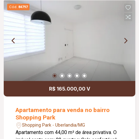
quartos, sendo 02 com armários embutidos e 01
Cód.
84797
suíte com claraboia. Os banheiros social e da
suíte possuem box em blindex, armários,
espelhos e chuveiros. A cozinha é planejada com
armários, a área de serviço é separada, coberta e
conta com armário, oferecendo maior praticidade.
A casa possui ainda uma agradável varanda
gourmet com churrasqueira e entrada
independente pela garagem. A sala e os quartos
são equipados com ventiladores de teto, e todos
os ambientes possuem piso em cerâmica. Com
área útil aproximada de 107 m², este imóvel é
R$ 165.000,00 V
uma excelente opção para quem busca conforto,
funcionalidade e uma localização privilegiada.
Apartamento para venda no bairro
Shopping Park
Shopping Park - Uberlandia/MG
Apartamento com 44,00 m² de área privativa. O