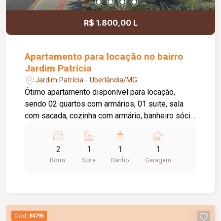
R$ 1.800,00 L
Apartamento para locação no bairro
Jardim Patrícia
Jardim Patrícia - Uberlândia/MG
Ótimo apartamento disponível para locação,
sendo 02 quartos com armários, 01 suite, sala
com sacada, cozinha com armário, banheiro sócia
com box e armário, área de serviço com armário,
elevador privativo, 01 vaga de estacionamento,
2
1
1
1
portaria 24 horas, piscina, academia, quiosque
Dorm.
Suite
Banho
Garagem
com churrasqueira, salão de festas, playground,
brinquedoteca, área pet, espaço verde.Valor de
condomínio Incluso no valor do aluguel.
Cód.
84795