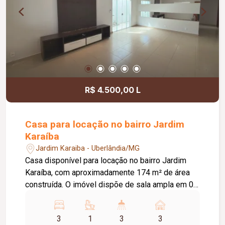
R$ 4.500,00 L
Casa para locação no bairro Jardim
Karaíba
Jardim Karaiba - Uberlândia/MG
Casa disponível para locação no bairro Jardim
Karaíba, com aproximadamente 174 m² de área
construída. O imóvel dispõe de sala ampla em 02
ambientes, 03 quartos, sendo 02 com armários e
01 suíte, banheiro social com armário, cozinha
3
1
3
3
americana planejada com armários, fogão