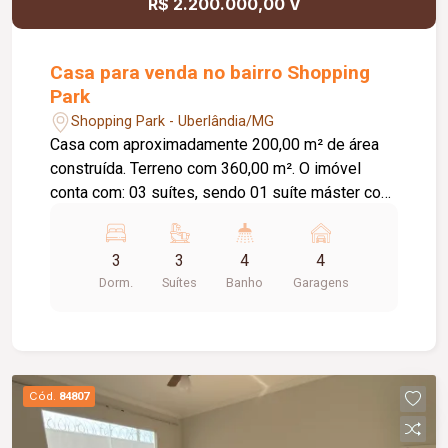
R$ 2.200.000,00 V
Casa para venda no bairro Shopping
Park
Shopping Park - Uberlândia/MG
Casa com aproximadamente 200,00 m² de área
construída. Terreno com 360,00 m². O imóvel
conta com: 03 suítes, sendo 01 suíte máster com
closet e banheira de hidromassagem; Escritório
com possibilidade de conversão para o 4º quarto;
3
3
4
4
Banheiro social; Lavabo externo; Sala com pé-
Dorm.
Suítes
Banho
Garagens
direito duplo; Cozinha completa com armários
planejados; Lavanderia; Espaço gourmet com
churrasqueira; Piscina aquecida com iluminação
em LED, cascata e hidromassagem; 04 vagas de
garagem; O condomínio oferece: Portaria 24
Cód.
84807
horas com segurança armada; 03 salões de
festas; 02 quadras de tênis; Quadra de peteca;