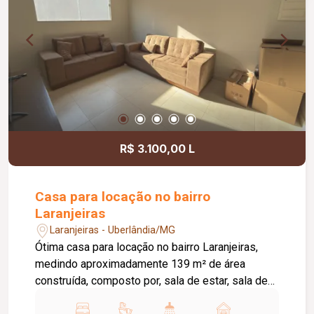
Quadra de voleibol; Quadra de beach tennis;
Piscina aquecida; Academia; Playground;
Diferenciais: Armários planejados em toda a
casa; Energia fotovoltaica; Aquecimento solar;
Louças e metais Deca; Portas internas em ACM
na cor champanhe; Jardins com irrigação
automatizada; Projeto de iluminação completo;
Janelas e porta da suíte máster automatizadas;
Ambientes amplos, modernos e planejados para
R$ 3.100,00 L
oferecer conforto, sofisticação e funcionalidade.
Casa para locação no bairro
Laranjeiras
Laranjeiras - Uberlândia/MG
Ótima casa para locação no bairro Laranjeiras,
medindo aproximadamente 139 m² de área
construída, composto por, sala de estar, sala de
jantar ampla com cozinha auxiliar, 03 quartos