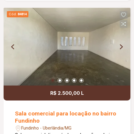
jardim e área de convivência compartilhada,
banheiros feminino e masculino com
Cód.
84814
acessibilidade, controle de acesso facial, água
inclusa no condomínio, zelador e limpeza das
áreas comuns, copa, DML (Depósito de Material
de Limpeza), sistema de ronda, alarme, câmeras
de segurança e internet disponível. Como
diferencial, existe a possibilidade de ampliação
da área da sala, conforme a necessidade do
locatário. Entre em contato para mais
informações e agende uma visita.
R$ 2.500,00 L
Sala comercial para locação no bairro
Fundinho
Fundinho - Uberlândia/MG