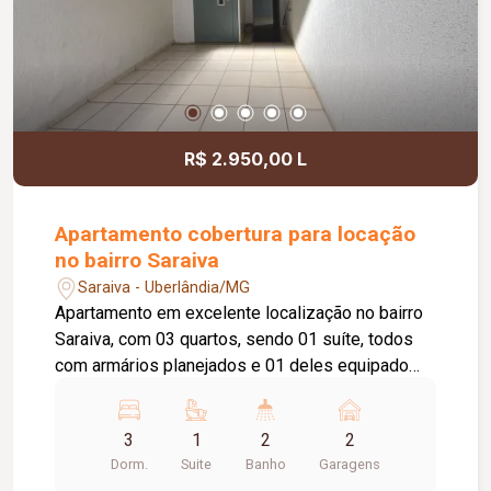
R$ 2.950,00 L
Apartamento cobertura para locação
no bairro Saraiva
Saraiva - Uberlândia/MG
Apartamento em excelente localização no bairro
Saraiva, com 03 quartos, sendo 01 suíte, todos
com armários planejados e 01 deles equipado
com ar-condicionado. Possui sala ampla em 02
ambientes, sala de TV com ar-condicionado,
3
1
2
2
ampla sacada com acesso à suíte, cozinha com
Dorm.
Suite
Banho
Garagens
armários, área de lavanderia, despensa, elevador