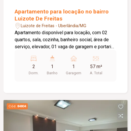
Apartamento para locação no bairro
Luizote De Freitas
Luizote de Freitas - Uberlândia/MG
Apartamento disponível para locação, com 02
quartos, sala, cozinha, banheiro social, área de
serviço, elevador, 01 vaga de garagem e portaria
24 horas. O condomínio oferece academia,
piscina e salão de festas, proporcionando mais
2
1
1
57 m²
conforto e lazer para os moradores. A taxa de
Dorm.
Banho
Garagem
A. Total
condomínio está inclusa no valor do aluguel.
Cód.
84804