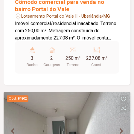
Cômodo comercial para venda no
bairro Portal do Vale
Loteamento Portal do Vale II - Uberlândia/MG
Imóvel comercial/residencial inacabado. Terreno
com 250,00 m². Metragem construída de
aproximadamente 227,08 m². O imóvel conta
com: 02 cômodos comerciais na parte térrea; 01
apartamento na parte superior; Diferenciais:
3
2
250 m²
227.08 m²
Projeto aprovado pela Prefeitura; Alvará de
Banho
Garagens
Terreno
Const.
construção; Excelente oportunidade para
personalização e conclusão da obra conforme a
necessidade do comprador. Informações
complementares: O imóvel será vendido no
estado atual, ficando a finalização da obra por
Cód.
84802
responsabilidade do comprador.