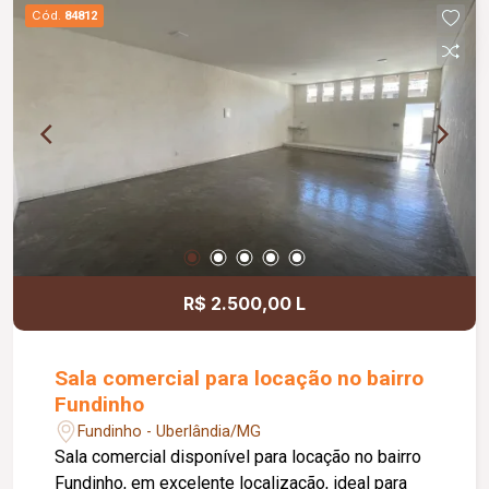
banheiros feminino e masculino com
Cód.
84812
acessibilidade, controle de acesso facial, água
inclusa no condomínio, zelador e limpeza das
áreas comuns, copa, DML (Depósito de Material
de Limpeza), sistema de ronda, alarme, câmeras
de segurança e internet disponível. Como
diferencial, existe a possibilidade de ampliação
da área da sala, conforme a necessidade do
locatário. Entre em contato para mais
informações e agende uma visita.
R$ 2.500,00 L
Sala comercial para locação no bairro
Fundinho
Fundinho - Uberlândia/MG
Sala comercial disponível para locação no bairro
Fundinho, em excelente localização, ideal para