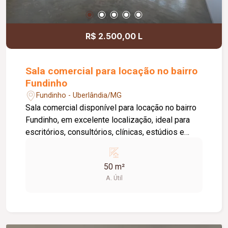
informações e agende uma visita.
R$ 2.500,00 L
Sala comercial para locação no bairro
Fundinho
Fundinho - Uberlândia/MG
Sala comercial disponível para locação no bairro
Fundinho, em excelente localização, ideal para
escritórios, consultórios, clínicas, estúdios e
profissionais liberais. O imóvel possui
aproximadamente 50 m², forro em gesso, copa,
50 m²
ponto de água, interfone e acesso por senha,
A. Útil
oferecendo praticidade e funcionalidade para o
dia a dia da sua empresa. O prédio comercial
conta com excelente infraestrutura, incluindo
jardim e área de convivência compartilhada,