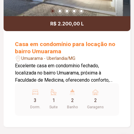
R$ 2.200,00 L
Casa em condomínio para locação no
bairro Umuarama
Umuarama - Uberlandia/MG
Excelente casa em condomínio fechado,
localizada no bairro Umuarama, próxima à
Faculdade de Medicina, oferecendo conforto,
segurança e praticidade. O condomínio conta com
portão e porteiro eletrônicos, câmeras de
3
1
2
2
segurança e sistema de monitoramento,
Dorm.
Suite
Banho
Garagens
proporcionando mais tranquilidade aos
moradores. O imóvel dispõe de 02 vagas de
garagem livres, sala ampla para 02 ambientes
com jardim de inverno, hall de circulação, 03