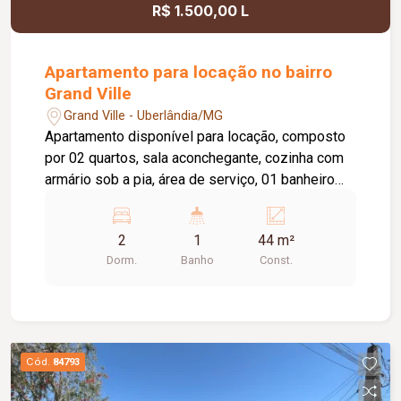
R$ 1.500,00 L
Apartamento para locação no bairro
Grand Ville
Grand Ville - Uberlândia/MG
Apartamento disponível para locação, composto
por 02 quartos, sala aconchegante, cozinha com
armário sob a pia, área de serviço, 01 banheiro
social e 01 vaga de estacionamento. O edifício
conta com elevador, proporcionando mais
2
1
44 m²
praticidade no dia a dia. O condomínio oferece
Dorm.
Banho
Const.
uma excelente infraestrutura de lazer e
segurança, com portaria 24 horas, academia,
piscina, salão de festas, brinquedoteca e quadra
esportiva, garantindo conforto, comodidade e
qualidade de vida para toda a família.
Cód.
84793