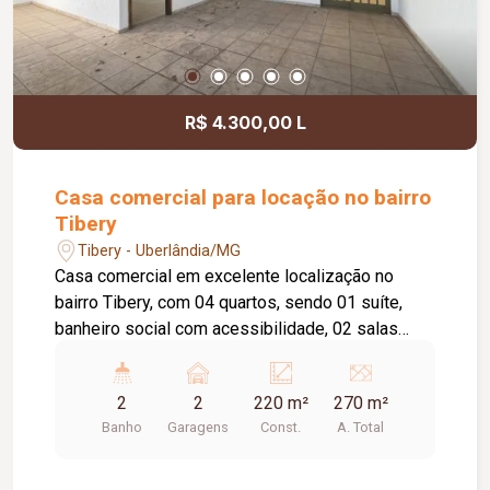
R$ 4.300,00 L
Casa comercial para locação no bairro
Tibery
Tibery - Uberlândia/MG
Casa comercial em excelente localização no
bairro Tibery, com 04 quartos, sendo 01 suíte,
banheiro social com acessibilidade, 02 salas
amplas, claraboia com tanque para lavagem,
cozinha com armário sob a pia, varanda nos
2
2
220 m²
270 m²
fundos, ducha, 01 banheiro e 01 sala de apoio na
Banho
Garagens
Const.
A. Total
área externa, 02 vagas de garagem cobertas,
portão eletrônico e Habite-se Comercial,
proporcionando excelente estrutura para