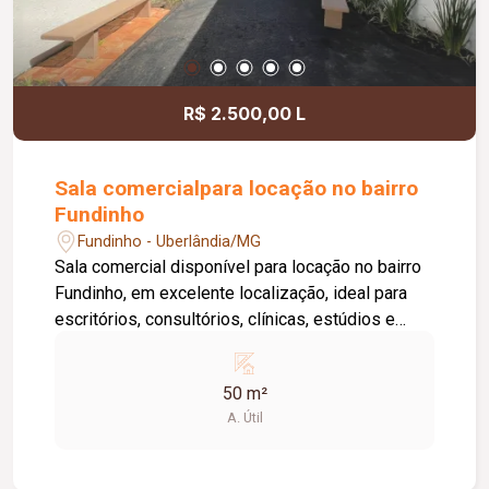
R$ 2.500,00 L
Sala comercialpara locação no bairro
Fundinho
Fundinho - Uberlândia/MG
Sala comercial disponível para locação no bairro
Fundinho, em excelente localização, ideal para
escritórios, consultórios, clínicas, estúdios e
profissionais liberais. O imóvel possui
aproximadamente 50 m², forro em gesso, copa,
50 m²
ponto de água, interfone e acesso por senha,
A. Útil
oferecendo praticidade e funcionalidade para o
dia a dia da sua empresa. O prédio comercial
conta com excelente infraestrutura, incluindo