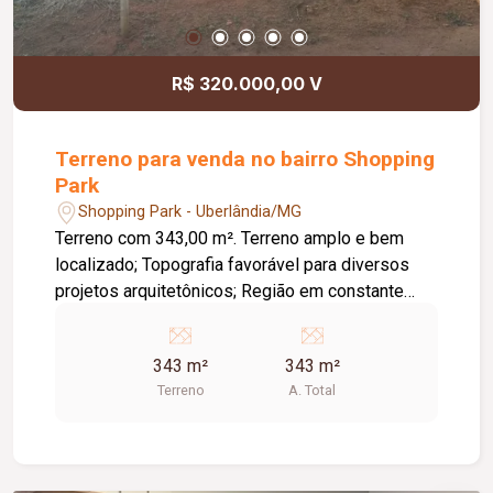
R$ 320.000,00 V
Terreno para venda no bairro Shopping
Park
Shopping Park - Uberlândia/MG
Terreno com 343,00 m². Terreno amplo e bem
localizado; Topografia favorável para diversos
projetos arquitetônicos; Região em constante
valorização; Ideal para construção residencial ou
investimento; Fácil acesso às principais vias da
343 m²
343 m²
cidade; Próximo a comércios, escolas,
Terreno
A. Total
supermercados e diversos serviços.