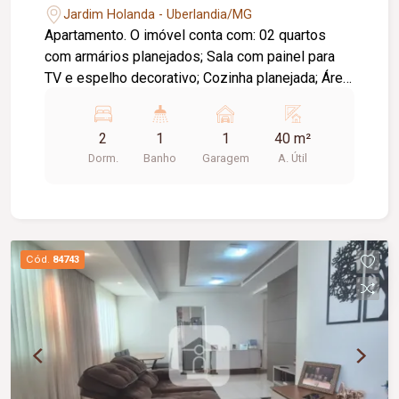
Jardim Holanda - Uberlandia/MG
Apartamento. O imóvel conta com: 02 quartos
com armários planejados; Sala com painel para
TV e espelho decorativo; Cozinha planejada; Área
de serviço planejada; Banheiro social com box,
pia em cerâmica e armário planejado; 01 vaga de
2
1
1
40 m²
garagem coberta; O condomínio oferece: Portaria
Dorm.
Banho
Garagem
A. Útil
24 horas; Piscina; Área de lazer; Diferenciais:
Ambientes funcionais, completos em planejados
e prontos para morar; Condomínio fechado,
proporcionando mais segurança, conforto e
qualidade de vida.
Cód.
84743