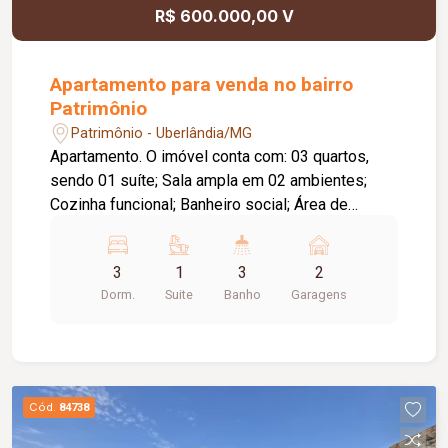
R$ 600.000,00 V
Apartamento para venda no bairro
Patrimônio
Patrimônio - Uberlândia/MG
Apartamento. O imóvel conta com: 03 quartos,
sendo 01 suíte; Sala ampla em 02 ambientes;
Cozinha funcional; Banheiro social; Área de
serviço; 01 vaga de garagem; O condomínio
oferece: Segurança; Excelente infraestrutura;
3
1
3
2
Diferenciais: Localização privilegiada, próxima a
Dorm.
Suite
Banho
Garagens
supermercados, escolas, farmácias, restaurantes
e diversos comércios; Fácil acesso às principais
vias da cidade; Excelente opção para morar com
conforto ou investir em uma região em constante
valorização.
Cód.
84738