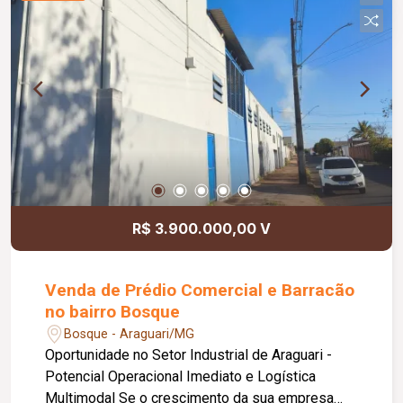
porcelanato 90 x 90; Recém-pintado com
acabamento efeito Velvet; Completo em armários
planejados; Permanecem no imóvel o cooktop,
forno embutido, churrasqueira a gás e 04
aparelhos de ar-condicionado. O condomínio
oferece: 02 elevadores; Localização privilegiada,
próxima a parque, supermercados, farmácias,
restaurantes e diversos comércios, com fácil
acesso às principais regiões da cidade.
R$ 3.900.000,00 V
Venda de Prédio Comercial e Barracão
no bairro Bosque
Bosque - Araguari/MG
Oportunidade no Setor Industrial de Araguari -
Potencial Operacional Imediato e Logística
Multimodal Se o crescimento da sua empresa