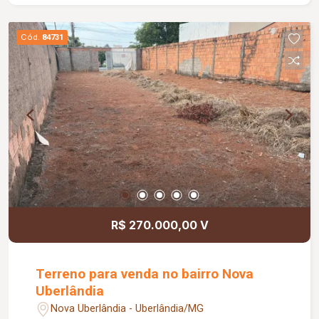
contemporâneo; Trocador de calor para a piscina;
Jardins automatizados; Paisagismo completo;
Cód.
84731
Zenital em blindex com abertura automática;
Portas e janelas automatizadas; Sistema de
energia fotovoltaica; Projeto luminotécnico
interno e externo; Ambientes amplos, integrados
e planejados para proporcionar conforto,
privacidade e funcionalidade.
R$ 270.000,00 V
Terreno para venda no bairro Nova
Uberlândia
Nova Uberlândia - Uberlândia/MG