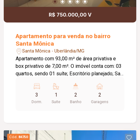
academia, piscina, sauna, salão de festas,
espaço gourmet, cinema, espaço pet,
R$ 750.000,00 V
brinquedoteca, salão de jogos e playground. Uma
excelente oportunidade para quem busca morar
com conforto, segurança e lazer completo em um
Apartamento para venda no bairro
só lugar. Agende sua visita e venha conhecer seu
Santa Mônica
novo lar!
Santa Mônica - Uberlândia/MG
Apartamento com 93,00 m² de área privativa e
box privativo de 7,00 m². O imóvel conta com: 03
quartos, sendo 01 suíte; Escritório planejado; Sala
em 02 ambientes; Varanda gourmet com
fechamento em vidro; Churrasqueira a gás;
3
1
2
2
Cozinha planejada; Lavanderia; Banheiro social;
Dorm.
Suite
Banho
Garagens
02 vagas de garagem; Diferenciais: Apartamento
novo, com apenas 02 anos de uso; Localizado no
9º e último andar, com sol da manhã; Vista livre e
privilegiada; Excelente ventilação e iluminação
natural; Projeto de iluminação; Piso em
Cód.
84750