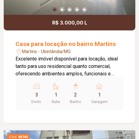
R$ 3.000,00 L
Casa para locação no bairro Martins
Martins - Uberlândia/MG
Excelente imóvel disponível para locação, ideal
tanto para uso residencial quanto comercial,
oferecendo ambientes amplos, funcionais e
ótima distribuição dos espaços. A casa conta
com 03 quartos com armários, sendo 01 suíte, 02
3
1
2
1
salas, 01 cozinha com armários, 01 banheiro
Dorm.
Suite
Banho
Garagem
social, 01 lavanderia, 01 despensa, 01 banheiro
de serviço e 01 vaga de garagem. Uma excelente
oportunidade para quem busca um imóvel
versátil, com excelente estrutura para morar ou
instalar seu negócio em um ambiente confortável
Cód.
84740