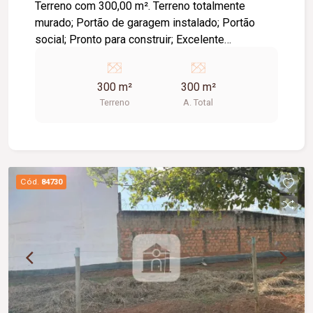
Terreno com 300,00 m². Terreno totalmente
murado; Portão de garagem instalado; Portão
social; Pronto para construir; Excelente
localização; Região em constante valorização;
Próximo a comércios, escolas e diversos
300 m²
300 m²
serviços. Ideal para quem busca segurança,
Terreno
A. Total
praticidade e uma excelente oportunidade de
investimento.
Cód.
84730