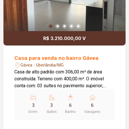
R$ 3.210.000,00 V
Casa para venda no bairro Gávea
Gávea - Uberlândia/MG
Casa de alto padrão com 306,00 m² de área
construída. Terreno com 400,00 m². O imóvel
conta com: 03 suítes no pavimento superior;
Suíte master com mais de 42,00 m² e terraço
privativo; 06 banheiros, sendo 03 nas suítes e 03
3
3
6
6
no pavimento térreo; Sala ampla com ambientes
Dorm.
Suítes
Banho
Garagens
integrados; Área gourmet espaçosa; Piscina com
deck de madeira; 06 vagas de garagem;
Diferenciais: Projeto arquitetônico