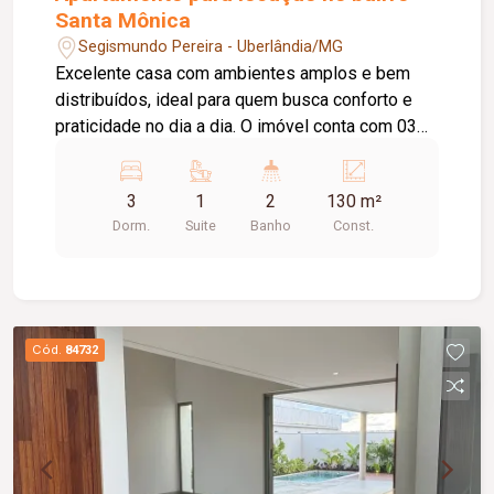
Santa Mônica
Segismundo Pereira - Uberlândia/MG
Excelente casa com ambientes amplos e bem
distribuídos, ideal para quem busca conforto e
praticidade no dia a dia. O imóvel conta com 03
quartos, sendo 01 suíte, 01 sala em 02
ambientes, 01 cozinha com armário sob a pia, 01
3
1
2
130 m²
área de serviço, 01 banheiro social com armário
Dorm.
Suite
Banho
Const.
sob a pia e 01 vaga de garagem. Uma excelente
oportunidade para quem deseja morar em um
imóvel funcional, com ótima distribuição dos
ambientes e conforto para toda a família.
Cód.
84732