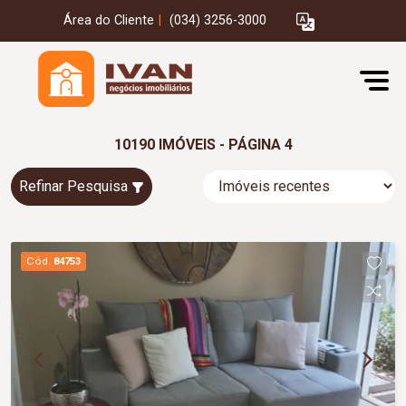
Área do Cliente
|
(034) 3256-3000
10190 IMÓVEIS - PÁGINA 4
Refinar Pesquisa
Cód.
84753