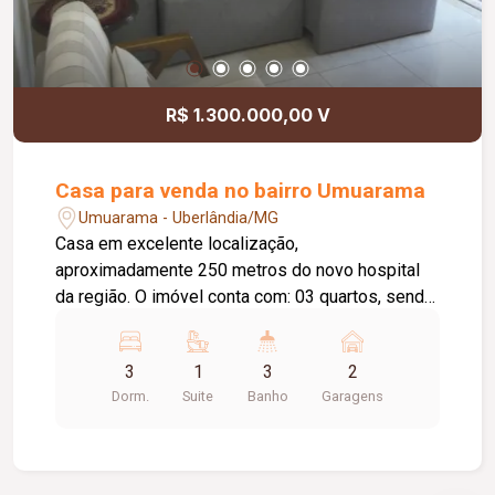
R$ 1.300.000,00 V
Casa para venda no bairro Umuarama
Umuarama - Uberlândia/MG
Casa em excelente localização,
aproximadamente 250 metros do novo hospital
da região. O imóvel conta com: 03 quartos, sendo
01 suíte com armários e ar-condicionado; Sala
em 02 ambientes; Sala de TV; Jardim de inverno;
3
1
3
2
Escritório amplo; Cozinha totalmente planejada;
Dorm.
Suite
Banho
Garagens
Lavanderia; Área gourmet com churrasqueira;
Banheiro externo; Diferenciais: Energia
fotovoltaica; Ambientes amplos e bem
distribuídos; Excelente localização, próxima a