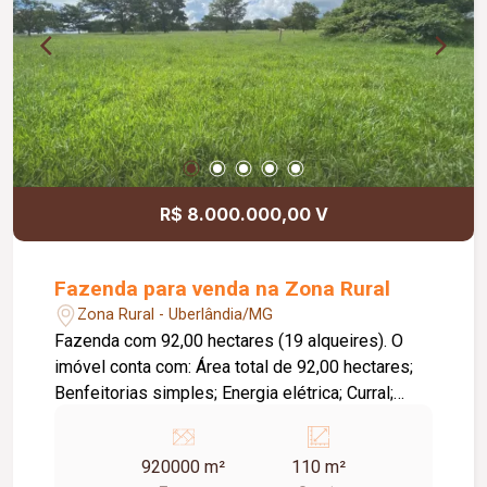
chuveiros e torneiras; * Sistema de aquecimento
independente para a piscina; * Sistema de
energia solar com 12 placas; * Infraestrutura para
instalação de ar-condicionado em todos os
quartos; * Cooktop e forno elétrico embutido; *
Imóvel com excelente padrão de acabamento.
R$ 8.000.000,00 V
Fazenda para venda na Zona Rural
Zona Rural - Uberlândia/MG
Fazenda com 92,00 hectares (19 alqueires). O
imóvel conta com: Área total de 92,00 hectares;
Benfeitorias simples; Energia elétrica; Curral;
Pastagens; Diferenciais: Topografia plana,
favorecendo diversas atividades agropecuárias;
920000 m²
110 m²
Região com forte vocação agrícola, cercada por