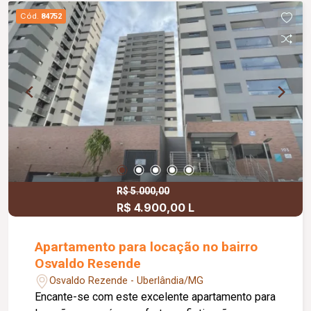
hospital, comércios e serviços, proporcionando
Cód.
84752
praticidade e conforto para toda a família.
R$ 5.000,00
R$ 4.900,00 L
Apartamento para locação no bairro
Osvaldo Resende
Osvaldo Rezende - Uberlândia/MG
Encante-se com este excelente apartamento para