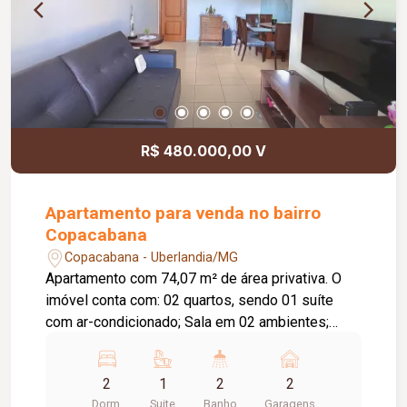
tranquilidade e segurança para os moradores.
Uma excelente oportunidade para quem procura
conforto, praticidade e uma localização
estratégica.
R$ 480.000,00 V
Apartamento para venda no bairro
Copacabana
Copacabana - Uberlandia/MG
Apartamento com 74,07 m² de área privativa. O
imóvel conta com: 02 quartos, sendo 01 suíte
com ar-condicionado; Sala em 02 ambientes;
Varanda gourmet com churrasqueira; Banheiro
social; Cozinha; Lavanderia; 02 vagas de garagem
2
1
2
2
presas; O condomínio oferece: Portaria 24 horas;
Dorm.
Suite
Banho
Garagens