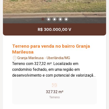
excelente oportunidade para quem busca um
imóvel versátil, bem localizado e pronto para
receber sua empresa.
R$ 300.000,00 V
Terreno para venda no bairro Granja
Marileusa
Granja Marileusa - Uberlândia/MG
Terreno com 327,32 m². Localizado em
condomínio fechado, em uma região em
desenvolvimento e com potencial de valorização.
Condomínio fechado; Terreno com boa área para
construção; Região em expansão e crescimento;
327.32 m²
Excelente opção para construção residencial ou
Terreno
investimento.