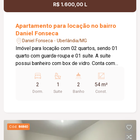
R$ 1.600,00 L
Apartamento para locação no bairro
Daniel Fonseca
Daniel Fonseca - Uberlândia/MG
Imóvel para locação com 02 quartos, sendo 01
quarto com guarda-roupa e 01 suíte. A suíte
possui banheiro com box de vidro. Conta com
sala, cozinha equipada com cooktop e suggar,
área de serviço, 01 banheiro social e 02 vagas de
2
1
2
54 m²
estacionamento.
Dorm.
Suite
Banho
Const.
Cód.
84840