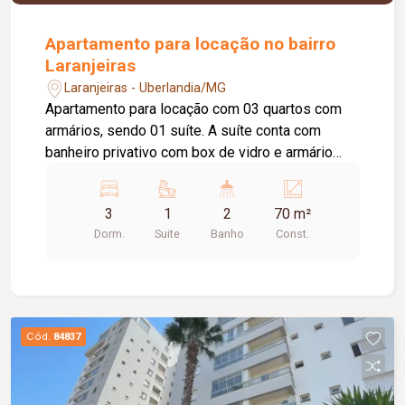
Apartamento para locação no bairro
Laranjeiras
Laranjeiras - Uberlandia/MG
Apartamento para locação com 03 quartos com
armários, sendo 01 suíte. A suíte conta com
banheiro privativo com box de vidro e armário
sob a pia. Sala ampla com painel, dividida em 02
ambientes, e sacada. Cozinha com armários e
3
1
2
70 m²
cooktop, além de área de serviço. O imóvel
Dorm.
Suite
Banho
Const.
possui ainda 01 banheiro social com box de vidro
e armário sob a pia e 01 vaga de estacionamento.
O condomínio oferece excelente estrutura de
lazer e segurança, com portaria 24 horas,
playground, academia, salão de festas, piscina e
Cód.
84837
quadra esportiva.