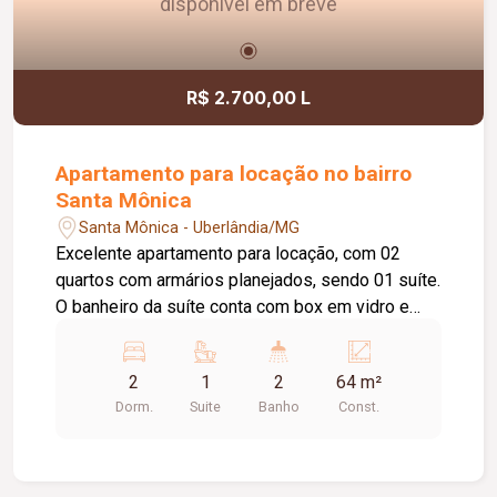
disponível em breve
R$ 2.700,00 L
Apartamento para locação no bairro
Santa Mônica
Santa Mônica - Uberlândia/MG
Excelente apartamento para locação, com 02
quartos com armários planejados, sendo 01 suíte.
O banheiro da suíte conta com box em vidro e
armário sob a pia. O imóvel possui sala ampla e
bem iluminada, sacada com churrasqueira,
2
1
2
64 m²
cozinha com armários planejados e cooktop, área
Dorm.
Suite
Banho
Const.
de serviço com armário e 01 banheiro social com
box em vidro e armário sob a pia. O condomínio
oferece elevador e academia. O apartamento
dispõe ainda de 01 vaga de garagem com