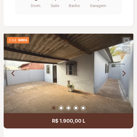
vaga de garagem, portaria 24 horas,
Dorm.
Suite
Banho
Garagem
brinquedoteca, salão de festas.
Cód.
84836
R$ 1.900,00 L