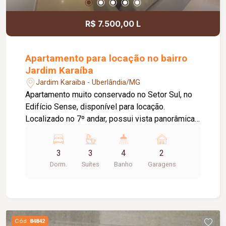
R$ 7.500,00 L
Apartamento para locação no bairro
Jardim Karaíba
Jardim Karaiba - Uberlândia/MG
Apartamento muito conservado no Setor Sul, no
Edifício Sense, disponível para locação.
Localizado no 7º andar, possui vista panorâmica
para o centro de Uberlândia e conta com apenas
dois apartamentos por andar, além de fechadura
3
3
4
2
eletrônica. O imóvel dispõe de lavabo com
Dorm.
Suítes
Banho
Garagens
acabamento em mármore e sala ampla em dois
ambientes, com painel e rack embutidos, sofá
reclinável de 02 lugares, mesa de vidro com 6
cadeiras, ar-condicionado e cortinas blackout. A
sacada possui churrasqueira e tela de proteção.
Cód.
84842