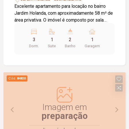
Excelente apartamento para locação no bairro
Jardim Holanda, com aproximadamente 58 m² de
área privativa. O imóvel é composto por sala
integrada à cozinha, que conta com armários
planejados e bancada, área de serviço, 03
3
1
2
1
quartos, sendo 02 com armários planejados e 01
Dorm.
Suite
Banho
Garagem
suíte. Possui ainda 01 banheiro social com box
em vidro e armário, hall com roupeiro e 01 vaga
de garagem com acesso pela rua lateral. Uma
excelente opção para quem busca conforto,
praticidade e uma ótima localização. Agende uma
Cód.
84830
visita e venha conhecer!
Imagem em
preparação