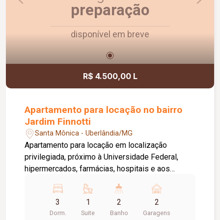
preparação
disponível em breve
R$ 4.500,00 L
Apartamento para locação no bairro
Jardim Finnotti
Santa Mônica - Uberlândia/MG
Apartamento para locação em localização
privilegiada, próximo à Universidade Federal,
hipermercados, farmácias, hospitais e aos
principais serviços da região. O imóvel conta com
03 quartos, sendo 01 suíte ampla com closet,
3
1
2
2
oferecendo conforto e praticidade para toda a
Dorm.
Suite
Banho
Garagens
família. Possui sala espaçosa com vista livre,