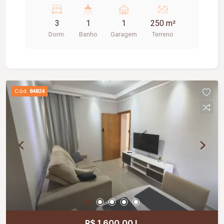
3
1
1
250 m²
Dorm.
Banho
Garagem
Terreno
Cód.
84824
R$ 1.600,00 L