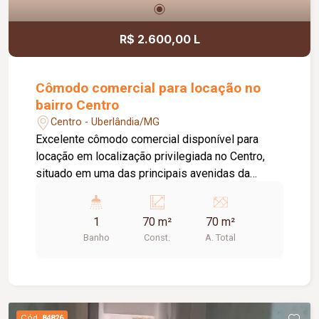
R$ 2.600,00 L
Cômodo comercial para locação no
bairro Centro
Centro - Uberlândia/MG
Excelente cômodo comercial disponível para
locação em localização privilegiada no Centro,
situado em uma das principais avenidas da
cidade e próximo ao Terminal Central, oferecendo
grande visibilidade e fácil acesso. O imóvel
1
70 m²
70 m²
possui aproximadamente 70 m² de área,
Banho
Const.
A. Total
dispondo de 01 banheiro, 01 depósito, 02 portas
de aço e teto rebaixado com iluminação em LED,
proporcionando um ambiente moderno, funcional
e versátil para diversas atividades.
Cód.
84826