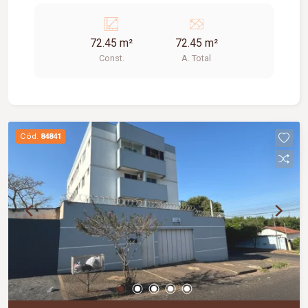
72.45 m²
72.45 m²
Const.
A. Total
Cód.
84841