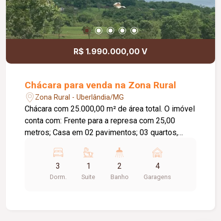
R$ 1.990.000,00 V
Chácara para venda na Zona Rural
Zona Rural - Uberlândia/MG
Chácara com 25.000,00 m² de área total. O imóvel
conta com: Frente para a represa com 25,00
metros; Casa em 02 pavimentos; 03 quartos,
sendo 01 suíte; Banheiro; Cozinha; Lavanderia;
Garagem coberta para 04 carros; Pomar; Poço
3
1
2
4
artesiano; Casa para caseiro; Energia elétrica;
Dorm.
Suite
Banho
Garagens
Internet a cabo; Diferenciais: Documentação
regularizada; Localizada às margens de represa;
Excelente opção para lazer, descanso ou
investimento; Acesso por trecho de estrada de