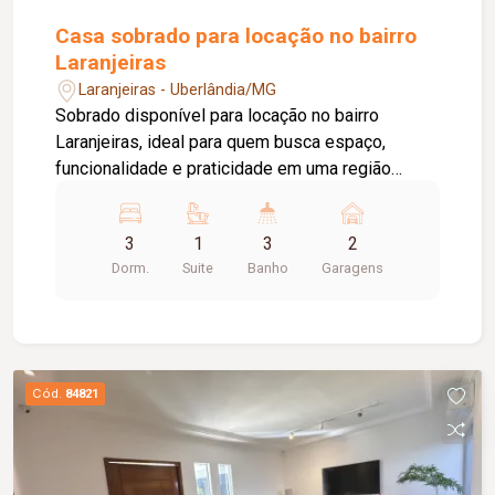
Casa sobrado para locação no bairro
Laranjeiras
Laranjeiras - Uberlândia/MG
Sobrado disponível para locação no bairro
Laranjeiras, ideal para quem busca espaço,
funcionalidade e praticidade em uma região
residencial tranquila, com fácil acesso às
principais vias da cidade e próximo a comércios
3
1
3
2
e serviços essenciais. O imóvel possui 253,00
Dorm.
Suite
Banho
Garagens
m² de terreno e 136,00 m² de área construída,
dispondo de sala ampla em 02 ambientes,
cozinha, 03 dormitórios, sendo 01 suíte, 02
quartos com espaço para closet e 02 com
sacada, 03 banheiros, lavanderia, área gourmet
Cód.
84821
com churrasqueira e banheiro de apoio, além de
02 vagas de garagem com portão eletrônico.
Observação: o imóvel não possui armários
planejados.