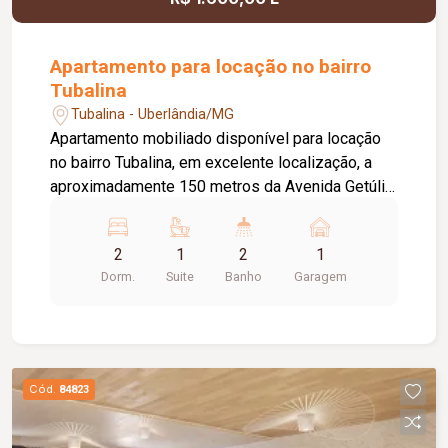
Apartamento para locação no bairro
Tubalina
Tubalina - Uberlândia/MG
Apartamento mobiliado disponível para locação
no bairro Tubalina, em excelente localização, a
aproximadamente 150 metros da Avenida Getúlio
Vargas. O imóvel conta com portão e porteiro
eletrônicos, fechadura eletrônica, 01 vaga de
2
1
2
1
estacionamento com excelente posicionamento
Dorm.
Suite
Banho
Garagem
e sol da manhã, sala em 02 ambientes mobiliada
com sofá reclinável de 02 lugares, mesa de jantar
em vidro com 04 cadeiras, rack e TV, hall de
circulação para 02 quartos, sendo 01 com cama
de solteiro e 01 suíte com cama de casal. Possui
Cód.
84823
banheiro da suíte com box, chuveiro e espelho,
banheiro social com chuveiro e espelho, cozinha