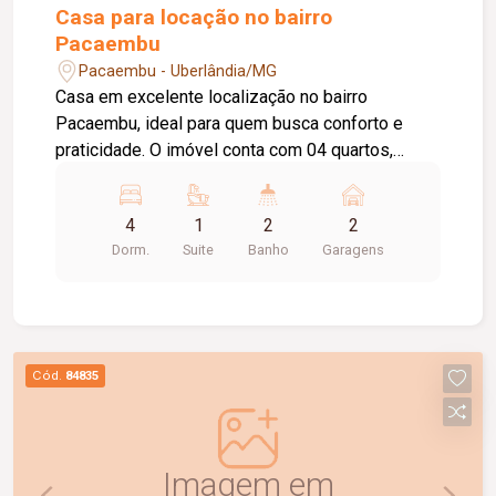
Casa para locação no bairro
Pacaembu
Pacaembu - Uberlândia/MG
Casa em excelente localização no bairro
Pacaembu, ideal para quem busca conforto e
praticidade. O imóvel conta com 04 quartos,
sendo 01 suíte, banheiro social, sala de estar
aconchegante, cozinha ampla e funcional, além de
4
1
2
2
área de lavanderia com entrada independente,
Dorm.
Suite
Banho
Garagens
proporcionando mais comodidade no dia a dia.
Possui amplo quintal, perfeito para momentos de
lazer ou futuras ampliações, e 02 vagas de
garagem cobertas, oferecendo segurança e
praticidade para toda a família.
Cód.
84835
Imagem em