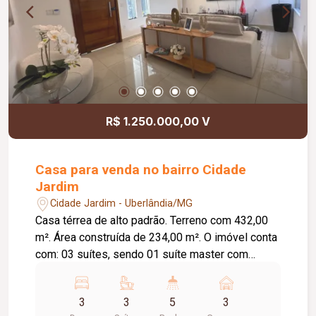
R$ 1.250.000,00 V
Casa para venda no bairro Cidade
Jardim
Cidade Jardim - Uberlândia/MG
Casa térrea de alto padrão. Terreno com 432,00
m². Área construída de 234,00 m². O imóvel conta
com: 03 suítes, sendo 01 suíte master com
closet; Sala de TV e jantar integradas ao jardim de
inverno; Cozinha ampla e funcional; Área gourmet
3
3
5
3
com banheiro de apoio e depósito; Piscina