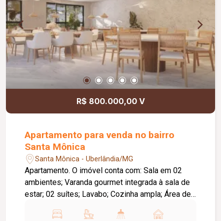
integrada à área de serviço equipada com
cooktop, botijão de gás e máquina de lavar, piso
em porcelanato, pintura nova e aproximadamente
50 m² de área privativa.
R$ 800.000,00 V
Apartamento para venda no bairro
Santa Mônica
Santa Mônica - Uberlândia/MG
Apartamento. O imóvel conta com: Sala em 02
ambientes; Varanda gourmet integrada à sala de
estar; 02 suítes; Lavabo; Cozinha ampla; Área de
serviço; Laje técnica; 02 vagas de garagem;
Diferenciais: Upgrades inclusos na venda;