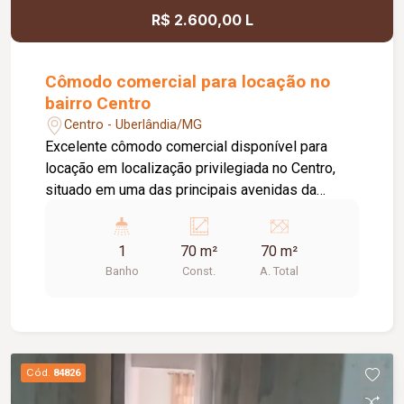
R$ 2.600,00 L
Cômodo comercial para locação no
bairro Centro
Centro - Uberlândia/MG
Excelente cômodo comercial disponível para
locação em localização privilegiada no Centro,
situado em uma das principais avenidas da
cidade e próximo ao Terminal Central, oferecendo
grande visibilidade e fácil acesso. O imóvel
1
70 m²
70 m²
possui aproximadamente 70 m² de área,
Banho
Const.
A. Total
dispondo de 01 banheiro, 01 depósito, 02 portas
de aço e teto rebaixado com iluminação em LED,
proporcionando um ambiente moderno, funcional
e versátil para diversas atividades.
Cód.
84826