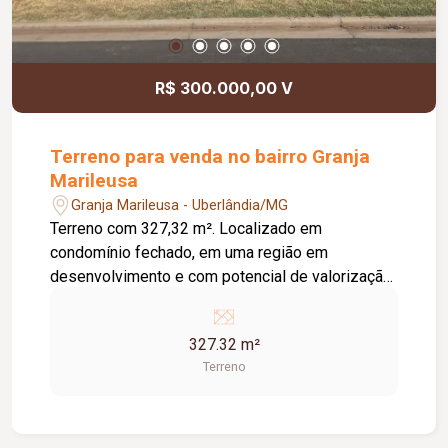
imóvel versátil, bem localizado e pronto para
receber sua empresa.
R$ 300.000,00 V
Terreno para venda no bairro Granja
Marileusa
Granja Marileusa - Uberlândia/MG
Terreno com 327,32 m². Localizado em
condomínio fechado, em uma região em
desenvolvimento e com potencial de valorização.
Condomínio fechado; Terreno com boa área para
construção; Região em expansão e crescimento;
327.32 m²
Excelente opção para construção residencial ou
Terreno
investimento.