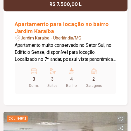
R$ 7.500,00 L
Apartamento para locação no bairro
Jardim Karaíba
Jardim Karaiba - Uberlândia/MG
Apartamento muito conservado no Setor Sul, no
Edifício Sense, disponível para locação.
Localizado no 7º andar, possui vista panorâmica
para o centro de Uberlândia e conta com apenas
dois apartamentos por andar, além de fechadura
3
3
4
2
eletrônica. O imóvel dispõe de lavabo com
Dorm.
Suítes
Banho
Garagens
acabamento em mármore e sala ampla em dois
ambientes, com painel e rack embutidos, sofá
reclinável de 02 lugares, mesa de vidro com 6
cadeiras, ar-condicionado e cortinas blackout. A
sacada possui churrasqueira e tela de proteção.
Cód.
84842
A cozinha é integrada e planejada, equipada com
armários, cooktop, lava-louças, purificador de