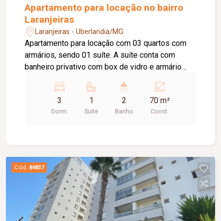
Apartamento para locação no bairro
Laranjeiras
Laranjeiras - Uberlandia/MG
Apartamento para locação com 03 quartos com
armários, sendo 01 suíte. A suíte conta com
banheiro privativo com box de vidro e armário
sob a pia. Sala ampla com painel, dividida em 02
ambientes, e sacada. Cozinha com armários e
3
1
2
70 m²
cooktop, além de área de serviço. O imóvel
Dorm.
Suite
Banho
Const.
possui ainda 01 banheiro social com box de vidro
e armário sob a pia e 01 vaga de estacionamento.
O condomínio oferece excelente estrutura de
lazer e segurança, com portaria 24 horas,
playground, academia, salão de festas, piscina e
Cód.
84837
quadra esportiva.