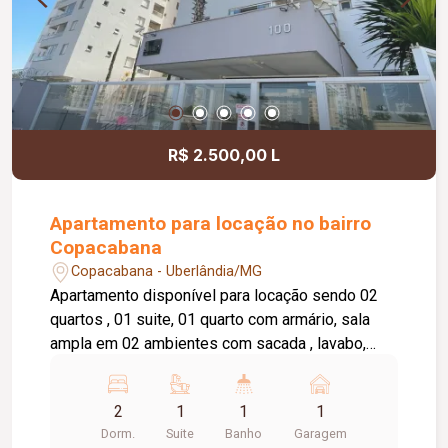
R$ 2.500,00 L
Apartamento para locação no bairro
Copacabana
Copacabana - Uberlândia/MG
Apartamento disponível para locação sendo 02
quartos , 01 suite, 01 quarto com armário, sala
ampla em 02 ambientes com sacada , lavabo,
cozinha com armário, área de serviço, banheiro
social com box e armário, elevador privativo, 01
2
1
1
1
vaga de garagem, portaria 24 horas,
Dorm.
Suite
Banho
Garagem
brinquedoteca, salão de festas.