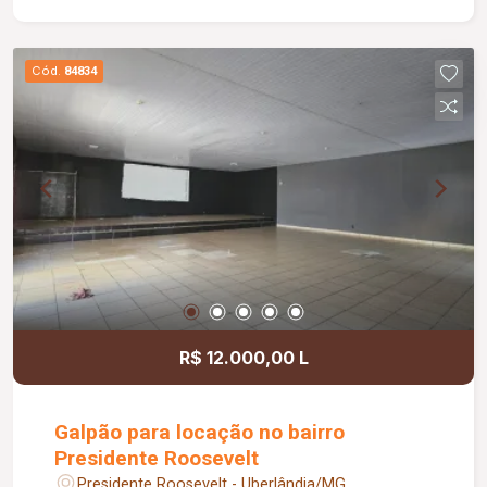
iluminação natural. Destaque para a varanda
gourmet com churrasqueira, ideal para momentos
de lazer e confraternização. O apartamento
Cód.
84834
dispõe ainda de elevador e 02 vagas de
garagem.
R$ 12.000,00 L
Galpão para locação no bairro
Presidente Roosevelt
Presidente Roosevelt - Uberlândia/MG