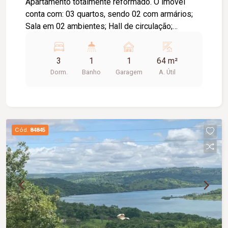
Apartamento totalmente reformado. O imóvel
conta com: 03 quartos, sendo 02 com armários;
Sala em 02 ambientes; Hall de circulação;
Banheiro social reformado; Cozinha com armários
planejados; Área de serviço; 01 vaga de garagem;
3
1
1
64 m²
Diferenciais: Piso em porcelanato e cerâmica;
Dorm.
Banho
Garagem
A. Útil
Acesso por escadas; Aceita pets; Condomínio
com portaria 24 horas; Ambientes modernos,
funcionais e bem distribuídos.
Cód.
84845