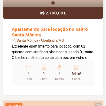
R$ 2.700,00 L
Apartamento para locação no bairro
Santa Mônica
Santa Mônica - Uberlândia/MG
Excelente apartamento para locação, com 02
quartos com armários planejados, sendo 01 suíte.
O banheiro da suíte conta com box em vidro e
armário sob a pia. O imóvel possui sala ampla e
bem iluminada, sacada com churrasqueira,
2
1
2
64 m²
cozinha com armários planejados e cooktop, área
Dorm.
Suite
Banho
Const.
de serviço com armário e 01 banheiro social com
box em vidro e armário sob a pia. O condomínio
oferece elevador e academia. O apartamento
dispõe ainda de 01 vaga de garagem com
capacidade para 02 carros. Um imóvel
Cód.
84829