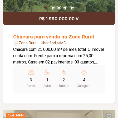
R$ 1.990.000,00 V
Chácara para venda na Zona Rural
Zona Rural - Uberlândia/MG
Chácara com 25.000,00 m² de área total. O imóvel
conta com: Frente para a represa com 25,00
metros; Casa em 02 pavimentos; 03 quartos,
sendo 01 suíte; Banheiro; Cozinha; Lavanderia;
Garagem coberta para 04 carros; Pomar; Poço
3
1
2
4
artesiano; Casa para caseiro; Energia elétrica;
Dorm.
Suite
Banho
Garagens
Internet a cabo; Diferenciais: Documentação
regularizada; Localizada às margens de represa;
Excelente opção para lazer, descanso ou
investimento; Acesso por trecho de estrada de
terra.
Cód.
84844