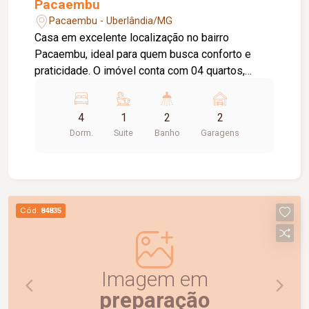
Pacaembu
Pacaembu - Uberlândia/MG
Casa em excelente localização no bairro
Pacaembu, ideal para quem busca conforto e
praticidade. O imóvel conta com 04 quartos,
sendo 01 suíte, banheiro social, sala de estar
aconchegante, cozinha ampla e funcional, além de
4
1
2
2
área de lavanderia com entrada independente,
Dorm.
Suite
Banho
Garagens
proporcionando mais comodidade no dia a dia.
Possui amplo quintal, perfeito para momentos de
lazer ou futuras ampliações, e 02 vagas de
garagem cobertas, oferecendo segurança e
praticidade para toda a família.
Cód.
84835
Imagem em
preparação