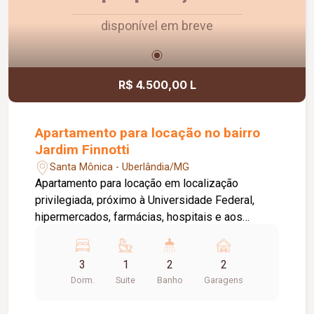
disponível em breve
R$ 4.500,00 L
Apartamento para locação no bairro
Jardim Finnotti
Santa Mônica - Uberlândia/MG
Apartamento para locação em localização
privilegiada, próximo à Universidade Federal,
hipermercados, farmácias, hospitais e aos
principais serviços da região. O imóvel conta com
03 quartos, sendo 01 suíte ampla com closet,
3
1
2
2
oferecendo conforto e praticidade para toda a
Dorm.
Suite
Banho
Garagens
família. Possui sala espaçosa com vista livre,
ambientes bem distribuídos e excelente