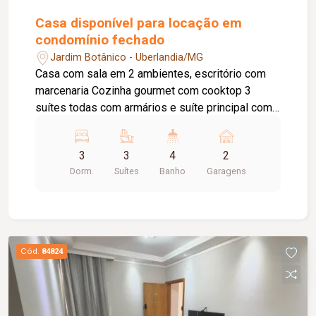
Casa disponível para locação em
condomínio fechado
Jardim Botânico - Uberlandia/MG
Casa com sala em 2 ambientes, escritório com
marcenaria Cozinha gourmet com cooktop 3
suítes todas com armários e suíte principal com
closet. Todos os quartos com ar condicionado
Piscina aquecida Lavabo Lavanderia com
3
3
4
2
armários Despensa
Dorm.
Suítes
Banho
Garagens
Cód.
84824