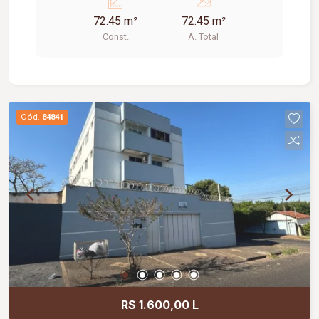
72.45 m²
72.45 m²
Const.
A. Total
Cód.
84841
R$ 1.600,00 L