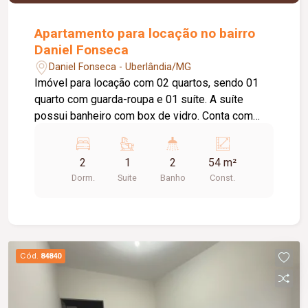
Apartamento para locação no bairro
Daniel Fonseca
Daniel Fonseca - Uberlândia/MG
Imóvel para locação com 02 quartos, sendo 01
quarto com guarda-roupa e 01 suíte. A suíte
possui banheiro com box de vidro. Conta com
sala, cozinha equipada com cooktop e suggar,
área de serviço, 01 banheiro social e 02 vagas de
2
1
2
54 m²
estacionamento.
Dorm.
Suite
Banho
Const.
Cód.
84840