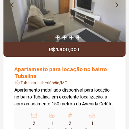
R$ 1.600,00 L
Apartamento para locação no bairro
Tubalina
Tubalina - Uberlândia/MG
Apartamento mobiliado disponível para locação
no bairro Tubalina, em excelente localização, a
aproximadamente 150 metros da Avenida Getúlio
Vargas. O imóvel conta com portão e porteiro
eletrônicos, fechadura eletrônica, 01 vaga de
2
1
2
1
estacionamento com excelente posicionamento