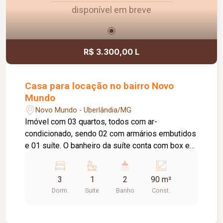
disponível em breve
R$ 3.300,00 L
Casa para locação no bairro Novo
Mundo
Novo Mundo - Uberlândia/MG
Imóvel com 03 quartos, todos com ar-
condicionado, sendo 02 com armários embutidos
e 01 suíte. O banheiro da suíte conta com box em
vidro e armário sob a pia. O imóvel possui sala
de estar, sala de TV, jardim de inverno e cozinha
3
1
2
90 m²
equipada com armários, cooktop e suggar. Conta
Dorm.
Suite
Banho
Const.
ainda com 01 banheiro social, com box em vidro
e armário sob a pia, área de churrasqueira e área
de serviço com armário. Possui também 01 vaga