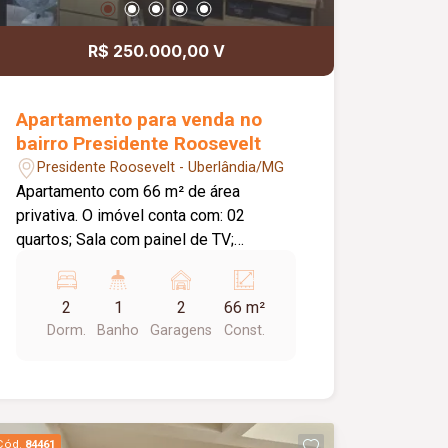
R$ 250.000,00 V
Apartamento para venda no
bairro Presidente Roosevelt
Presidente Roosevelt - Uberlândia/MG
Apartamento com 66 m² de área
privativa. O imóvel conta com: 02
quartos; Sala com painel de TV;
Banheiro social; Cozinha com armários
planejados; 02 vagas de garagem;
2
1
2
66 m²
Diferenciais: Todos os ambientes com
Dorm.
Banho
Garagens
Const.
armários planejados; Ar-condicionado
instalado; Excelente aproveitamento
dos espaços. Informações
complementares: Analisa permuta.
Cód.
84461