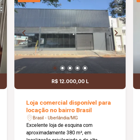
ainda sistema de energia solar, cuja
utilização poderá ser negociada
conforme a atividade comercial
exercida. Agende uma visita e venha
conhecer este imóvel de perto.
Estamos à disposição para atendê-lo!
R$ 12.000,00 L
Loja comercial disponível para
locação no bairro Brasil
Brasil - Uberlândia/MG
Excelente loja de esquina com
aproximadamente 380 m², em