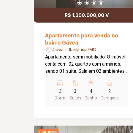
R$ 1.300.000,00 V
Apartamento para venda no
bairro Gávea
Gávea - Uberlândia/MG
Apartamento semi mobiliado. O imóvel
conta com: 02 quartos com armários,
sendo 01 suíte; Sala em 02 ambientes
com sacada; Banheiro da suíte com box
em vidro; Banheiro social com box em
3
3
4
2
vidro e armário sob a pia; Cozinha com
Dorm.
Suítes
Banho
Garagens
armários sob a pia; Área de serviço; 01
vaga de garagem; O condomínio
oferece: Elevador; Gás canalizado; O
imóvel será entregue com: Sofá; Rack e
TV; Geladeira; Fogão; Máquina de lavar;
Cód.
84463