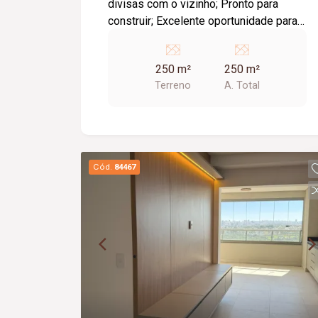
divisas com o vizinho; Pronto para
construir; Excelente oportunidade para
construir ou investir.
250 m²
250 m²
Terreno
A. Total
Cód.
84467