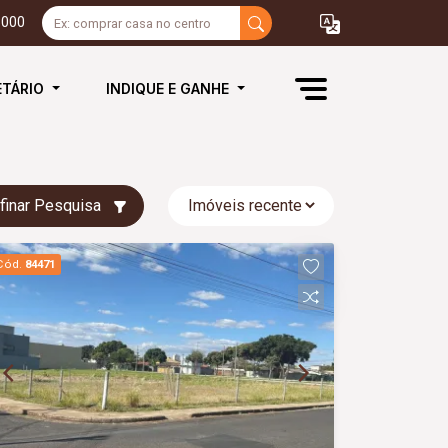
3000
ETÁRIO
INDIQUE E GANHE
finar Pesquisa
Cód.
84471