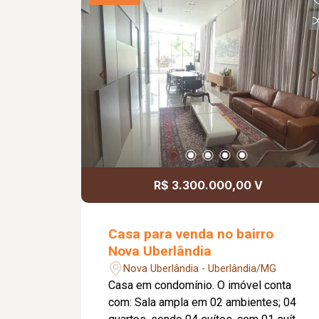
Micro-ondas; 02 camas de solteiro;
Diferenciais: Permite república; Aceita
animais de estimação; Ambientes
funcionais, bem distribuídos e prontos
para morar. Informações
complementares: Condomínio
aproximado de R$ 440,00; Possui taxa
de mudança na entrada.
R$ 3.300.000,00 V
Casa para venda no bairro
Nova Uberlândia
Nova Uberlândia - Uberlândia/MG
Casa em condomínio. O imóvel conta
com: Sala ampla em 02 ambientes; 04