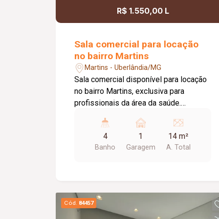
R$ 1.550,00 L
Sala comercial para locação
no bairro Martins
Martins - Uberlândia/MG
Sala comercial disponível para locação
no bairro Martins, exclusiva para
profissionais da área da saúde.
Localizada em um complexo
estruturado, o espaço oferece duas
4
1
14 m²
recepções com recepcionista para
Banho
Garagem
A. Total
atendimento e direcionamento dos
pacientes, além de acessibilidade,
proporcionando praticidade,
organização e conforto. A sala possui
aproximadamente 14 m², está situada
Cód.
84457
no pavimento superior e conta com ar-