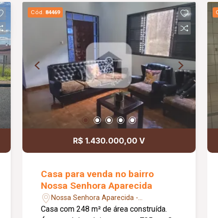
Elevador; Diferenciais: Piso em
Cód.
84469
porcelanato; Sacada gourmet com
churrasqueira; Informações
complementares: Condomínio
aproximado de R$ 352,09, com água e
gás inclusos; Analisa permuta em casa
nos bairros Brasil, Custódio Pereira,
Santa Mônica, Aclimação e Umuarama.
R$ 1.430.000,00 V
Casa para venda no bairro
Nossa Senhora Aparecida
Nossa Senhora Aparecida -
Uberlândia/MG
Casa com 248 m² de área construída.