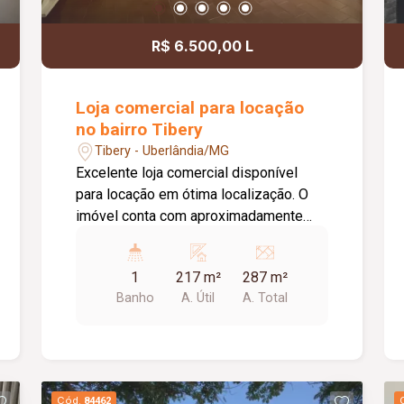
R$ 6.500,00 L
Loja comercial para locação
no bairro Tibery
Tibery - Uberlândia/MG
Excelente loja comercial disponível
para locação em ótima localização. O
imóvel conta com aproximadamente
137 m² de área construída no piso
térreo, portas de aço automatizadas,
1
217 m²
287 m²
cozinha, 01 banheiro, sistema de
Banho
A. Útil
A. Total
refrigeração e mezanino com
aproximadamente 80 m²,
proporcionando um espaço amplo e
versátil para diversos tipos de
atividades comerciais. O imóvel possui
Cód.
84462