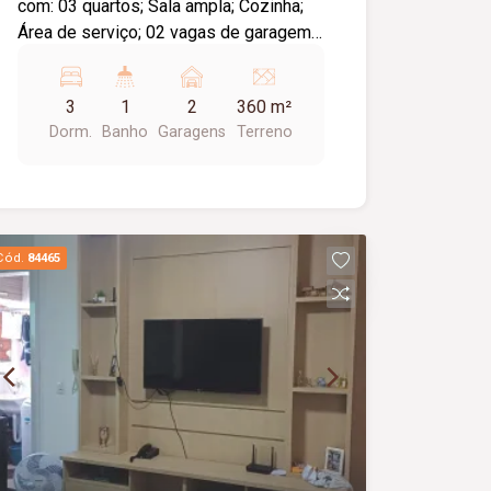
com: 03 quartos; Sala ampla; Cozinha;
Área de serviço; 02 vagas de garagem;
Diferenciais: Excelente localização,
próxima a parque da região; Amplo
3
1
2
360 m²
terreno, ideal para futuras ampliações
Dorm.
Banho
Garagens
Terreno
ou área de lazer.
Cód.
84465