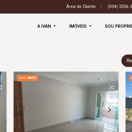
Área do Cliente
|
(034) 3256-
A IVAN
IMÓVEIS
SOU PROPRI
Re
Cód.
84473