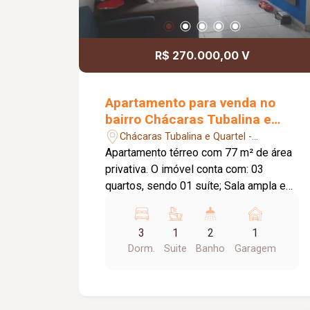
R$ 270.000,00 V
Apartamento para venda no
bairro Chácaras Tubalina e
Quartel
Chácaras Tubalina e Quartel -
Uberlandia/MG
Apartamento térreo com 77 m² de área
privativa. O imóvel conta com: 03
quartos, sendo 01 suíte; Sala ampla em
02 ambientes; Cozinha; Banheiro social;
Área de serviço; 01 vaga de garagem;
3
1
2
1
Diferenciais: Apartamento térreo;
Dorm.
Suite
Banho
Garagem
Ambientes amplos e bem distribuídos;
Localização privilegiada, próxima a
comércios, escolas e serviços da
região.