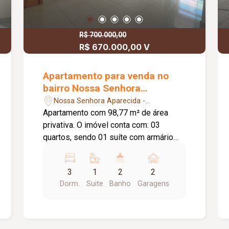
R$ 700.000,00
R$ 670.000,00 V
Apartamento para venda no
bairro Nossa Senhora
Aparecida
Nossa Senhora Aparecida -
Uberlândia/MG
Apartamento com 98,77 m² de área
privativa. O imóvel conta com: 03
quartos, sendo 01 suíte com armário
embutido e sacada; Sala ampla em 02
ambientes com sacada gourmet e
3
1
2
2
churrasqueira; Banheiro social com
Dorm.
Suite
Banho
Garagens
armário sob a pia e box em blindex;
Cozinha com armário embutido; Área de
serviço independente; 02 vagas de
garagem; O condomínio conta com: