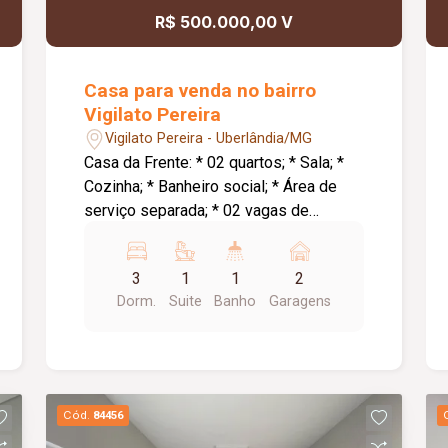
R$ 500.000,00 V
Casa para venda no bairro
Vigilato Pereira
Vigilato Pereira - Uberlândia/MG
Casa da Frente: * 02 quartos; * Sala; *
Cozinha; * Banheiro social; * Área de
serviço separada; * 02 vagas de
garagem; * Piso em cerâmica. Casa dos
Fundos: * 02 quartos; * Sala; * Cozinha;
3
1
1
2
* Banheiro social; * Área de serviço; *
Dorm.
Suite
Banho
Garagens
Quintal; * Não possui garagem; * Piso
em cerâmica. O imóvel apresenta
excelente potencial para investimento,
permitindo diferentes possibilidades
de locação. As duas residências podem
Cód.
84456
ser alugadas de forma independente,