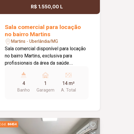
móveis, eletrodomésticos e
R$ 1.550,00 L
acessórios serão entregues no estado
em que se encontram; Imóvel com
instalação elétrica em 220 V.
Sala comercial para locação
no bairro Martins
Martins - Uberlândia/MG
Sala comercial disponível para locação
no bairro Martins, exclusiva para
profissionais da área da saúde.
Localizada em um complexo
estruturado, o espaço oferece duas
4
1
14 m²
recepções com recepcionista para
Banho
Garagem
A. Total
atendimento e direcionamento dos
pacientes, além de acessibilidade,
proporcionando praticidade,
organização e conforto. A sala possui
aproximadamente 14 m², está situada
Cód.
84454
no pavimento superior e conta com ar-