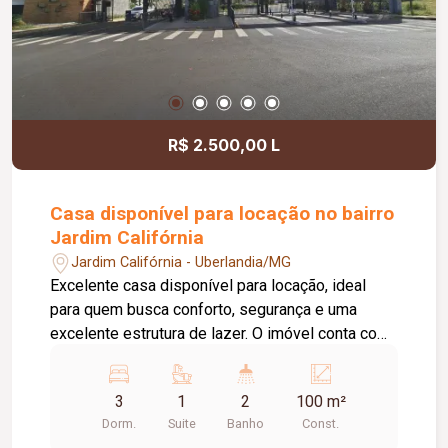
R$ 2.500,00 L
Casa disponível para locação no bairro
Jardim Califórnia
Jardim Califórnia - Uberlandia/MG
Excelente casa disponível para locação, ideal
para quem busca conforto, segurança e uma
excelente estrutura de lazer. O imóvel conta com
03 quartos, sendo 02 com armários planejados e
01 suíte. O banheiro da suíte possui box em vidro
3
1
2
100 m²
e armário sob a pia. Dispõe ainda de sala
Dorm.
Suite
Banho
Const.
aconchegante, cozinha com armário, 01 banheiro