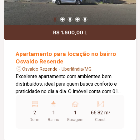
R$ 1.600,00 L
Apartamento para locação no bairro
Osvaldo Resende
Osvaldo Rezende - Uberlândia/MG
Excelente apartamento com ambientes bem
distribuídos, ideal para quem busca conforto e
praticidade no dia a dia. O imóvel conta com 01
vaga de garagem, interfone e portão eletrônico,
oferecendo mais segurança e comodidade.
2
1
1
66.82 m²
Possui 01 sala ampla em 02 ambientes, 01
Dorm.
Banho
Garagem
Const.
banheiro social completo, 02 quartos com
armários planejados, 01 cozinha planejada, 01
lavanderia com armário e 01 banheiro de serviço.