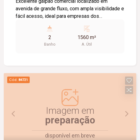
Excelente galpão comercial localizado em
avenida de grande fluxo, com ampla visibilidade e
fácil acesso, ideal para empresas dos
segmentos de logística, distribuição, indústria e
comércio. O imóvel possui aproximadamente
2
1560 m²
1.560 m² de vão livre e pé-direito de 10 metros,
Banho
A. Útil
oferecendo excelente capacidade para
armazenamento, operações logísticas e
movimentação de mercadorias. Conta ainda com
doca para carga e descarga, escritório e
banheiros masculino e feminino, proporcionando
Cód.
84721
uma estrutura funcional e preparada para atender
às necessidades da sua empresa. Uma
excelente oportunidade para instalar ou expandir
seu negócio em uma localização estratégica e de
Imagem em
grande destaque comercial.
preparação
disponível em breve