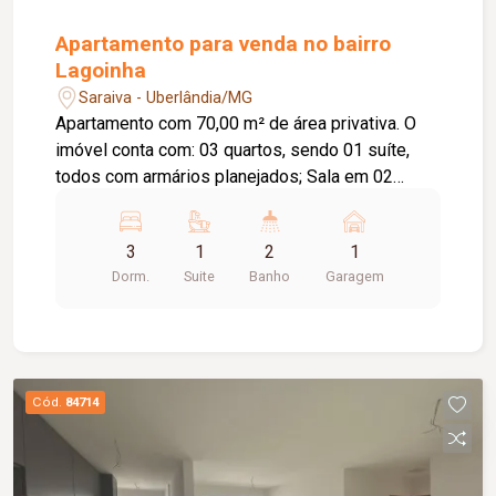
Apartamento para venda no bairro
Lagoinha
Saraiva - Uberlândia/MG
Apartamento com 70,00 m² de área privativa. O
imóvel conta com: 03 quartos, sendo 01 suíte,
todos com armários planejados; Sala em 02
ambientes; Cozinha com armários planejados;
Banheiro social; Hall de circulação; Área de
3
1
2
1
serviço com armários planejados; 01 vaga de
Dorm.
Suite
Banho
Garagem
garagem; O condomínio oferece: Portaria 24
horas; Espaço gourmet com churrasqueira;
Quadra poliesportiva; Playground; Diferenciais:
Apartamento localizado no 2º andar; Móveis
planejados nos quartos, banheiros, cozinha e área
Cód.
84714
de serviço; Ambientes bem distribuídos,
proporcionando conforto e praticidade para toda
a família.