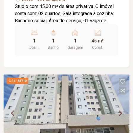
Studio com 45,00 m² de área privativa. O imóvel
conta com: 02 quartos; Sala integrada à cozinha;
Banheiro social; Área de serviço; 01 vaga de
garagem; Depósito privativo; Diferenciais: Projeto
moderno e funcional; Excelente aproveitamento
1
1
1
45 m²
dos espaços; Condomínio moderno e seguro;
Dorm.
Banho
Garagem
Const.
Localização privilegiada no Parque Una, com fácil
acesso a supermercados, escolas, academias,
restaurantes, comércios e às principais vias da
cidade; Excelente opção para morar ou investir.
Cód.
84710