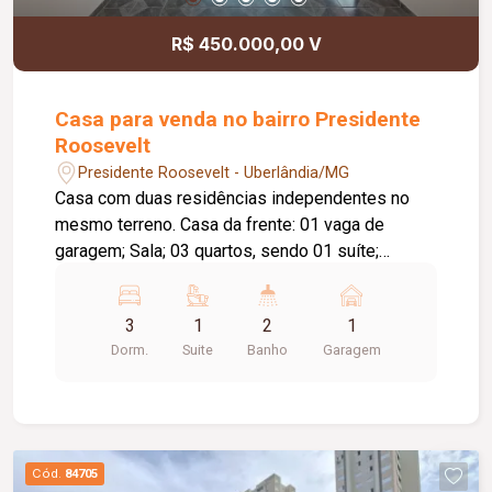
R$ 450.000,00 V
Casa para venda no bairro Presidente
Roosevelt
Presidente Roosevelt - Uberlândia/MG
Casa com duas residências independentes no
mesmo terreno. Casa da frente: 01 vaga de
garagem; Sala; 03 quartos, sendo 01 suíte;
Banheiro social; Sala de jantar; Cozinha;
Lavanderia; Casa dos fundos: 01 vaga de
3
1
2
1
garagem; Sala; 02 quartos; Banheiro social;
Dorm.
Suite
Banho
Garagem
Cozinha; Lavanderia; Diferenciais: Casas
independentes, ideais para moradia multi familiar
ou investimento; Piso em cerâmica; Construção
em laje; Ambientes bem distribuídos,
proporcionando conforto e praticidade.
Cód.
84705
Informações complementares: Terreno com