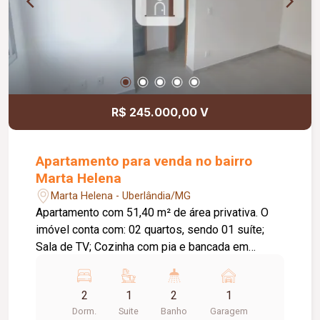
Telas de proteção nas sacadas e janelas.
Condomínio: Câmeras de segurança; Gás incluso.
Opção de locação mobiliada inclui: Máquina de
lavar de 12 kg; Geladeira Brastemp 378 L; 04
cadeiras brancas; Fogão cooktop Fischer de 04
bocas;Cortinas decorativas (sala e suíte); 02
chuveiros.
R$ 245.000,00 V
Apartamento para venda no bairro
Marta Helena
Marta Helena - Uberlândia/MG
Apartamento com 51,40 m² de área privativa. O
imóvel conta com: 02 quartos, sendo 01 suíte;
Sala de TV; Cozinha com pia e bancada em
granito; Lavanderia; 01 vaga de garagem
descoberta; O condomínio oferece: Elevador;
2
1
2
1
Bicicletário; Brinquedoteca; Espaço gourmet;
Dorm.
Suite
Banho
Garagem
Salão de jogos; Diferenciais: Apartamento novo,