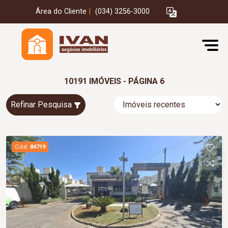
Área do Cliente
|
(034) 3256-3000
10191 IMÓVEIS - PÁGINA 6
Refinar Pesquisa
Cód.
84719