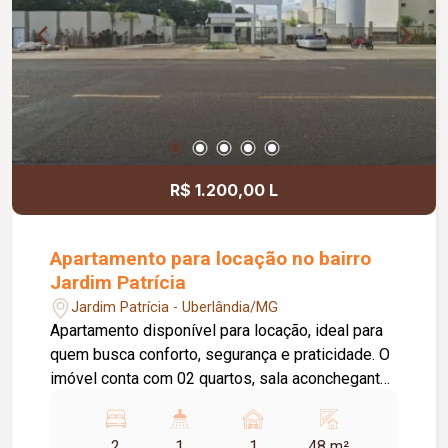
banheiros; Cubas Morgana e torneiras gourmet;
Portas internas brancas; Portas automatizadas
com comando via Alexa e 2,40 metros de altura;
Preparação completa para aquecimento solar e
água quente e fria; Paisagismo completo; Imóvel
novo, pronto para morar.
R$ 1.200,00 L
Apartamento para locação no bairro
Jardim Patrícia
Jardim Patrícia - Uberlândia/MG
Apartamento disponível para locação, ideal para
quem busca conforto, segurança e praticidade. O
imóvel conta com 02 quartos, sala aconchegante,
cozinha com bancada em granito, área de serviço,
banheiro social e 01 vaga de estacionamento. O
2
1
1
48 m²