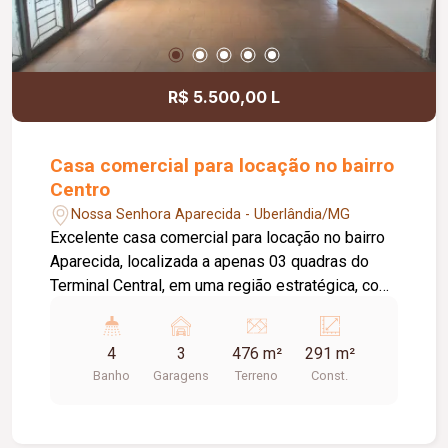
de 600 litros com sistema de aquecimento solar;
Localização privilegiada na avenida principal do
condomínio, com vista para o paisagismo central.
Informações complementares: Previsão de
R$ 5.500,00 L
conclusão da obra: outubro de 2026.
Casa comercial para locação no bairro
Centro
Nossa Senhora Aparecida - Uberlândia/MG
Excelente casa comercial para locação no bairro
Aparecida, localizada a apenas 03 quadras do
Terminal Central, em uma região estratégica, com
fácil acesso e grande fluxo de pessoas. O imóvel
conta com 03 vagas de estacionamento recuado,
4
3
476 m²
291 m²
energia bifásica, ampla recepção climatizada
Banho
Garagens
Terreno
Const.
com ar-condicionado e possibilidade de
configuração para até 07 salas, atendendo
perfeitamente diversos segmentos comerciais,