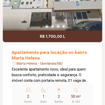
R$ 1.700,00 L
Apartamento para locação no bairro
Marta Helena
Marta Helena - Uberlândia/MG
Excelente apartamento novo, ideal para quem
busca conforto, praticidade e segurança. O
imóvel conta com portaria remota, 01 vaga de
estacionamento e 02 elevadores. Possui sala em
02 ambientes, cozinha estilo americana planejada
2
1
2
50 m²
com armários, área de serviço conjugada e hall de
Dorm.
Suite
Banho
A. Útil
acesso para 02 quartos, sendo 01 deles com