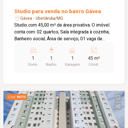
Studio para venda no bairro Gávea
Gávea - Uberlândia/MG
Studio com 45,00 m² de área privativa. O imóvel
conta com: 02 quartos; Sala integrada à cozinha;
Banheiro social; Área de serviço; 01 vaga de
garagem; Depósito privativo; Diferenciais: Projeto
moderno e funcional; Excelente aproveitamento
1
1
1
45 m²
dos espaços; Condomínio moderno e seguro;
Dorm.
Banho
Garagem
Const.
Localização privilegiada no Parque Una, com fácil
acesso a supermercados, escolas, academias,
restaurantes, comércios e às principais vias da
cidade; Excelente opção para morar ou investir.
Cód.
84710