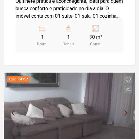
Quitinete prática e aconchegante, ideal para quem
busca conforto e praticidade no dia a dia. O
imóvel conta com 01 suíte, 01 sala, 01 cozinha,
01 área de serviço e não possui garagem.
Excelente opção para solteiros, estudantes ou
1
1
30 m²
casais.
Dorm.
Banho
Const.
Cód.
84717