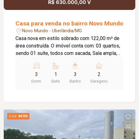
R$ 630.000,00 V
Casa para venda no bairro Novo Mundo
Novo Mundo - Uberlândia/MG
Casa nova em estilo sobrado com 122,00 m² de
área construída. O imóvel conta com: 03 quartos,
sendo 01 suíte, todos com sacada; Sala ampla;
Lavabo; Cozinha com ilha em granito; Despensa;
Lavanderia independente; Depósito; Área
3
1
3
2
gourmet com churrasqueira revestida em
Dorm.
Suite
Banho
Garagens
porcelanato; 03 vagas de garagem; Diferenciais:
Projeto moderno com acabamento de alto padrão;
Projeto luminotécnico em todos os ambientes;
Rebaixo em gesso; Piso em porcelanato 123 x
123 cm; Rodapé embutido de 15 cm; Esquadrias
Cód.
84703
em alumínio; Forro de madeira nas sacadas;
Nichos nos banheiros com iluminação em LED;
Cubas esculpidas; Espelhos instalados nos