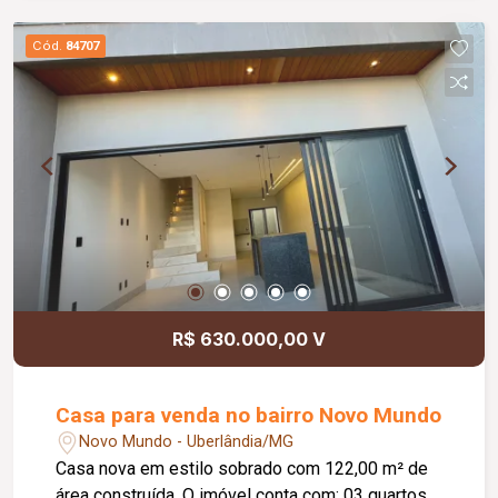
como clínicas, escritórios, escolas, consultórios
e empresas. Dispõe ainda de 04 banheiros,
Cód.
84707
ampla cozinha, depósito, despensa, área de
serviço coberta e separada, além de uma
espaçosa área externa, proporcionando
funcionalidade e conforto para colaboradores e
clientes. Com aproximadamente 291,00 m² de
área construída em um terreno de 476,00 m²,
este é o espaço ideal para quem busca
visibilidade, praticidade e excelente localização
para o seu negócio. Agende sua visita e conheça
o potencial deste imóvel para a sua empresa!
R$ 630.000,00 V
Casa para venda no bairro Novo Mundo
Novo Mundo - Uberlândia/MG
Casa nova em estilo sobrado com 122,00 m² de
área construída. O imóvel conta com: 03 quartos,