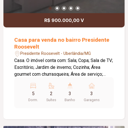
R$ 900.000,00 V
Casa para venda no bairro Presidente
Roosevelt
Presidente Roosevelt - Uberlândia/MG
Casa. O imóvel conta com: Sala; Copa; Sala de TV;
Escritório; Jardim de inverno; Cozinha; Área
gourmet com churrasqueira; Área de serviço;
Piscina; 03 vagas de garagem; Diferenciais:
Ambientes amplos e bem distribuídos,
5
2
3
3
proporcionando conforto e praticidade; Espaço
Dorm.
Suítes
Banho
Garagens
gourmet ideal para receber familiares e amigos.
Observação: A piscina necessita de reforma.