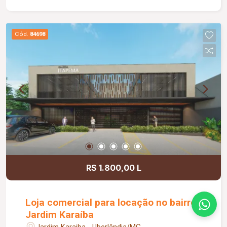
apoio, pequeno depósito e medição individual de
energia elétrica e água, proporcionando mais
comodidade e autonomia para as operações do
Cód.
84698
dia a dia. Conta ainda com estacionamento
rotativo para aproximadamente 05 veículos e 05
motocicletas, área ajardinada e uma excelente
vista, criando um ambiente agradável para
clientes e colaboradores. Um espaço estratégico,
confortável e preparado para impulsionar o
crescimento do seu negócio.
R$ 1.800,00 L
Loja comercial para locação no bairro
Jardim Karaíba