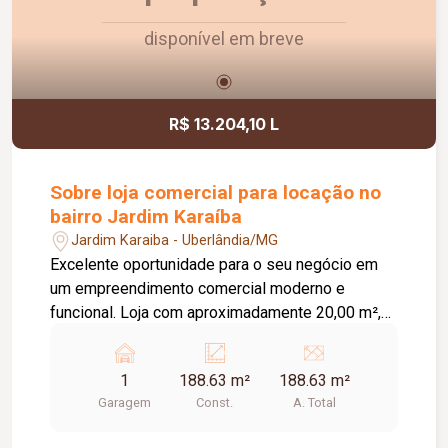
crescimento do seu negócio.
disponível em breve
R$ 13.204,10 L
Sobre loja comercial para locação no
bairro Jardim Karaíba
Jardim Karaiba - Uberlândia/MG
Excelente oportunidade para o seu negócio em
um empreendimento comercial moderno e
funcional. Loja com aproximadamente 20,00 m²,
ideal para diversos segmentos que buscam um
espaço prático, bem estruturado e pronto para
1
188.63 m²
188.63 m²
receber clientes. O empreendimento oferece uma
Garagem
Const.
A. Total
completa infraestrutura compartilhada, contando
com banheiros e vestiários, copa/cozinha de