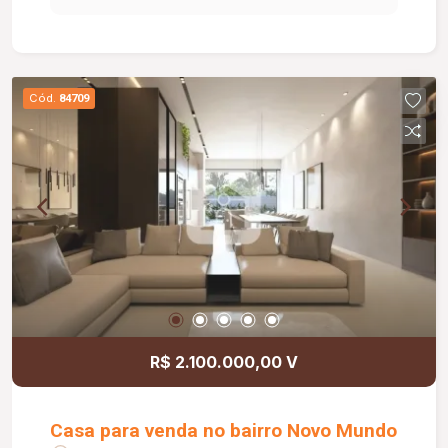
armário embutido e 01 suíte. O banheiro social e
o banheiro da suíte são equipados com box em
vidro, armários e espelhos, oferecendo mais
funcionalidade no dia a dia. Com piso em
Cód.
84709
cerâmica e aproximadamente 50,00 m² de área
privativa, este apartamento reúne um excelente
padrão de acabamento em um ambiente moderno
e bem distribuído. Agende sua visita e venha
conhecer essa excelente oportunidade de
locação!
R$ 2.100.000,00 V
Casa para venda no bairro Novo Mundo