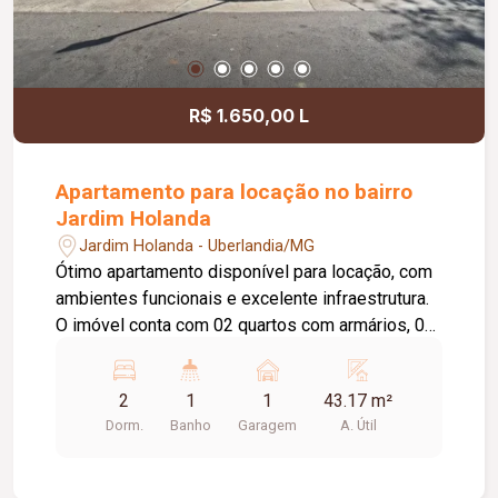
R$ 1.650,00 L
Apartamento para locação no bairro
Jardim Holanda
Jardim Holanda - Uberlandia/MG
Ótimo apartamento disponível para locação, com
ambientes funcionais e excelente infraestrutura.
O imóvel conta com 02 quartos com armários, 01
sala com painel para TV, 01 cozinha com armários
e depurador (sugar), 01 área de serviço, 01
2
1
1
43.17 m²
banheiro social com box em vidro e armário,
Dorm.
Banho
Garagem
A. Útil
elevador e 01 vaga de garagem. O condomínio
oferece portaria 24 horas, piscina, playground e
salão de festas, proporcionando mais segurança,