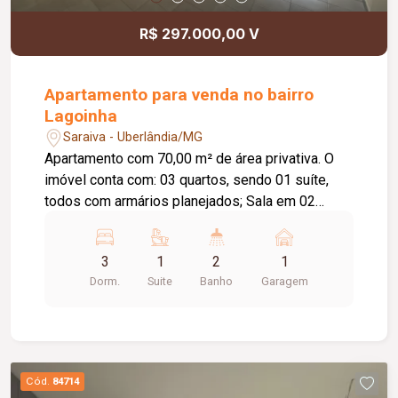
R$ 297.000,00 V
Apartamento para venda no bairro
Lagoinha
Saraiva - Uberlândia/MG
Apartamento com 70,00 m² de área privativa. O
imóvel conta com: 03 quartos, sendo 01 suíte,
todos com armários planejados; Sala em 02
ambientes; Cozinha com armários planejados;
Banheiro social; Hall de circulação; Área de
3
1
2
1
serviço com armários planejados; 01 vaga de
Dorm.
Suite
Banho
Garagem
garagem; O condomínio oferece: Portaria 24
horas; Espaço gourmet com churrasqueira;
Quadra poliesportiva; Playground; Diferenciais:
Apartamento localizado no 2º andar; Móveis
planejados nos quartos, banheiros, cozinha e área
Cód.
84714
de serviço; Ambientes bem distribuídos,