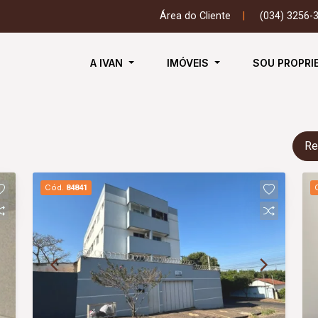
Área do Cliente
|
(034) 3256-
A IVAN
IMÓVEIS
SOU PROPRI
Re
Cód.
84841