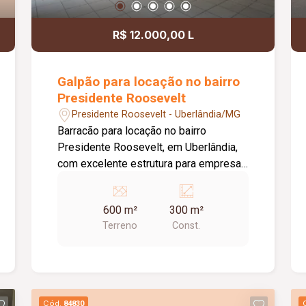
R$ 12.000,00 L
Galpão para locação no bairro
Presidente Roosevelt
Presidente Roosevelt - Uberlândia/MG
Barracão para locação no bairro
Presidente Roosevelt, em Uberlândia,
com excelente estrutura para empresas
de diversos segmentos. O imóvel
possui 600 m² de terreno e 300 m² de
600 m²
300 m²
área construída, distribuídos de forma
Terreno
Const.
funcional para atender às necessidades
do seu negócio. O espaço principal
conta com um amplo salão de
aproximadamente 250 m², ideal para
atividades comerciais, industriais,
Cód.
84830