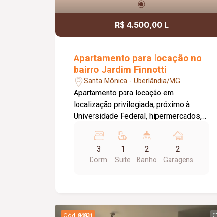
R$ 4.500,00 L
Apartamento para locação no
bairro Jardim Finnotti
Santa Mônica - Uberlândia/MG
Apartamento para locação em
localização privilegiada, próximo à
Universidade Federal, hipermercados,
farmácias, hospitais e aos principais
serviços da região. O imóvel conta com
3
1
2
2
03 quartos, sendo 01 suíte ampla com
Dorm.
Suite
Banho
Garagens
closet, oferecendo conforto e
praticidade para toda a família. Possui
sala espaçosa com vista livre,
ambientes bem distribuídos e
excelente iluminação natural. Destaque
Cód.
84831