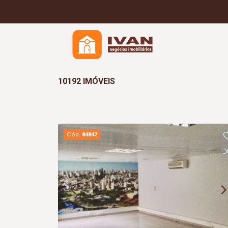
10192 IMÓVEIS
Cód.
84842