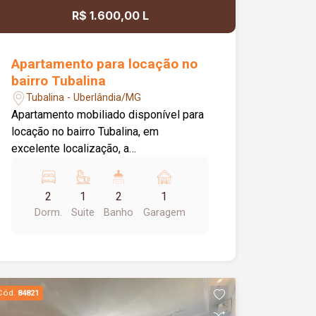
R$ 1.600,00 L
Apartamento para locação no
bairro Tubalina
Tubalina - Uberlândia/MG
Apartamento mobiliado disponível para
locação no bairro Tubalina, em
excelente localização, a
aproximadamente 150 metros da
Avenida Getúlio Vargas. O imóvel conta
2
1
2
1
com portão e porteiro eletrônicos,
Dorm.
Suite
Banho
Garagem
fechadura eletrônica, 01 vaga de
estacionamento com excelente
posicionamento e sol da manhã, sala
em 02 ambientes mobiliada com sofá
reclinável de 02 lugares, mesa de jantar
Cód.
84821
em vidro com 04 cadeiras, rack e TV,