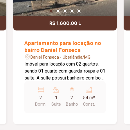
R$ 1.600,00 L
Apartamento para locação no
bairro Daniel Fonseca
Daniel Fonseca - Uberlândia/MG
Imóvel para locação com 02 quartos,
sendo 01 quarto com guarda-roupa e 01
suíte. A suíte possui banheiro com box
de vidro. Conta com sala, cozinha
equipada com cooktop e suggar, área
2
1
2
54 m²
de serviço, 01 banheiro social e 02
Dorm.
Suite
Banho
Const.
vagas de estacionamento.