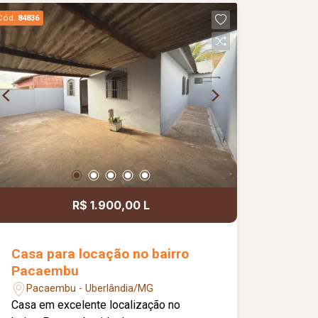
acesso a comércios, serviços e demais
Cód.
84836
conveniências.
R$ 1.900,00 L
Casa para locação no bairro
Pacaembu
Pacaembu - Uberlândia/MG
Casa em excelente localização no