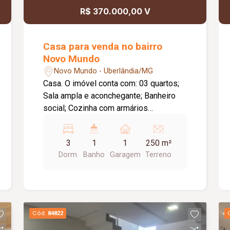
R$ 370.000,00 V
Casa para venda no bairro
Novo Mundo
Novo Mundo - Uberlândia/MG
Casa. O imóvel conta com: 03 quartos;
Sala ampla e aconchegante; Banheiro
social; Cozinha com armários
planejados; Lavanderia; Garagem.
3
1
1
250 m²
Dorm.
Banho
Garagem
Terreno
Cód.
84822