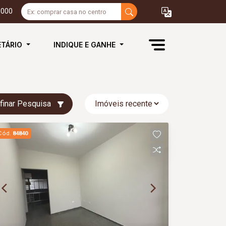
3000
ETÁRIO
INDIQUE E GANHE
finar Pesquisa
Cód.
84840