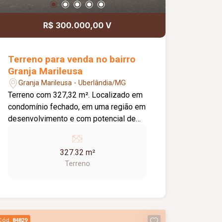
R$ 300.000,00 V
Terreno para venda no bairro
Granja Marileusa
Granja Marileusa - Uberlândia/MG
Terreno com 327,32 m². Localizado em
condomínio fechado, em uma região em
desenvolvimento e com potencial de
valorização. Condomínio fechado;
Terreno com boa área para construção;
327.32 m²
Região em expansão e crescimento;
Terreno
Excelente opção para construção
residencial ou investimento.
Cód.
84829