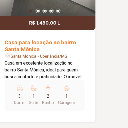
R$ 1.480,00 L
Casa para locação no bairro
Santa Mônica
Santa Mônica - Uberlândia/MG
Casa em excelente localização no
bairro Santa Mônica, ideal para quem
busca conforto e praticidade. O imóvel
conta com 03 quartos, sendo 01 suíte,
banheiro social, sala de estar
3
1
2
1
aconchegante e cozinha equipada com
Dorm.
Suite
Banho
Garagem
armário sob a pia. Possui ainda área de
lavanderia e 01 vaga de garagem
coberta. Ótima opção para moradia, em
uma região valorizada, com fácil