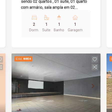
sendo 02 quartos , 01 suite, 01 quarto
com armário, sala ampla em 02
ambientes com sacada , lavabo,
cozinha com armário, área de serviço,
2
1
1
1
banheiro social com box e armário,
Dorm.
Suite
Banho
Garagem
elevador privativo, 01 vaga de garagem,
portaria 24 horas, brinquedoteca, salão
de festas.
Cód.
84834