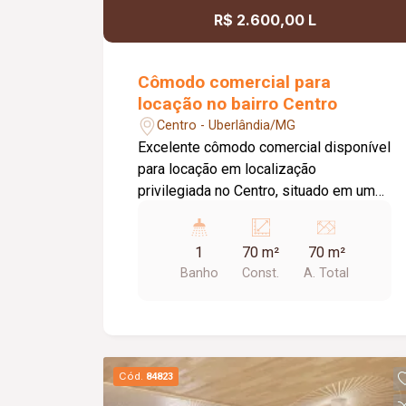
R$ 2.600,00 L
Cômodo comercial para
locação no bairro Centro
Centro - Uberlândia/MG
Excelente cômodo comercial disponível
para locação em localização
privilegiada no Centro, situado em uma
das principais avenidas da cidade e
próximo ao Terminal Central,
1
70 m²
70 m²
oferecendo grande visibilidade e fácil
Banho
Const.
A. Total
acesso. O imóvel possui
aproximadamente 70 m² de área,
dispondo de 01 banheiro, 01 depósito,
02 portas de aço e teto rebaixado com
iluminação em LED, proporcionando um
Cód.
84823
ambiente moderno, funcional e versátil