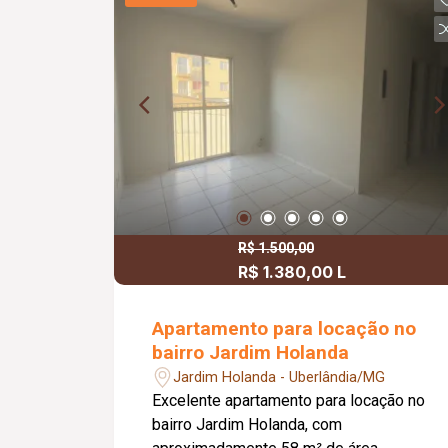
para a varanda gourmet com
churrasqueira, ideal para momentos de
lazer e confraternização. O apartamento
dispõe ainda de elevador e 02 vagas
de garagem.
R$ 1.500,00
R$ 1.380,00 L
Apartamento para locação no
bairro Jardim Holanda
Jardim Holanda - Uberlândia/MG
Excelente apartamento para locação no
bairro Jardim Holanda, com