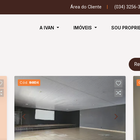
Área do Cliente
|
(034) 3256-
A IVAN
IMÓVEIS
SOU PROPRI
Re
Cód.
84834