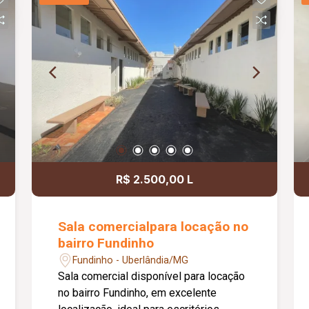
com espaço para closet e 02 com
sacada, 03 banheiros, lavanderia, área
gourmet com churrasqueira e banheiro
de apoio, além de 02 vagas de garagem
com portão eletrônico. Observação: o
imóvel não possui armários planejados.
R$ 2.500,00 L
Sala comercialpara locação no
bairro Fundinho
Fundinho - Uberlândia/MG
Sala comercial disponível para locação
no bairro Fundinho, em excelente