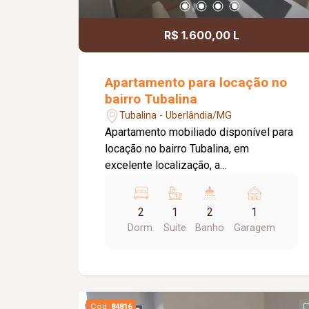
R$ 1.600,00 L
Apartamento para locação no
bairro Tubalina
Tubalina - Uberlândia/MG
Apartamento mobiliado disponível para
locação no bairro Tubalina, em
excelente localização, a
aproximadamente 150 metros da
Avenida Getúlio Vargas. O imóvel conta
2
1
2
1
com portão e porteiro eletrônicos,
Dorm.
Suite
Banho
Garagem
fechadura eletrônica, 01 vaga de
estacionamento com excelente
posicionamento e sol da manhã, sala
em 02 ambientes mobiliada com sofá
reclinável de 02 lugares, mesa de jantar
Cód.
84816