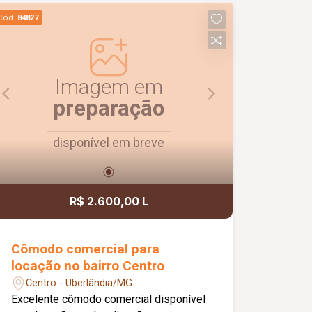
vaga de garagem com acesso pela rua
Cód.
84827
lateral. Uma excelente opção para quem
busca conforto, praticidade e uma ótima
localização. Agende uma visita e venha
conhecer!
Imagem em
preparação
disponível em breve
R$ 2.600,00 L
Cômodo comercial para
locação no bairro Centro
Centro - Uberlândia/MG
Excelente cômodo comercial disponível