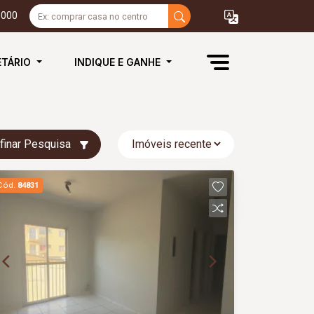
3000
ETÁRIO
INDIQUE E GANHE
finar Pesquisa
Cód.
84831