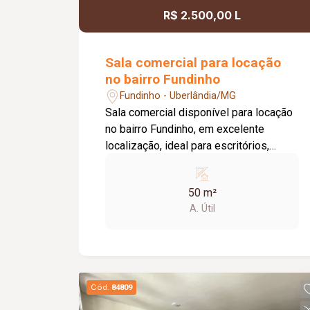
R$ 2.500,00 L
Sala comercial para locação
no bairro Fundinho
Fundinho - Uberlândia/MG
Sala comercial disponível para locação
no bairro Fundinho, em excelente
localização, ideal para escritórios,
consultórios, clínicas, estúdios e
profissionais liberais. O imóvel possui
50 m²
aproximadamente 50 m², forro em
A. Útil
gesso, copa, ponto de água, interfone e
acesso por senha, oferecendo
praticidade e funcionalidade para o dia
a dia da sua empresa. O prédio
comercial conta com excelente
Cód.
84809
infraestrutura, incluindo jardim e área de