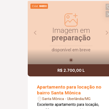
excelente iluminação natural. Destaque
Cód.
84830
para a varanda gourmet com
churrasqueira, ideal para momentos de
lazer e confraternização. O apartamento
dispõe ainda de elevador e 02 vagas
Imagem em
de garagem.
preparação
disponível em breve
R$ 2.700,00 L
Apartamento para locação no
bairro Santa Mônica
Santa Mônica - Uberlândia/MG
Excelente apartamento para locação,