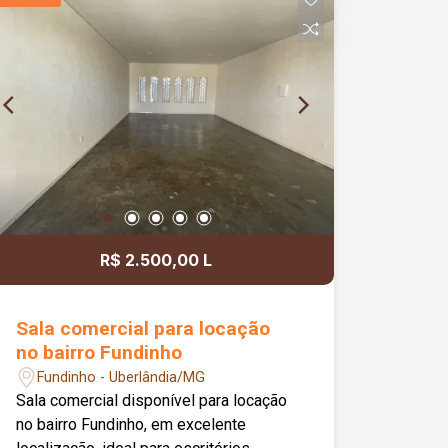
pequenos * Portão eletrônico * 2
interfones para maior comodidade e
acessibilidade * Energia solar
atendendo as 3 suítes, proporcionando
mais economia e eficiência energética
R$ 2.500,00 L
Sala comercial para locação
no bairro Fundinho
Fundinho - Uberlândia/MG
Sala comercial disponível para locação
no bairro Fundinho, em excelente