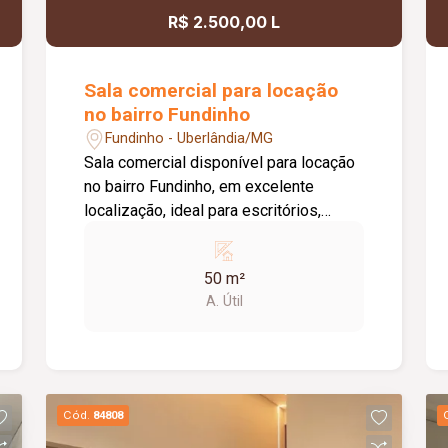
possibilidade de ampliação da área da
R$ 2.500,00 L
sala, conforme a necessidade do
locatário. Entre em contato para mais
informações e agende uma visita.
Sala comercial para locação
no bairro Fundinho
Fundinho - Uberlândia/MG
Sala comercial disponível para locação
no bairro Fundinho, em excelente
localização, ideal para escritórios,
consultórios, clínicas, estúdios e
profissionais liberais. O imóvel possui
50 m²
aproximadamente 50 m², forro em
A. Útil
gesso, copa, ponto de água, interfone e
acesso por senha, oferecendo
praticidade e funcionalidade para o dia
a dia da sua empresa. O prédio
comercial conta com excelente
Cód.
84808
infraestrutura, incluindo jardim e área de