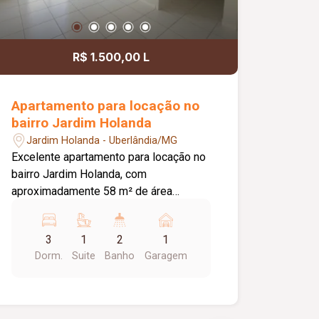
R$ 1.500,00 L
Apartamento para locação no
bairro Jardim Holanda
Jardim Holanda - Uberlândia/MG
Excelente apartamento para locação no
bairro Jardim Holanda, com
aproximadamente 58 m² de área
privativa. O imóvel é composto por sala
integrada à cozinha, que conta com
3
1
2
1
armários planejados e bancada, área de
Dorm.
Suite
Banho
Garagem
serviço, 03 quartos, sendo 02 com
armários planejados e 01 suíte. Possui
ainda 01 banheiro social com box em
vidro e armário, hall com roupeiro e 01