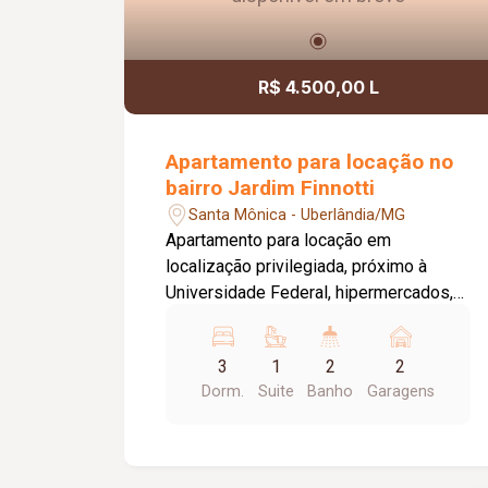
R$ 4.500,00 L
Apartamento para locação no
bairro Jardim Finnotti
Santa Mônica - Uberlândia/MG
Apartamento para locação em
localização privilegiada, próximo à
Universidade Federal, hipermercados,
farmácias, hospitais e aos principais
serviços da região. O imóvel conta com
3
1
2
2
03 quartos, sendo 01 suíte ampla com
Dorm.
Suite
Banho
Garagens
closet, oferecendo conforto e
praticidade para toda a família. Possui
sala espaçosa com vista livre,
ambientes bem distribuídos e