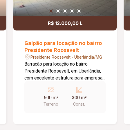
R$ 12.000,00 L
Galpão para locação no bairro
Presidente Roosevelt
Presidente Roosevelt - Uberlândia/MG
Barracão para locação no bairro
Presidente Roosevelt, em Uberlândia,
com excelente estrutura para empresas
de diversos segmentos. O imóvel
possui 600 m² de terreno e 300 m² de
600 m²
300 m²
área construída, distribuídos de forma
Terreno
Const.
funcional para atender às necessidades
do seu negócio. O espaço principal
conta com um amplo salão de
aproximadamente 250 m², ideal para