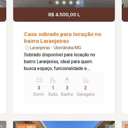
R$ 4.500,00 L
Casa sobrado para locação no
bairro Laranjeiras
Laranjeiras - Uberlândia/MG
Sobrado disponível para locação no
bairro Laranjeiras, ideal para quem
busca espaço, funcionalidade e
praticidade em uma região residencial
tranquila, com fácil acesso às principais
3
1
3
2
vias da cidade e próximo a comércios e
Dorm.
Suite
Banho
Garagens
serviços essenciais. O imóvel possui
253,00 m² de terreno e 136,00 m² de
área construída, dispondo de sala
ampla em 02 ambientes, cozinha, 03
dormitórios, sendo 01 suíte, 02 quartos
Cód.
84815