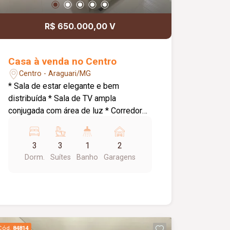
R$ 650.000,00 V
Casa à venda no Centro
Centro - Araguari/MG
* Sala de estar elegante e bem
distribuída * Sala de TV ampla
conjugada com área de luz * Corredor
de acesso aos quartos * 3 quartos com
suíte, sendo: * Suíte master com
3
3
1
2
armários planejados e banheira de
Dorm.
Suítes
Banho
Garagens
hidromassagem * 1 suíte com armários
planejados * Cozinha conjugada com
área gourmet ampla * Churrasqueira a
carvão * Espaço externo com piso *
Área de serviço * Pequena despensa *
Banheiro social * Garagem para 2 carros
Cód.
84814