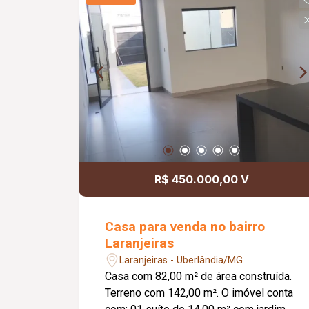
em vidro com 04 cadeiras, rack e TV,
hall de circulação para 02 quartos,
sendo 01 com cama de solteiro e 01
suíte com cama de casal. Possui
banheiro da suíte com box, chuveiro e
espelho, banheiro social com chuveiro
e espelho, cozinha integrada à área de
serviço equipada com cooktop, botijão
de gás e máquina de lavar, piso em
porcelanato, pintura nova e
aproximadamente 50 m² de área
R$ 450.000,00 V
privativa.
Casa para venda no bairro
Laranjeiras
Laranjeiras - Uberlândia/MG
Casa com 82,00 m² de área construída.
Terreno com 142,00 m². O imóvel conta