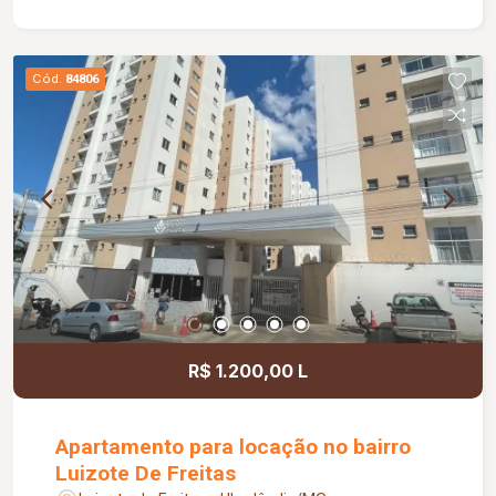
portão eletrônico, cerca concertina, e aquecedor
solar.
Cód.
84806
R$ 1.200,00 L
Apartamento para locação no bairro
Luizote De Freitas