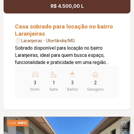
R$ 4.500,00 L
Casa sobrado para locação no bairro
Laranjeiras
Laranjeiras - Uberlândia/MG
Sobrado disponível para locação no bairro
Laranjeiras, ideal para quem busca espaço,
funcionalidade e praticidade em uma região
residencial tranquila, com fácil acesso às
principais vias da cidade e próximo a comércios
3
1
3
2
e serviços essenciais. O imóvel possui 253,00
Dorm.
Suite
Banho
Garagens
m² de terreno e 136,00 m² de área construída,
dispondo de sala ampla em 02 ambientes,
cozinha, 03 dormitórios, sendo 01 suíte, 02
quartos com espaço para closet e 02 com
sacada, 03 banheiros, lavanderia, área gourmet
Cód.
84815
com churrasqueira e banheiro de apoio, além de