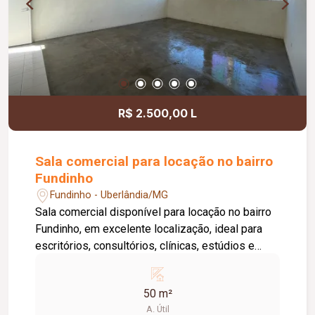
de segurança e internet disponível. Como
diferencial, existe a possibilidade de ampliação
da área da sala, conforme a necessidade do
locatário. Entre em contato para mais
informações e agende uma visita.
R$ 2.500,00 L
Sala comercial para locação no bairro
Fundinho
Fundinho - Uberlândia/MG
Sala comercial disponível para locação no bairro
Fundinho, em excelente localização, ideal para
escritórios, consultórios, clínicas, estúdios e
profissionais liberais. O imóvel possui
aproximadamente 50 m², forro em gesso, copa,
50 m²
ponto de água, interfone e acesso por senha,
A. Útil
oferecendo praticidade e funcionalidade para o