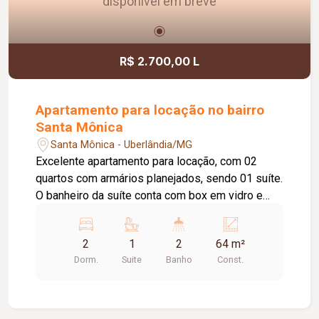
disponível em breve
R$ 2.700,00 L
Apartamento para locação no bairro
Santa Mônica
Santa Mônica - Uberlândia/MG
Excelente apartamento para locação, com 02
quartos com armários planejados, sendo 01 suíte.
O banheiro da suíte conta com box em vidro e
armário sob a pia. O imóvel possui sala ampla e
bem iluminada, sacada com churrasqueira,
2
1
2
64 m²
cozinha com armários planejados e cooktop, área
Dorm.
Suite
Banho
Const.
de serviço com armário e 01 banheiro social com
box em vidro e armário sob a pia. O condomínio
oferece elevador e academia. O apartamento
dispõe ainda de 01 vaga de garagem com