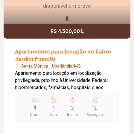
disponível em breve
R$ 4.500,00 L
Apartamento para locação no bairro
Jardim Finnotti
Santa Mônica - Uberlândia/MG
Apartamento para locação em localização
privilegiada, próximo à Universidade Federal,
hipermercados, farmácias, hospitais e aos
principais serviços da região. O imóvel conta com
03 quartos, sendo 01 suíte ampla com closet,
3
1
2
2
oferecendo conforto e praticidade para toda a
Dorm.
Suite
Banho
Garagens
família. Possui sala espaçosa com vista livre,
ambientes bem distribuídos e excelente
iluminação natural. Destaque para a varanda