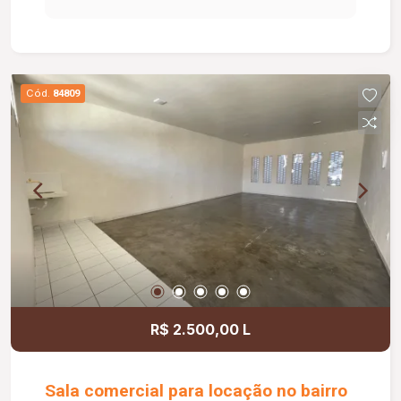
dia a dia da sua empresa. O prédio comercial
conta com excelente infraestrutura, incluindo
jardim e área de convivência compartilhada,
banheiros feminino e masculino com
Cód.
84809
acessibilidade, controle de acesso facial, água
inclusa no condomínio, zelador e limpeza das
áreas comuns, copa, DML (Depósito de Material
de Limpeza), sistema de ronda, alarme, câmeras
de segurança e internet disponível. Como
diferencial, existe a possibilidade de ampliação
da área da sala, conforme a necessidade do
locatário. Entre em contato para mais
informações e agende uma visita.
R$ 2.500,00 L
Sala comercial para locação no bairro