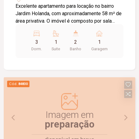
Excelente apartamento para locação no bairro
Jardim Holanda, com aproximadamente 58 m² de
área privativa. O imóvel é composto por sala
integrada à cozinha, que conta com armários
planejados e bancada, área de serviço, 03
3
1
2
1
quartos, sendo 02 com armários planejados e 01
Dorm.
Suite
Banho
Garagem
suíte. Possui ainda 01 banheiro social com box
em vidro e armário, hall com roupeiro e 01 vaga
de garagem com acesso pela rua lateral. Uma
excelente opção para quem busca conforto,
praticidade e uma ótima localização. Agende uma
Cód.
84830
visita e venha conhecer!
Imagem em
preparação