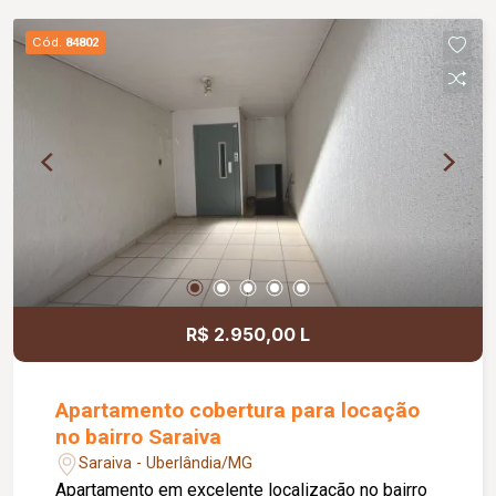
churrasqueira, 03 vagas de garagem, interfone,
portão eletrônico e excelente distribuição dos
Cód.
84802
ambientes, proporcionando conforto e
praticidade.
R$ 2.950,00 L
Apartamento cobertura para locação
no bairro Saraiva
Saraiva - Uberlândia/MG
Apartamento em excelente localização no bairro