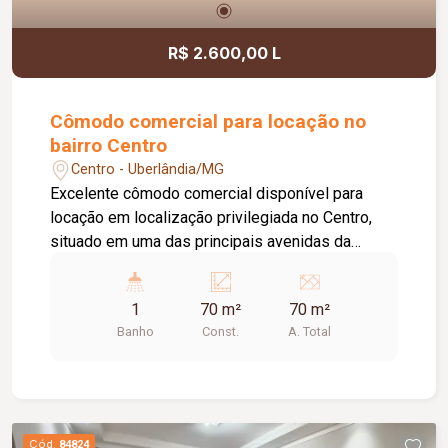
R$ 2.600,00 L
Cômodo comercial para locação no
bairro Centro
Centro - Uberlândia/MG
Excelente cômodo comercial disponível para
locação em localização privilegiada no Centro,
situado em uma das principais avenidas da
cidade e próximo ao Terminal Central, oferecendo
grande visibilidade e fácil acesso. O imóvel
1
70 m²
70 m²
possui aproximadamente 70 m² de área,
Banho
Const.
A. Total
dispondo de 01 banheiro, 01 depósito, 02 portas
de aço e teto rebaixado com iluminação em LED,
proporcionando um ambiente moderno, funcional
e versátil para diversas atividades.
Cód.
84824