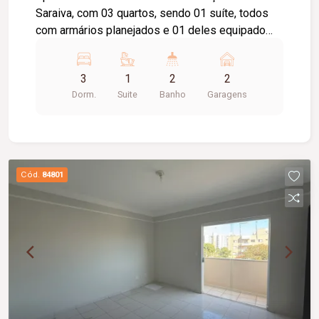
Saraiva, com 03 quartos, sendo 01 suíte, todos
com armários planejados e 01 deles equipado
com ar-condicionado. Possui sala ampla em 02
ambientes, sala de TV com ar-condicionado,
3
1
2
2
ampla sacada com acesso à suíte, cozinha com
Dorm.
Suite
Banho
Garagens
armários, área de lavanderia, despensa, elevador
privativo e 02 vagas de garagem com acesso
individual.
Cód.
84801