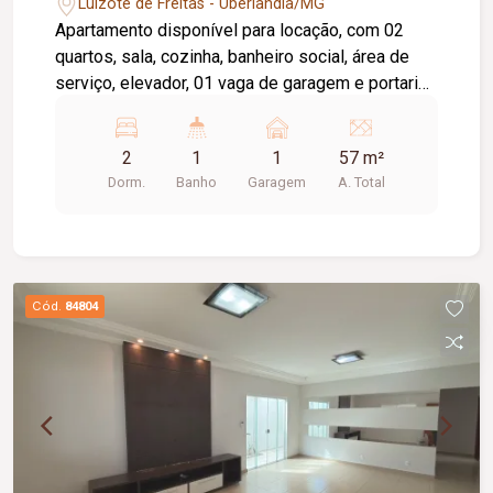
Luizote de Freitas - Uberlândia/MG
Apartamento disponível para locação, com 02
quartos, sala, cozinha, banheiro social, área de
serviço, elevador, 01 vaga de garagem e portaria
24 horas. O condomínio oferece academia,
piscina e salão de festas, proporcionando mais
2
1
1
57 m²
conforto e lazer para os moradores. A taxa de
Dorm.
Banho
Garagem
A. Total
condomínio está inclusa no valor do aluguel.
Cód.
84804