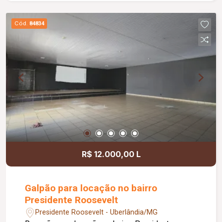
gourmet com churrasqueira, ideal para momentos
de lazer e confraternização. O apartamento
Cód.
84834
dispõe ainda de elevador e 02 vagas de
garagem.
R$ 12.000,00 L
Galpão para locação no bairro
Presidente Roosevelt
Presidente Roosevelt - Uberlândia/MG