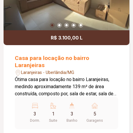
da área da sala, conforme a necessidade do
locatário. Entre em contato para mais
informações e agende uma visita.
R$ 3.100,00 L
Casa para locação no bairro
Laranjeiras
Laranjeiras - Uberlândia/MG
Ótima casa para locação no bairro Laranjeiras,
medindo aproximadamente 139 m² de área
construída, composto por, sala de estar, sala de
jantar ampla com cozinha auxiliar, 03 quartos
sendo 01 suite, banheiro social, cozinha com
3
1
3
5
armários planejados cooktop e geladeira,
Dorm.
Suite
Banho
Garagens
despensa e área de serviço, banheiro externo,
varanda, pelo menos 05 vagas de garagem,