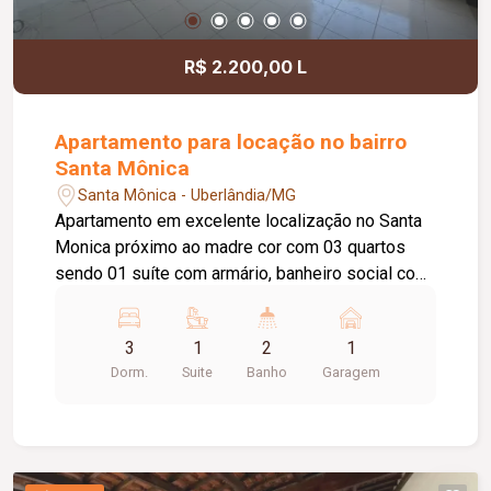
R$ 2.200,00 L
Apartamento para locação no bairro
Santa Mônica
Santa Mônica - Uberlândia/MG
Apartamento em excelente localização no Santa
Monica próximo ao madre cor com 03 quartos
sendo 01 suíte com armário, banheiro social com
box blindex, armário sob pia e espelho, sala de
estar com sacada, cozinha toda planejada com
3
1
2
1
armários, área de lavanderia com armário, 01 vaga
Dorm.
Suite
Banho
Garagem
de garagem.