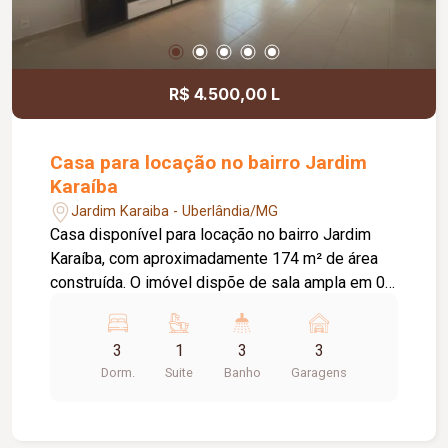
R$ 4.500,00 L
Casa para locação no bairro Jardim
Karaíba
Jardim Karaiba - Uberlândia/MG
Casa disponível para locação no bairro Jardim
Karaíba, com aproximadamente 174 m² de área
construída. O imóvel dispõe de sala ampla em 02
ambientes, 03 quartos, sendo 02 com armários e
01 suíte, banheiro social com armário, cozinha
3
1
3
3
americana planejada com armários, fogão
Dorm.
Suite
Banho
Garagens
cooktop novo e forno, área de serviço e edícula
com área gourmet, além de 01 quarto de apoio.
Conta ainda com varanda gourmet equipada com