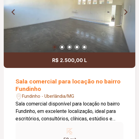
de Limpeza), sistema de ronda, alarme, câmeras
de segurança e internet disponível. Como
diferencial, existe a possibilidade de ampliação
da área da sala, conforme a necessidade do
locatário. Entre em contato para mais
informações e agende uma visita.
R$ 2.500,00 L
Sala comercial para locação no bairro
Fundinho
Fundinho - Uberlândia/MG
Sala comercial disponível para locação no bairro
Fundinho, em excelente localização, ideal para
escritórios, consultórios, clínicas, estúdios e
profissionais liberais. O imóvel possui
aproximadamente 50 m², forro em gesso, copa,