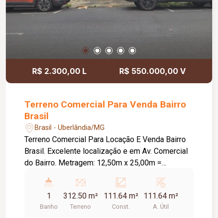
R$ 2.300,00 L
R$ 550.000,00 V
Terreno Comercial Para Venda Bairro
Brasil
Brasil - Uberlândia/MG
Terreno Comercial Para Locação E Venda Bairro
Brasil. Excelente localização e em Av. Comercial
do Bairro. Metragem: 12,50m x 25,00m =
312,50m². Plano. Lado Sombra. Gaveta. Tem 01
escritório e 01 banheiro.
1
312.50 m²
111.64 m²
111.64 m²
Banho
Terreno
Const.
A. Útil