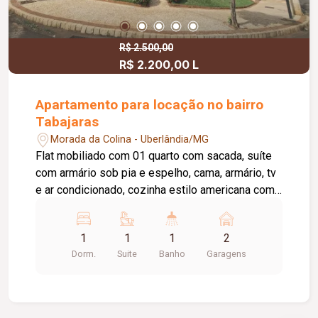
R$ 2.500,00
R$ 2.200,00 L
Apartamento para locação no bairro
Tabajaras
Morada da Colina - Uberlândia/MG
Flat mobiliado com 01 quarto com sacada, suíte
com armário sob pia e espelho, cama, armário, tv
e ar condicionado, cozinha estilo americana com
bancada, fogão, geladeira e micro-ondas
conjugada com área de serviço, 02 vaga de
1
1
1
2
garagem, cond. com portaria 24hs, piscina,
Dorm.
Suite
Banho
Garagens
espaço gourmet com churrasqueira, academia,
sala de estudos e mini empório.