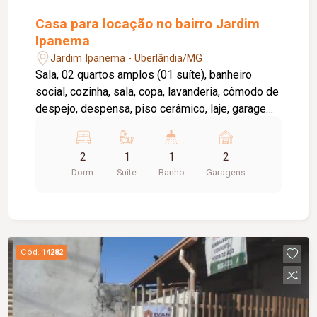
Casa para locação no bairro Jardim
Ipanema
Jardim Ipanema - Uberlândia/MG
Sala, 02 quartos amplos (01 suíte), banheiro
social, cozinha, sala, copa, lavanderia, cômodo de
despejo, despensa, piso cerâmico, laje, garagem
para 02 carros, interfone. Possui corredores
externos, exclusivo para este imóvel.
2
1
1
2
Dorm.
Suite
Banho
Garagens
Cód.
14282