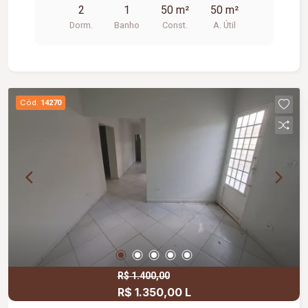
2
1
50 m²
50 m²
Dorm.
Banho
Const.
A. Útil
Cód.
14270
R$ 1.400,00
R$ 1.350,00 L