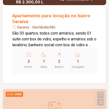
R$ 2.300,00 L
Apartamento para locação no bairro
Saraiva
Saraiva - Uberlândia/MG
São 03 quartos, todos com armários, sendo 01
suíte com box de vidro, espelho e armários sob o
lavatório; banheiro social com box de vidro e
espelho; sala ampla em dois ambientes com
sacada; cozinha equipada com armários, mesa e
3
1
2
1
bancada; lavanderia também com armários; e
Dorm.
Suite
Banho
Garagem
vaga de garagem para um carro. Há restrição para
animais. A locação para república será permitida
somente caso sejam respeitadas as normas e
horários do condomínio.
Cód.
13925