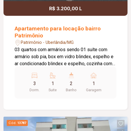
R$ 3.200,00 L
Apartamento para locação bairro
Patrimônio
Patrimônio - Uberlândia/MG
03 quartos com armários sendo 01 suíte com
armário sob pia, box em vidro blindex, espelho e
ar condicionado blindex e espelho, cozinha com
armários, área de serviço, 01 vaga de garagem
com possibilidade para 02 carros, cond. com
3
1
2
1
portaria remota, salão de festas , brinquedoteca e
Dorm.
Suite
Banho
Garagem
gás canalizado. Taxa de mudança: Valor de 01
cond. (entrada e saída)
Cód.
13787