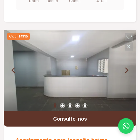
Dorm.
Banho
Const.
A. Útil
Cód.
14315
Consulte-nos