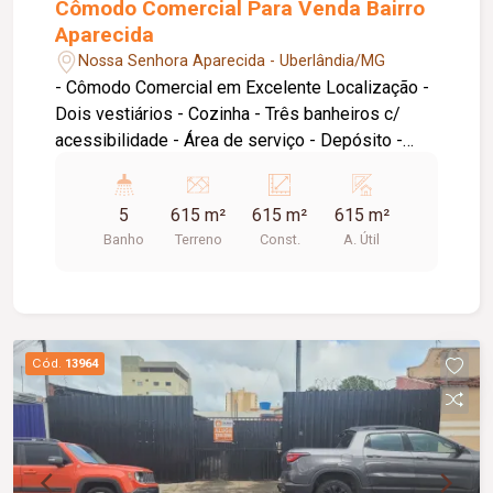
Cômodo Comercial Para Venda Bairro
Aparecida
Nossa Senhora Aparecida - Uberlândia/MG
- Cômodo Comercial em Excelente Localização -
Dois vestiários - Cozinha - Três banheiros c/
acessibilidade - Área de serviço - Depósito -
Metragem Construída: Aproximadamente 615,00
m2 - Cômodo Comercial Para Venda Bairro
5
615 m²
615 m²
615 m²
Aparecida Em Uberlândia.
Banho
Terreno
Const.
A. Útil
Cód.
13964