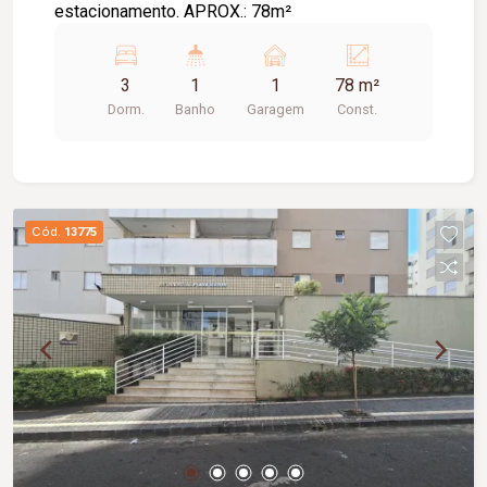
estacionamento. APROX.: 78m²
3
1
1
78 m²
Dorm.
Banho
Garagem
Const.
Cód.
13775