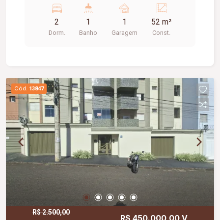
Lavanderia Com Armário Embutido; Garagem
Coberta Para 01 Carro, Alarme, Bicicletário;
2
1
1
52 m²
Aproximadamente: 52m²
Dorm.
Banho
Garagem
Const.
Cód.
13847
R$ 2.500,00
R$ 450.000,00 V