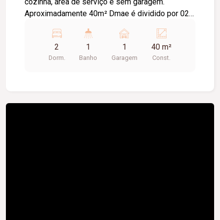
cozinha, área de serviço e sem garagem.
Aproximadamente 40m² Dmae é dividido por 02
imóveis e Cemig é independente.
2
1
1
40 m²
Dorm.
Banho
Garagem
Const.