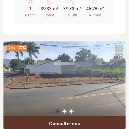
1
39.33 m²
39.33 m²
46.78 m²
Banho
Const.
A. Útil
A. Total
Cód.
17732
Consulte-nos