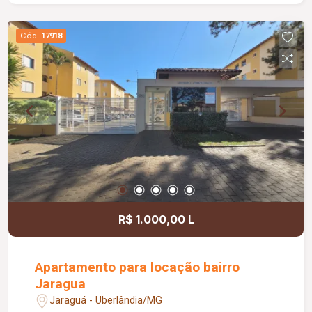
banheiro social com box em acrílico; piso
cerâmica, portão eletrônico.
Cód.
17918
R$ 1.000,00 L
Apartamento para locação bairro
Jaragua
Jaraguá - Uberlândia/MG