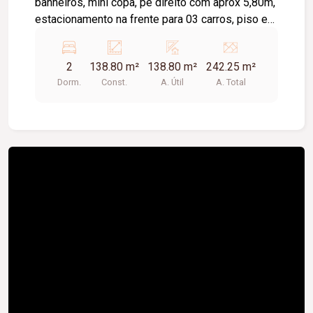
banheiros, mini copa, pe direito com aprox 5,80m,
estacionamento na frente para 03 carros, piso em
ceramica. PROXIMO AO GRIFF SHOP
2
138.80 m²
138.80 m²
242.25 m²
Dorm.
Const.
A. Útil
A. Total