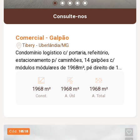
Consulte-nos
Comercial - Galpão
Tibery - Uberlândia/MG
Condomínio logístico c/ portaria, refeitório,
estacionamento p/ caminhões, 14 galpões c/
módulos módulares de 1968m², pé direito de 12
metros, 04 docas por módulo, mesanino c/
300m², piso industrial c/ capacidadede 6
1968 m²
1968 m²
1968 m²
toneladas por m².
Const.
A. Útil
A. Total
Cód.
18518