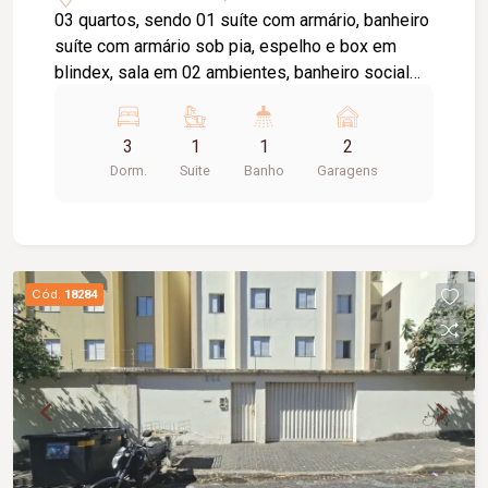
03 quartos, sendo 01 suíte com armário, banheiro
suíte com armário sob pia, espelho e box em
blindex, sala em 02 ambientes, banheiro social
com armário sob pia, espelho e box em Blindex,
cozinha com armário sob pia, área de serviço, 01
3
1
1
2
vagas de garagem nº 46, cerca elétrica, portão
Dorm.
Suite
Banho
Garagens
eletrônico, portaria 24 horas, quiosque com
churrasqueira, piscina, gás encanado, aprox.
70m². Próximo ao Praia Clube. COND.
APROX.476,37 /taxa de mudança entrada e saída
valor de um condomínio.
Cód.
18284