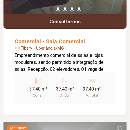
Consulte-nos
Comercial - Sala Comercial
Tibery - Uberlândia/MG
Empreendimento comercial de salas e lojas
modulares, sendo permitido a integração de
salas; Recepção, 02 elevadores, 01 vaga de
garagem por sala e loja. Sala aprox.37,40m².
Aprox. R$45,00m². Condomínio apróx. R$8,25m².
37.40 m²
37.40 m²
37.40 m²
Const.
A. Útil
A. Total
Cód.
18032