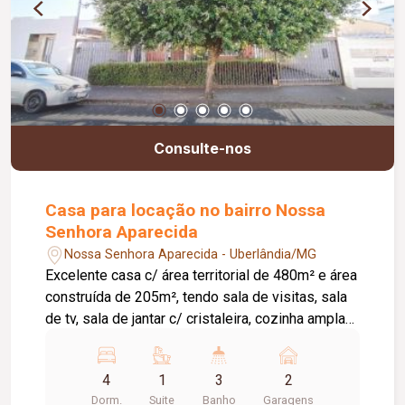
Consulte-nos
Casa para locação no bairro Nossa
Senhora Aparecida
Nossa Senhora Aparecida - Uberlândia/MG
Excelente casa c/ área territorial de 480m² e área
construída de 205m², tendo sala de visitas, sala
de tv, sala de jantar c/ cristaleira, cozinha ampla
c/ armários, hall p/ 04 quartos (sendo 01 suíte c/
armários e box em vidro temperado), banheiro
4
1
3
2
social c/ box em vidro temperado, lavanderia,
Dorm.
Suite
Banho
Garagens