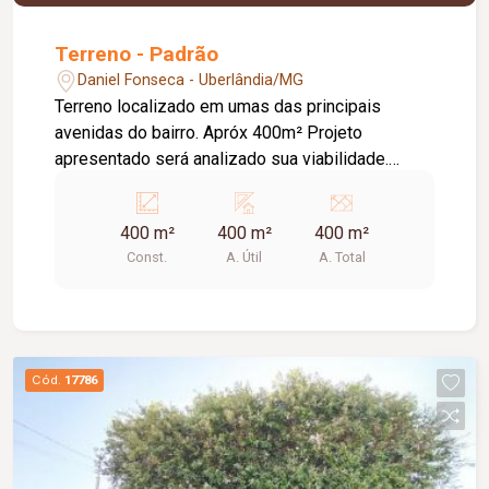
Terreno - Padrão
Daniel Fonseca - Uberlândia/MG
Terreno localizado em umas das principais
avenidas do bairro. Apróx 400m² Projeto
apresentado será analizado sua viabilidade.
Ponto de referência: Esquina com Rua Geraldo
Mota Batista
400 m²
400 m²
400 m²
Const.
A. Útil
A. Total
Cód.
17786