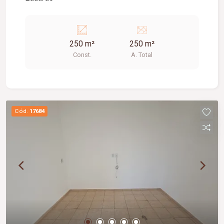
250 m²
250 m²
Const.
A. Total
Cód.
17684