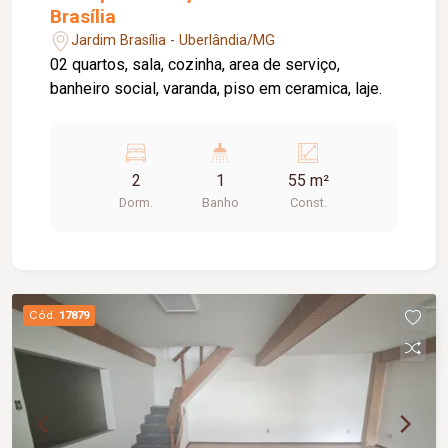
Brasília
Jardim Brasília - Uberlândia/MG
02 quartos, sala, cozinha, area de serviço,
banheiro social, varanda, piso em ceramica, laje.
2
1
55 m²
Dorm.
Banho
Const.
Cód.
17879