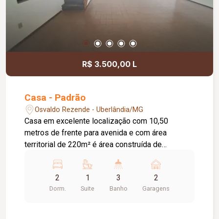
R$ 3.500,00 L
Casa - Padrão
Osvaldo Rezende - Uberlândia/MG
Casa em excelente localização com 10,50
metros de frente para avenida e com área
territorial de 220m² é área construída de
aproximadamente 200m², tendo pavimento térreo
com sala ampla, cozinha com armários,
2
1
3
2
lavanderia, dependência completa de empregada,
Dorm.
Suite
Banho
Garagens
garagem para 02 carros, varanda. Pavimento
superior com hall de circulação, 02 quartos com
armários, sendo 01 suíte com box em acrílico,