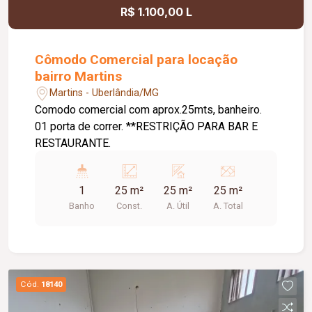
R$ 1.100,00 L
Cômodo Comercial para locação
bairro Martins
Martins - Uberlândia/MG
Comodo comercial com aprox.25mts, banheiro.
01 porta de correr. **RESTRIÇÃO PARA BAR E
RESTAURANTE.
1
25 m²
25 m²
25 m²
Banho
Const.
A. Útil
A. Total
Cód.
18140