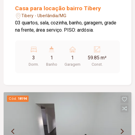
Casa para locação bairro Tibery
Tibery - Uberlândia/MG
03 quartos, sala, cozinha, banho, garagem, grade
na frente, área serviço. PISO: ardósia.
3
1
1
59.85 m²
Dorm.
Banho
Garagem
Const.
Cód.
18194