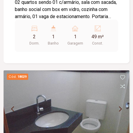
02 quartos sendo 01 c/armário, sala com sacada,
banho social com box em vidro, cozinha com
armário, 01 vaga de estacionamento. Portaria
24hs, salão de festas, playground, quadra
esportiva Valor do condomínio (
2
1
1
49 m²
aproximadamente ) : R$ 288,37 / Taxa de
Dorm.
Banho
Garagem
Const.
mudança na entrada Aprox. 49m²
Cód.
18029