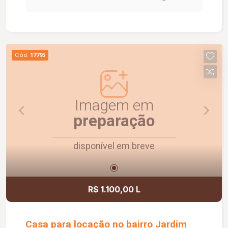
edícula c/ lavanderia, dependência completa de
empregada, quintal amplo, garagem para 02
carros, jardim ,piso cerâmica.
Cód.
17795
Imagem em
preparação
disponível em breve
R$ 1.100,00 L
Casa para locação no bairro Jardim