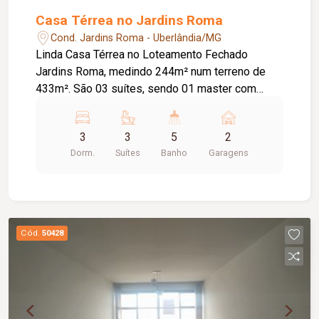
Casa Térrea no Jardins Roma
Cond. Jardins Roma - Uberlândia/MG
Linda Casa Térrea no Loteamento Fechado
Jardins Roma, medindo 244m² num terreno de
433m². São 03 suítes, sendo 01 master com
banheira de hidromassagem e closet, sala em 02
ambientes integrada com a cozinha e área
3
3
5
2
gourmet, piscina, lavanderia, depósito.
Dorm.
Suítes
Banho
Garagens
Cód.
50428