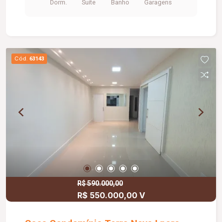
Dorm.
Suite
Banho
Garagens
moldura. Parte superior com 02 amplos quartos
ou (escritórios), área gourmet com varanda e
churrasqueira; Piso todo em granito; Sistema de
alarme e circuito interno.
Cód.
63143
R$ 590.000,00
R$ 550.000,00 V