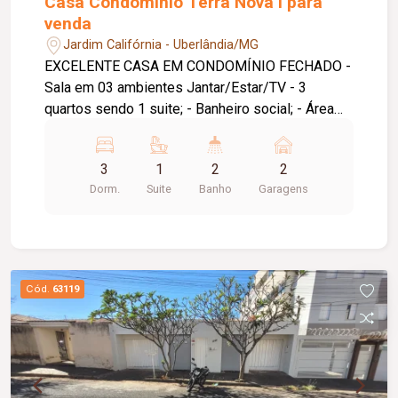
Casa Condomínio Terra Nova I para
venda
Jardim Califórnia - Uberlândia/MG
EXCELENTE CASA EM CONDOMÍNIO FECHADO -
Sala em 03 ambientes Jantar/Estar/TV - 3
quartos sendo 1 suite; - Banheiro social; - Área
externa com área gourmet; - Cozinha e banheiro
com armários; - Sala de TV, sala de estar e
3
1
2
2
cozinha com iluminação. VISITAS
Dorm.
Suite
Banho
Garagens
ACOMPANHADAS. Cond. Aprox. 225,04
Cód.
63119