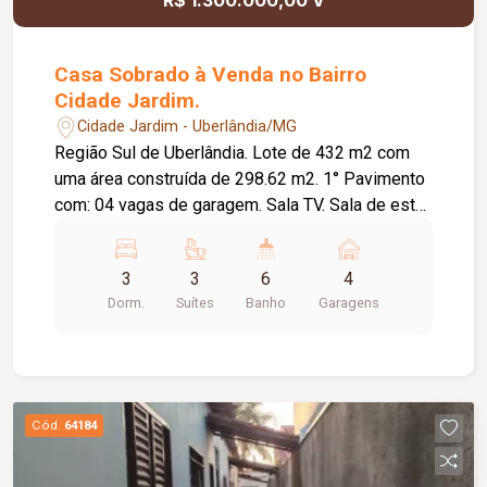
Casa Sobrado à Venda no Bairro
Cidade Jardim.
Cidade Jardim - Uberlândia/MG
Região Sul de Uberlândia. Lote de 432 m2 com
uma área construída de 298.62 m2. 1° Pavimento
com: 04 vagas de garagem. Sala TV. Sala de estar.
Cozinha planejada com área de serviço.
Lavanderia planejada e coberta. Lavabo. 2°
3
3
6
4
Pavimento com: 03 Suítes sendo a Máster com
Dorm.
Suítes
Banho
Garagens
closet e banheira (todos com ar condicionado).
01 quarto. Banheiro. 01 quarto de despejo. Área
Gourmet com: Churrasqueira. Banheiro. Casa com
muito verde lindo acabamento, e na melhor região
da cidade área nobre.
Cód.
64184