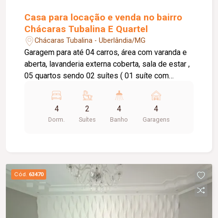
Casa para locação e venda no bairro
Chácaras Tubalina E Quartel
Chácaras Tubalina - Uberlândia/MG
Garagem para até 04 carros, área com varanda e
aberta, lavanderia externa coberta, sala de estar ,
05 quartos sendo 02 suítes ( 01 suíte com
armário e 2 suíte com Ar-condicionado), banheiro
social com box e armário , sala de TV , cozinha
4
2
4
4
com armário e sala de jantar, lavabo , escritório
Dorm.
Suítes
Banho
Garagens
com recepção.
Cód.
63470