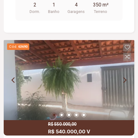
2
1
4
350 m²
Dorm.
Banho
Garagens
Terreno
Cód.
63690
R$ 550.000,00
R$ 540.000,00 V