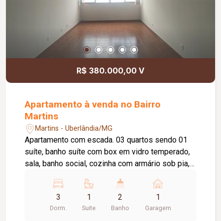
R$ 380.000,00 V
Apartamento à venda no Bairro
Martins
Martins - Uberlândia/MG
Apartamento com escada. 03 quartos sendo 01
suíte, banho suíte com box em vidro temperado,
sala, banho social, cozinha com armário sob pia,
despensa, área de serviço com banheiro. 01 vaga
de garagem. INCLUSO CONDOMINIO taxa de
3
1
2
1
mudança aprox. 10% do salario mínimo (entrada e
Dorm.
Suite
Banho
Garagem
saída).