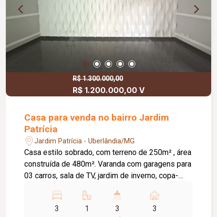
R$ 1.300.000,00
R$ 1.200.000,00 V
Casa para venda no bairro Jardim
Patrícia
Jardim Patrícia - Uberlândia/MG
Casa estilo sobrado, com terreno de 250m² , área
construída de 480m². Varanda com garagens para
03 carros, sala de TV, jardim de inverno, copa-
cozinha estilo americana planejada; 03 quartos
sendo 01 suíte, todos quartos com armários
3
1
3
3
embutidos, ar condicionado, teto com sanca e