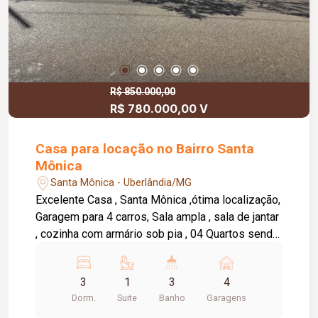
R$ 850.000,00
R$ 780.000,00 V
Casa para locação no Bairro Santa
Mônica
Santa Mônica - Uberlândia/MG
Excelente Casa , Santa Mônica ,ótima localização,
Garagem para 4 carros, Sala ampla , sala de jantar
, cozinha com armário sob pia , 04 Quartos sendo
2 suítes suite principal com banheira
hidromassagem 02 Quartos com Guarda- Roupa.
3
1
3
4
Banheiro social com box, área gourmet com
Dorm.
Suite
Banho
Garagens
churrasqueira ,dispensa e lavabo externo, piscina