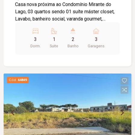
Casa nova próxima ao Condomínio Mirante do
Lago, 03 quartos sendo 01 suíte máster closet,
Lavabo, banheiro social, varanda gourmet,
acabamento toda em porcelanato, janela e portas
em alumínio, painel marmorizado, acabamento em
3
1
2
3
pedras são Gabriel, portão 3 m² altura, jardins,
Dorm.
Suite
Banho
Garagens
iluminação em Led, garagem para 03 carros. **
Restrição para republica **
Cód.
64849