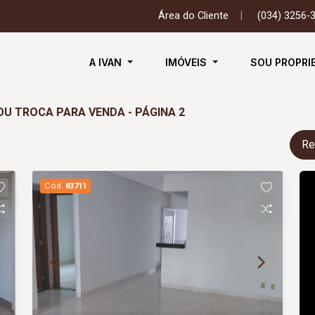
Área do Cliente
|
(034) 3256-
A IVAN
IMÓVEIS
SOU PROPRI
OU TROCA PARA VENDA - PÁGINA 2
Re
Cód.
83711