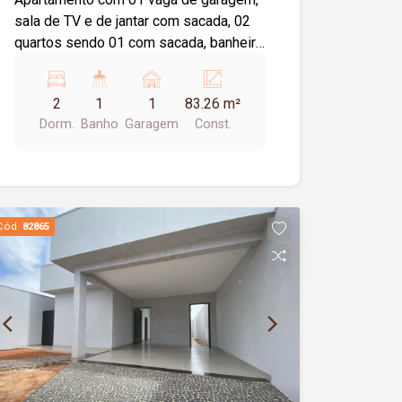
sala de TV e de jantar com sacada, 02
quartos sendo 01 com sacada, banheiro
social, cozinha e lavanderia. Prédio com
elevador.
2
1
1
83.26 m²
Dorm.
Banho
Garagem
Const.
Cód.
82865