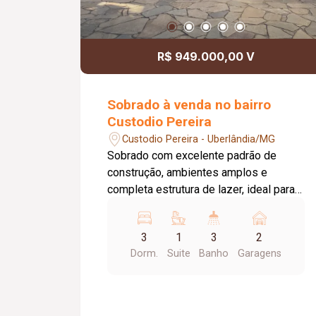
R$ 949.000,00 V
Sobrado à venda no bairro
Custodio Pereira
Custodio Pereira - Uberlândia/MG
Sobrado com excelente padrão de
construção, ambientes amplos e
completa estrutura de lazer, ideal para
quem busca conforto, segurança e
qualidade de vida. O imóvel conta com:
3
1
3
2
300 m² de terreno; 200 m² de área
Dorm.
Suite
Banho
Garagens
construída; 03 quartos, sendo 01 suíte;
Banheiro social; Sala; Copa integrada;
Cozinha espaçosa com bancada em
granito preto absoluto; Mezanino/sala