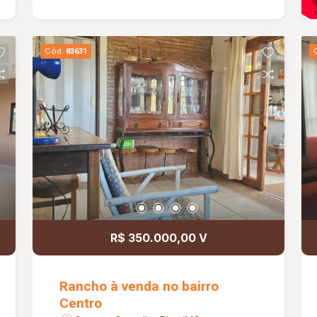
Quintal; 02 vagas de garagem.
Diferenciais do imóvel: Piso em
porcelanato; Bancadas em granito;
Cód.
83631
Ambientes integrados e bem
distribuídos; Excelente aproveitamento
dos espaços; Excelente opção para
quem busca conforto, praticidade e
qualidade de vida.
R$ 350.000,00 V
Rancho à venda no bairro
Centro