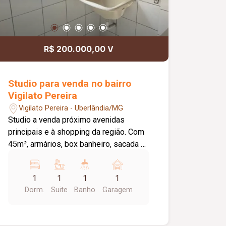
Salão de jogos; Playground; 02 salões
de festas; 02 espaços gourmet
equipados; Mercado interno. Imóvel
com excelente projeto de iluminação e
R$ 200.000,00 V
decoração, proporcionando integração
entre os ambientes sociais e
privacidade. Excelente oportunidade
Studio para venda no bairro
para quem busca conforto, segurança e
Vigilato Pereira
uma completa estrutura de lazer e
Vigilato Pereira - Uberlândia/MG
conveniência.
Studio a venda próximo avenidas
principais e à shopping da região. Com
45m², armários, box banheiro, sacada e
uma vaga de garagem.
1
1
1
1
Dorm.
Suite
Banho
Garagem