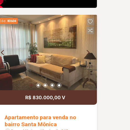
Cód.
83604
R$ 830.000,00 V
Apartamento para venda no
bairro Santa Mônica