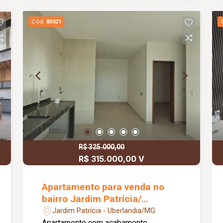
Cód.
83021
R$ 325.000,00
R$ 315.000,00 V
Apartamento para venda no
bairro Jardim Patrícia/
considera pegar carro no
Jardim Patrícia - Uberlandia/MG
negocio.
Apartamento com acabamento