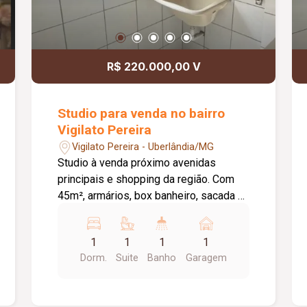
R$ 220.000,00 V
Studio para venda no bairro
Vigilato Pereira
Vigilato Pereira - Uberlândia/MG
Studio à venda próximo avenidas
principais e shopping da região. Com
45m², armários, box banheiro, sacada e
uma vaga de garagem.
1
1
1
1
Dorm.
Suite
Banho
Garagem