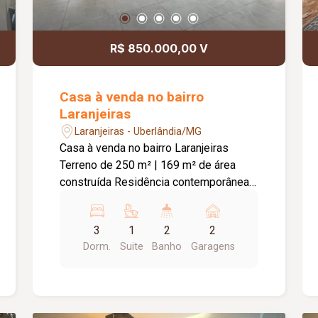
R$ 850.000,00 V
Casa à venda no bairro
Laranjeiras
Laranjeiras - Uberlândia/MG
Casa à venda no bairro Laranjeiras
Terreno de 250 m² | 169 m² de área
construída Residência contemporânea
de alto padrão, com design moderno e
ambientes integrados, ideal para quem
3
1
2
2
busca conforto, sofisticação e
Dorm.
Suite
Banho
Garagens
qualidade de vida. O imóvel conta com
sala ampla em dois ambientes e pé-
direito duplo de 4,5 metros,
proporcionando mais iluminação e