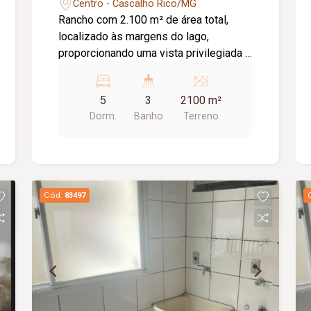
Centro - Cascalho Rico/MG
Rancho com 2.100 m² de área total,
localizado às margens do lago,
proporcionando uma vista privilegiada e
contato direto com a natureza. O imóvel
conta com: 01 casa com 03 quartos;
5
3
2100 m²
Sala; Cozinha; Banheiro; Varanda com
Dorm.
Banho
Terreno
vidraças. 01 casa com: 02 quartos;
Banheiro; Sala integrada à cozinha;
Varanda aberta. Diferenciais do imóvel:
Vista para o lago; Água de poço
artesiano; Venda porteira fechada; Fácil
Cód.
83497
acesso. Excelente opção para lazer,
descanso, encontros em família ou
investimento. Aceita permuta por
veículo no valor de até R$ 50.000,00
como parte da negociação.