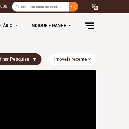
3000
ETÁRIO
INDIQUE E GANHE
finar Pesquisa