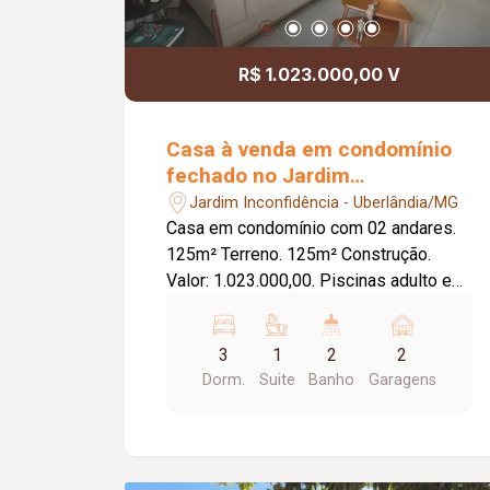
de Terreno.
R$ 1.023.000,00 V
Casa à venda em condomínio
fechado no Jardim
Inconfidência
Jardim Inconfidência - Uberlândia/MG
Casa em condomínio com 02 andares.
125m² Terreno. 125m² Construção.
Valor: 1.023.000,00. Piscinas adulto e
infantil aquecidas. Salão de festas
climatizado com churrasqueira, móveis
3
1
2
2
e eletrodomésticos completo.
Dorm.
Suite
Banho
Garagens
Academia. Portaria 24h. *1° andar*
Garagem 01 coberta com armário
embutido. Garagem 02 descoberta.
Jardinagem decorativa natural, Porta