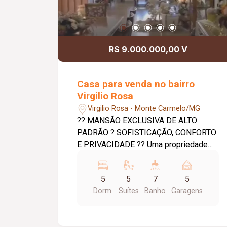
com a natureza e qualidade de vida em
condomínio fechado.
R$ 9.000.000,00 V
Casa para venda no bairro
Virgilio Rosa
Virgilio Rosa - Monte Carmelo/MG
?? MANSÃO EXCLUSIVA DE ALTO
PADRÃO ? SOFISTICAÇÃO, CONFORTO
E PRIVACIDADE ?? Uma propriedade
única, projetada para quem busca
excelência em cada detalhe. Ambientes
5
5
7
5
amplos, acabamento refinado e uma
Dorm.
Suítes
Banho
Garagens
estrutura completa para proporcionar
conforto, lazer e qualidade de vida para
toda a família. ? Destaques do imóvel: