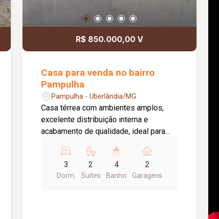
R$ 850.000,00 V
Casa para venda no bairro
Pampulha
Pampulha - Uberlândia/MG
Casa térrea com ambientes amplos,
excelente distribuição interna e
acabamento de qualidade, ideal para
quem busca conforto e funcionalidade.
O imóvel conta com: 03 quartos, sendo
3
2
4
2
02 suítes; 01 suíte com closet; Sala em
Dorm.
Suítes
Banho
Garagens
02 ambientes; Cozinha com bancadas
em granito; Banheiro social; Varanda
com área gourmet; Área de serviço;
Banheiro de apoio na área de serviço;