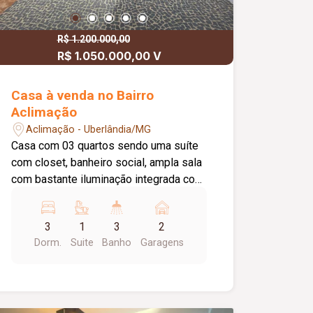
R$ 1.200.000,00
R$ 1.050.000,00 V
Casa à venda no Bairro
Aclimação
Aclimação - Uberlândia/MG
Casa com 03 quartos sendo uma suíte
com closet, banheiro social, ampla sala
com bastante iluminação integrada com
cozinha, espaço gourmet separado e
quintal para área verde. Também com
3
1
3
2
lavado para atender o espaço gourmet
Dorm.
Suite
Banho
Garagens
e lavanderia totalmente separada e
isolada. 02 vagas de garagem cobertas
e espaço para jardim.