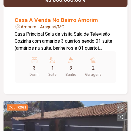
Casa A Venda No Bairro Amorim
Amorim - Araguari/MG
Casa Principal Sala de visita Sala de Televisão
Cozinha com armarios 3 quartos sendo 01 suite
(armários na suite, banheiros e 01 quarto)
Varanda ao fundo Quarto despejo Banheiro Social
Lavanderia Ducha Possui mais 02 casas ao
3
1
3
2
fundo(alugadas R$1.200,00 as duas.)
Dorm.
Suite
Banho
Garagens
Cód.
72022