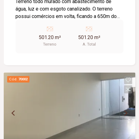
Terreno todo murado com abastecimento de
água, luz e com esgoto canalizado. O terreno
possui comércios em volta, ficando a 650m do
terminal novo mundo. Podendo ser construído: -
Prédio - Quadra - Galpão - Barracão - Salão -
501.20 m²
501.20 m²
Empresa de gás, veneno... - Oficina - Depósito -
Terreno
A. Total
Estacionamento - Fábrica - Serralheria -
Danceteria - Igreja - Supermercado e Etc.
Cód.
70002