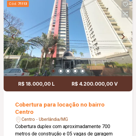
Cozinha com despensa e armários embutidos,
Cód.
71113
área gourmet com churrasqueira, Escritório
externo, Lavanderia com área descoberta para
secar roupas, Garagem para 04 carros (02
cobertos e 02 na rampa), Sistema de
monitoramento online com câmeras, Aceita troca
por imóveis de menor valor, como terrenos ou
apartamentos.
R$ 18.000,00 L
R$ 4.200.000,00 V
Cobertura para locação no bairro
Centro
Centro - Uberlândia/MG
Cobertura duplex com aproximadamente 700
metros de construção e 05 vagas de garagem