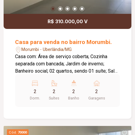
R$ 310.000,00 V
Casa para venda no bairro Morumbi.
Morumbi - Uberlândia/MG
Casa com: Área de serviço coberta; Cozinha
separada com bancada; Jardim de inverno;
Banheiro social; 02 quartos, sendo 01 suíte; Sala
ampla; Garagem 02 carros pequenos; Muro alto;
Portão basculante e portão de serviço,
2
2
2
2
Dorm.
Suítes
Banho
Garagens
Cód.
70000