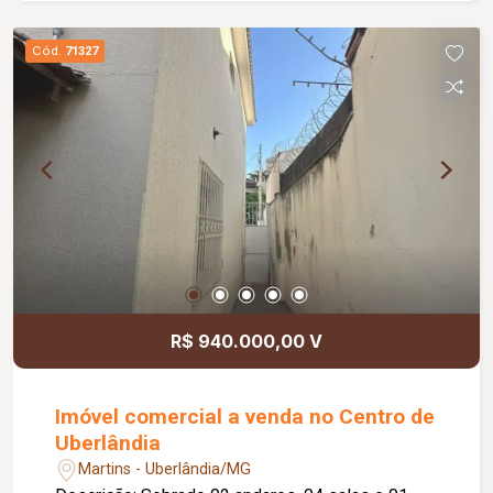
é em um andar alto, com incidência do sol da
manhã e com vista livre para o clube CAJUBÁ. A
Cód.
71327
planta conta ainda com 03 suites com excelente
divisão do espaço e 02 vagas de garagem
estrategicamente posicionadas! Trata-se
portanto de uma das melhores unidades do
empreendimento. Não perca essa oportunidade!
unidade que possuo é uma das melhores
unidades do empreendimento, com vista
diferenciada e características únicas. Além disso,
temos maior flexibilidade para negociar a venda,
podendo avaliar a aceitação de veículos, imóveis
de menor valor.
R$ 940.000,00 V
Imóvel comercial a venda no Centro de
Uberlândia
Martins - Uberlândia/MG