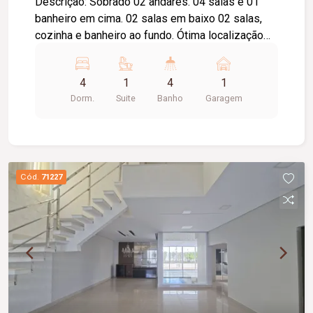
Descrição: Sobrado 02 andares. 04 salas e 01
banheiro em cima. 02 salas em baixo 02 salas,
cozinha e banheiro ao fundo. Ótima localização
para clínicas e escritórios. Distante 30 metros da
Av. Getúlio Vargas, pertinho do Mercado
4
1
4
1
Municipal e do Correio central.
Dorm.
Suite
Banho
Garagem
Cód.
71227