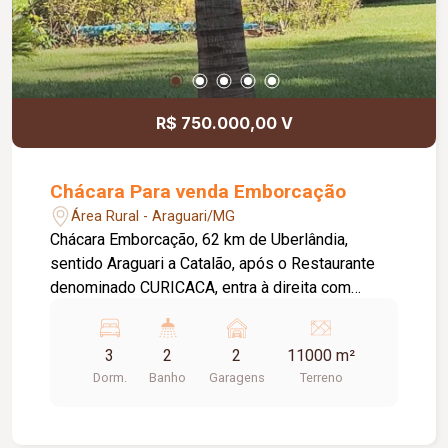
R$ 750.000,00 V
Chácara Para venda Emborcação
Área Rural - Araguari/MG
Chácara Emborcação, 62 km de Uberlândia,
sentido Araguari a Catalão, após o Restaurante
denominado CURICACA, entra à direita com
estrada de terra. Ficando distante 7 Km do
asfalto. 11 mil metros quadrados, 70 metros
3
2
2
11000 m²
beira de Represa, toda em alambrado, grande
Dorm.
Banho
Garagens
Terreno
pomar com diversas planta frutíferas, gramado,
energia, poço artesiano comunitário, casa
principal e caseiro, campo de futebol, peteca,