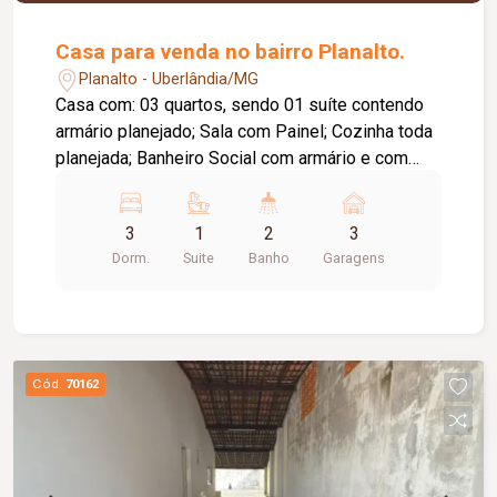
possui: dois quartos pequenos, sala, copa,
cozinha, banheiro social com vidro temperado, na
Casa para venda no bairro Planalto.
varanda do imóvel, o proprietário improvisou uma
Planalto - Uberlândia/MG
pequena lanchonete em que o balcão fica
Casa com: 03 quartos, sendo 01 suíte contendo
diretamente na calçada.
armário planejado; Sala com Painel; Cozinha toda
planejada; Banheiro Social com armário e com
acessibilidade para Idoso; Garagem para 03
carros; Lavanderia com churrasqueira; Jardim
3
1
2
3
todo frutífero. Casa nos fundos com: Sala,
Dorm.
Suite
Banho
Garagens
cozinha, quarto e banheiro.
Cód.
70162