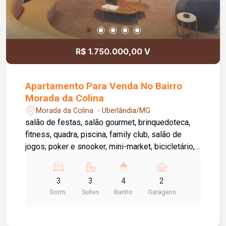
R$ 1.750.000,00 V
Apartamento Para Venda No Bairro
Morada da Colina
Morada da Colina - Uberlândia/MG
salão de festas, salão gourmet, brinquedoteca,
fitness, quadra, piscina, family club, salão de
jogos, poker e snooker, mini-market, bicicletário,
entre outros. DETALHES DA UNIDADE: A unidade
em questão possui 161,66m². A cozinha é no
3
3
4
2
modelo de cozinha aberta, integrada com a sala
Dorm.
Suítes
Banho
Garagens
com pé-direito duplo, aumentando a sensação de
amplitude do espaço. É o mesmo modelo de
planta existente no apto decorado. Minha unidade