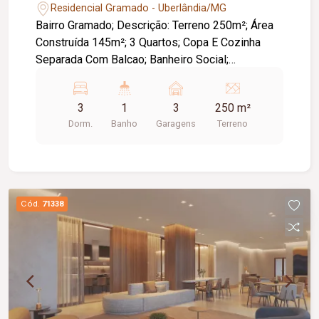
Residencial Gramado - Uberlândia/MG
Bairro Gramado; Descrição: Terreno 250m²; Área
Construída 145m²; 3 Quartos; Copa E Cozinha
Separada Com Balcao; Banheiro Social;
Lavanderia; Garagem Para 3 Carros; Varanda;
Portão Social Com Interfone.
3
1
3
250 m²
Dorm.
Banho
Garagens
Terreno
Cód.
71338