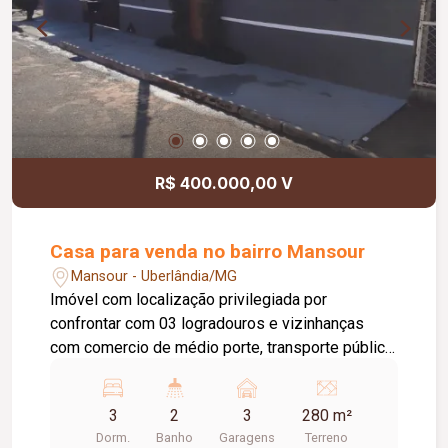
R$ 400.000,00 V
Casa para venda no bairro Mansour
Mansour - Uberlândia/MG
Imóvel com localização privilegiada por
confrontar com 03 logradouros e vizinhanças
com comercio de médio porte, transporte público,
casa com 03 quartos amplos, banheiro social, sal
de visitas, sala de jantar, cozinha com bancada
3
2
3
280 m²
em granito, espaço gourmet com churrasqueira e
Dorm.
Banho
Garagens
Terreno
bancada, banheiro externo, jardim, garagem para