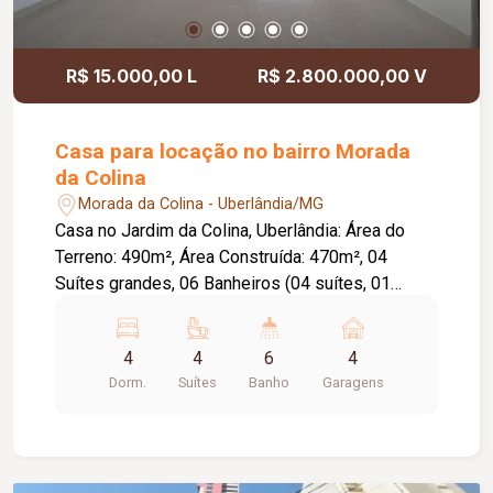
R$ 15.000,00 L
R$ 2.800.000,00 V
Casa para locação no bairro Morada
da Colina
Morada da Colina - Uberlândia/MG
Casa no Jardim da Colina, Uberlândia: Área do
Terreno: 490m², Área Construída: 470m², 04
Suítes grandes, 06 Banheiros (04 suítes, 01
lavabo, 01 na área gourmet) Armários embutidos
em 02 quartos e no closet, 02 sacadas amplas,
4
4
6
4
Sala íntima no andar superior, Piscina aquecida
Dorm.
Suítes
Banho
Garagens
com hidromassagem, parte coberta, Aquecimento
solar para chuveiros, Sistema de energia
fotovoltaica (conta de energia em torno de R$
110), Sala de TV e sala de jantar integradas,