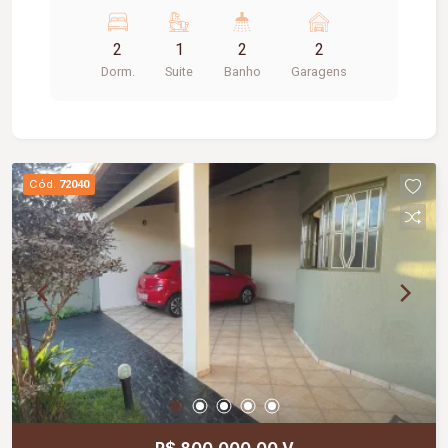
sacada. Cozinha Área de serviço com sacada. 02
Vagas de Garagem ELEVADOR Acabamento fino
2
1
2
2
Localização privilegiada.
Dorm.
Suite
Banho
Garagens
Cód.
72040
R$ 800.000,00 V