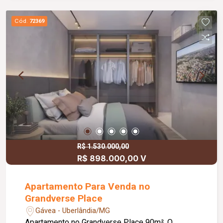
toda iluminada. Aceita permuta por imóvel em
Uberlândia.
Cód.
72369
R$ 1.530.000,00
R$ 898.000,00 V
Apartamento Para Venda no
Grandverse Place
Gávea - Uberlândia/MG
Apartamento no Grandverse Place 90m². O