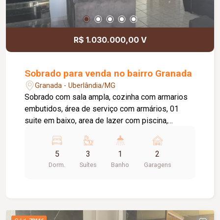
R$ 1.030.000,00 V
Sobrado para venda no bairro Granada
Granada - Uberlândia/MG
Sobrado com sala ampla, cozinha com armarios
embutidos, área de serviço com armários, 01
suite em baixo, area de lazer com piscina,
churrasqueira e pergolato, garagem para 02
carros cobertos. Em cima são 03 suítes e um
5
3
1
2
quarto, varanda em dois quartos, cerca elétrica.
Dorm.
Suítes
Banho
Garagens