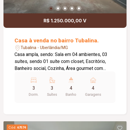
R$ 1.250.000,00 V
Casa à venda no bairro Tubalina.
Tubalina - Uberlândia/MG
Casa ampla, sendo: Sala em 04 ambientes, 03
suítes, sendo 01 suíte com closet, Escritório,
Banheiro social, Cozinha, Área gourmet com
churrasqueira, Piscina com cascata, Interfone,
Portão eletrônico, jardim, Piso porcelanato, 04
3
3
4
4
vagas de garagem.
Dorm.
Suítes
Banho
Garagens
Cód.
67574