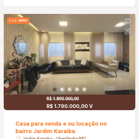
da suíte com Box em vidro temperado pia em
granito e armário sob a pia, Corredor lateral de
acesso ao aos fundo coberto, Cozinha equipada
Cód.
69921
com móveis planejados e coifa, Sala de jantar,
Despensa, Banheiro de serviço, Lavanderia,
Estendal, Corredor lateral com estendal, Quintal
com ducha, Dos depósitos abaixo da escada.
Piso superior contendo: Sala, Quarto amplo,
Varanda, Closet com armário planejado, Banheiro
com Box em vidro temperado, Banheira de
hidromassagem e pia em granito. Energia
fotovoltaica. Telhado novo com telhas de
cimento.
R$ 1.890.000,00
R$ 1.790.000,00 V
Casa para venda e ou locação no
bairro Jardim Karaiba.
Jardim Karaiba - Uberlândia/MG