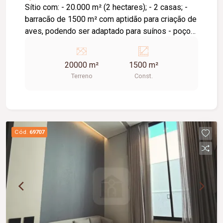
Sítio com: - 20.000 m² (2 hectares); - 2 casas; -
barracão de 1500 m² com aptidão para criação de
aves, podendo ser adaptado para suínos - poço
artesiano. Excelente sítio fica à 30km de
Uberlândia, todo cercado com cerca paraguaia.
20000 m²
1500 m²
Terreno
Const.
Cód.
69707