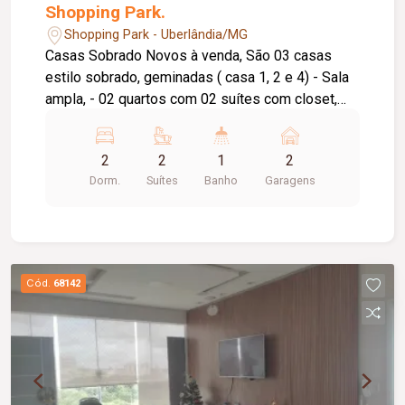
Shopping Park.
Shopping Park - Uberlândia/MG
Casas Sobrado Novos à venda, São 03 casas
estilo sobrado, geminadas ( casa 1, 2 e 4) - Sala
ampla, - 02 quartos com 02 suítes com closet,
uma com jardineira, - Estrutura para ar
condicionado, - Lavabo com fino acabamento, -
2
2
1
2
Home office, - Cozinha em ilha com cuba
Dorm.
Suítes
Banho
Garagens
profunda e torneira gourmet, - Lavanderia coberta
e independente, - 02 vagas de garagem com
possibilidade para até 4 carros, - Aquecedor
solar, - Pontos de iluminação, - Revestimento em
porcelanato, - Luminárias instaladas, - Escada
Cód.
68142
com guarda corpo de vidro, - Paisagismo com
ampla área de lazer, - Água, luz e gás
funcionando.