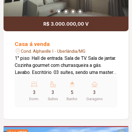
R$ 3.000.000,00 V
Casa á venda
Cond. Alphaville I - Uberlândia/MG
1° piso: Hall de entrada. Sala de TV. Sala de jantar.
Cozinha gourmet com churrasqueira a gás.
Lavabo. Escritório. 03 suítes, sendo uma master
com closet. Sub solo: Espaço com quase 100m²
(pub/ salão de festa/ salão de jogos). Depósito.
3
3
5
3
Sala de máquinas. Lavabo. Garagem para 03
Dorm.
Suítes
Banho
Garagens
carros. Suites, cozinha e sub solo climatizados.
Geração de fotovoltaica +-700kw. Irrigação
automatizada. Casa com 70% automatizada com
Alexa. Piscina e sSPA que aquecem
independente (regulagem da temperatura