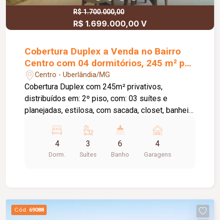
R$ 1.700.000,00
R$ 1.699.000,00 V
Cobertura Duplex a Venda no Bairro
Centro com 04 dormitórios, 245 m² por
R$ 1.700.000
Centro - Uberlândia/MG
Cobertura Duplex com 245m² privativos,
distribuídos em: 2º piso, com: 03 suítes e
planejadas, estilosa, com sacada, closet, banheira
de hidromassagem ar condicionado e escritório,
Escadaria modelo colonial, Lavabo muito
4
3
6
4
charmoso, Sala de estar, Jantar, home, Varanda,
Dorm.
Suítes
Banho
Garagens
Cozinha planejada, muitos armários, lavanderia,
banho de serviço, 04 vagas de garagem livres,02
elevadores. Elevador que vai até o piso superior
não precisa usar as escadas para área dos
quartos, Salão de festas todo climatizado,
Cód.
69088
Portaria 24 horas, Academia. Super bem