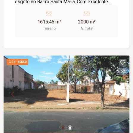
esgoto no Bairro Santa Maria. Com excelente
oportunidade para investidores, restrição
urbanística está também para terreno residencial
1615.45 m²
2000 m²
como para comercial. Áreo total do terreno
Terreno
A. Total
2000m²
Cód.
69550