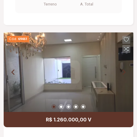
Terreno
A. Total
Cód.
69461
R$ 1.260.000,00 V