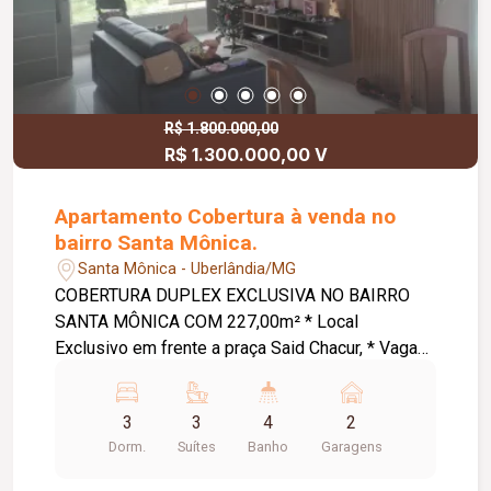
R$ 1.800.000,00
R$ 1.300.000,00 V
Apartamento Cobertura à venda no
bairro Santa Mônica.
Santa Mônica - Uberlândia/MG
COBERTURA DUPLEX EXCLUSIVA NO BAIRRO
SANTA MÔNICA COM 227,00m² * Local
Exclusivo em frente a praça Said Chacur, * Vaga
de Garagem para 02 carros, * Portão de Garagem
Exclusivo, * Elevador com parada nos 02
3
3
4
2
pavimentos, Pavimento Inferior 96,26, * Sala TV e
Dorm.
Suítes
Banho
Garagens
Estudos com preparação para ar-condicionado, *
Circulação com Armário, mesa de estudo, * 02