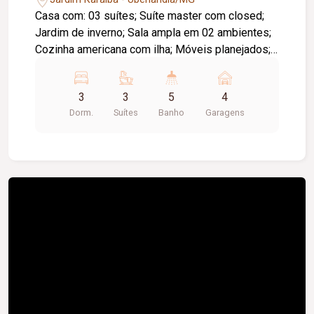
Casa com: 03 suítes; Suíte master com closed;
Jardim de inverno; Sala ampla em 02 ambientes;
Cozinha americana com ilha; Móveis planejados;
Garagem até 04 carros; Ducha; Piscina Sauna;
Dispensa; Sistema de som na área gourmet;
3
3
5
4
Churrasqueira a carvão; Telão com projetor 4K.
Dorm.
Suítes
Banho
Garagens