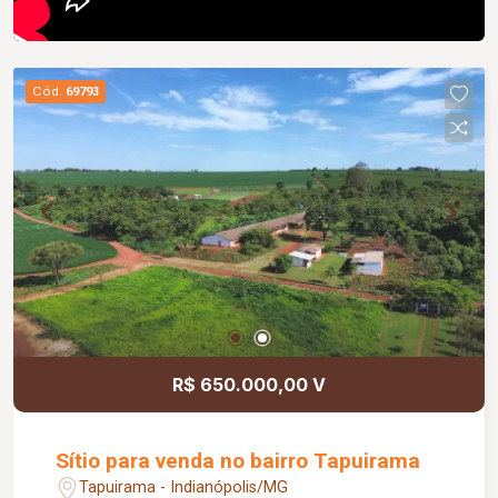
Cód.
69793
R$ 650.000,00 V
Sítio para venda no bairro Tapuirama
Tapuirama - Indianópolis/MG