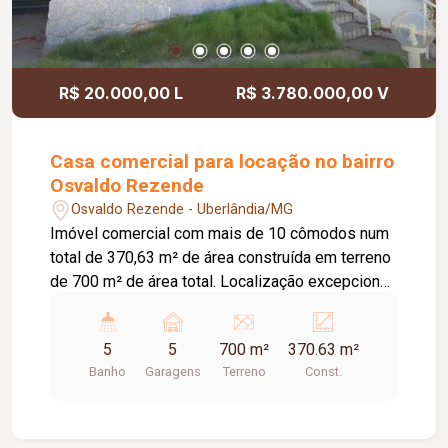
R$ 20.000,00 L
R$ 3.780.000,00 V
Casa comercial para locação no bairro
Osvaldo Rezende
Osvaldo Rezende - Uberlândia/MG
Imóvel comercial com mais de 10 cômodos num
total de 370,63 m² de área construída em terreno
de 700 m² de área total. Localização excepcional,
na avenida Getúlio Vargas próximo ao Cartório do
3 Ofício. Vamos visitar para conhecer todos os
5
5
700 m²
370.63 m²
detalhes deste excelente investimento.
Banho
Garagens
Terreno
Const.