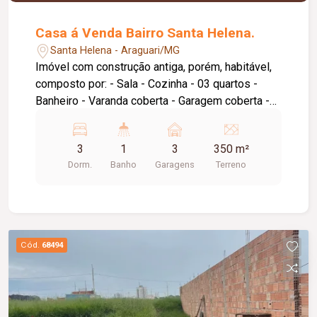
Indianópolis, às margens do rio Araguari e tem
capacidade de geração de 408 MW, geradas por
Casa á Venda Bairro Santa Helena.
meio de três turbinas tipo Francis . Tem uma
Santa Helena - Araguari/MG
altura máxima de barragem de 79 metros, com
Imóvel com construção antiga, porém, habitável,
queda efetiva útil para geração de energia
composto por: - Sala - Cozinha - 03 quartos -
elétrica de 66,4 m, e comprimento de 2050 m.
Banheiro - Varanda coberta - Garagem coberta -
Possui uma edícula no fundo
3
1
3
350 m²
Dorm.
Banho
Garagens
Terreno
Cód.
68494