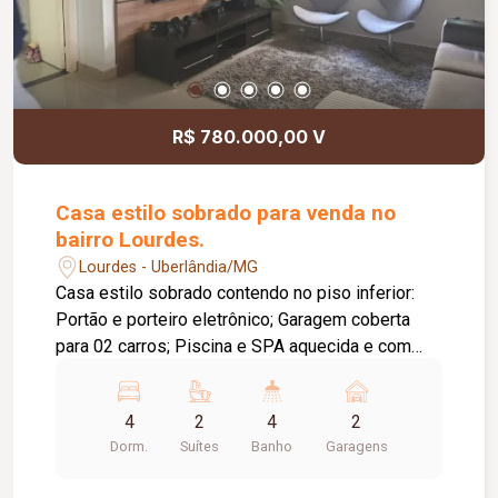
R$ 780.000,00 V
Casa estilo sobrado para venda no
bairro Lourdes.
Lourdes - Uberlândia/MG
Casa estilo sobrado contendo no piso inferior:
Portão e porteiro eletrônico; Garagem coberta
para 02 carros; Piscina e SPA aquecida e com
iluminação; Sala de estar; Sala de TV; Espaço
próprio para Bar; Banheiro Social com box em
4
2
4
2
vidro temperado, pia em granito e armário sob a
Dorm.
Suítes
Banho
Garagens
pia; 03 quartos, sendo 01 suíte (todos equipados
com armários novos e ar condicionado); Banheiro