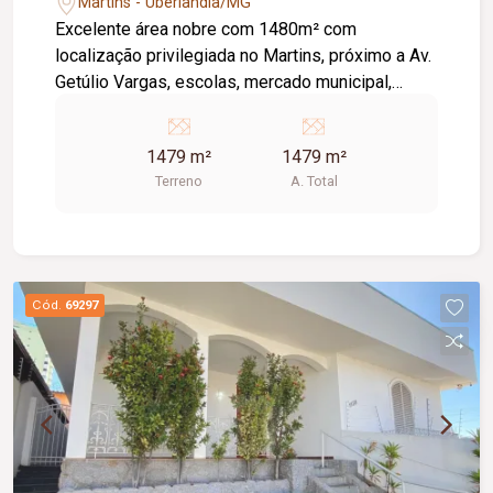
Martins - Uberlândia/MG
Excelente área nobre com 1480m² com
localização privilegiada no Martins, próximo a Av.
Getúlio Vargas, escolas, mercado municipal,
hospitais, bancos e comércios e restaurantes.
Via larga facilitando trânsito com pouco
1479 m²
1479 m²
movimento. METRAGEM: - Testada: 34m². - Lado
Terreno
A. Total
direito: 52m² - Lado esquerdo: 35m² + 17m² -
Fundo: 17m² + 17m²
Cód.
69297