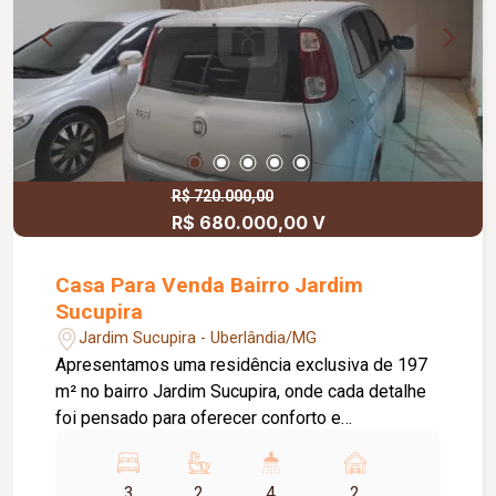
O bairro é um projeto urbanístico voltado para a
convivência, com tecnologia de ponta e
localização privilegiada. O Solar do Cerrado é um
empreendimento pensado para garantir conforto,
segurança e praticidade para seus moradores. O
residencial possui uma área de lazer completa e
com certeza diversão para toda a família.
R$ 720.000,00
R$ 680.000,00 V
Casa Para Venda Bairro Jardim
Sucupira
Jardim Sucupira - Uberlândia/MG
Apresentamos uma residência exclusiva de 197
m² no bairro Jardim Sucupira, onde cada detalhe
foi pensado para oferecer conforto e
sofisticação. A casa conta com: Cozinha gourmet
com churrasqueira e cozinha planejada com ilha
3
2
4
2