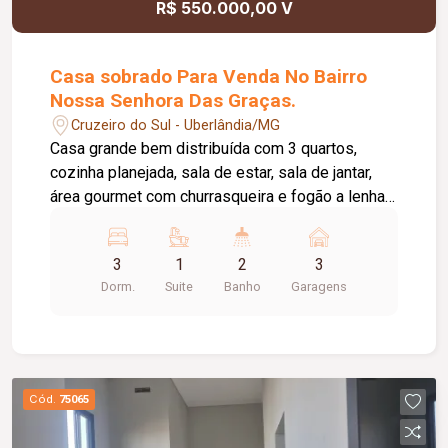
R$ 550.000,00 V
Casa sobrado Para Venda No Bairro
Nossa Senhora Das Graças.
Cruzeiro do Sul - Uberlândia/MG
Casa grande bem distribuída com 3 quartos,
cozinha planejada, sala de estar, sala de jantar,
área gourmet com churrasqueira e fogão a lenha,
garagem grande para aproximadamente 4 carros.
3
1
2
3
Dorm.
Suite
Banho
Garagens
Cód.
75065