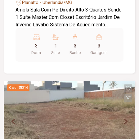
Planalto - Uberlândia/MG
Ampla Sala Com Pé Direito Alto 3 Quartos Sendo
1 Suíte Master Com Closet Escritório Jardim De
Inverno Lavabo Sistema De Aquecimento
Cozinha, Banheiros E Cubas Banheiros Iluminação
Em Led Cozinha Churrasqueira Área De Serviço
3
1
3
3
Lavanderia Fechada E Separada Quarto De
Dorm.
Suite
Banho
Garagens
Serviço Garagem 3 Vagas Espaçosas
Cód.
75314