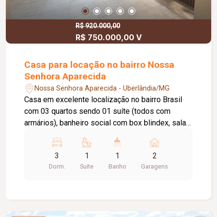
R$ 920.000,00
R$ 750.000,00 V
Casa para locação no bairro Nossa
Senhora Aparecida
Nossa Senhora Aparecida - Uberlândia/MG
Casa em excelente localização no bairro Brasil
com 03 quartos sendo 01 suíte (todos com
armários), banheiro social com box blindex, sala
de estar com painel em led, sala de jantar,
cozinha toda planejada com armários, área de
3
1
1
2
lazer com churrasqueira, armário sob pia e
Dorm.
Suite
Banho
Garagens
Coocktop, despensa, área de lavanderia, 02
vagas de garagem, portão eletrônico, câmera de
segurança, serpentina e cerca elétrica.