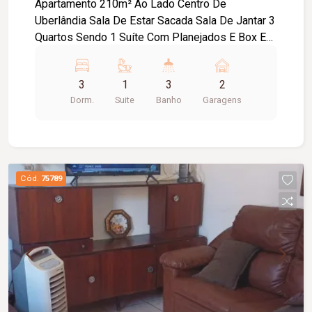
Apartamento 210m² Ao Lado Centro De
Uberlândia Sala De Estar Sacada Sala De Jantar 3
Quartos Sendo 1 Suíte Com Planejados E Box Em
Blindex Banheiro Social Com Planejados E Box
Em Blindex Cozinha Área De Serviço 2 Vagas De
3
1
3
2
Garagem Espaçosa
Dorm.
Suite
Banho
Garagens
Cód.
75789