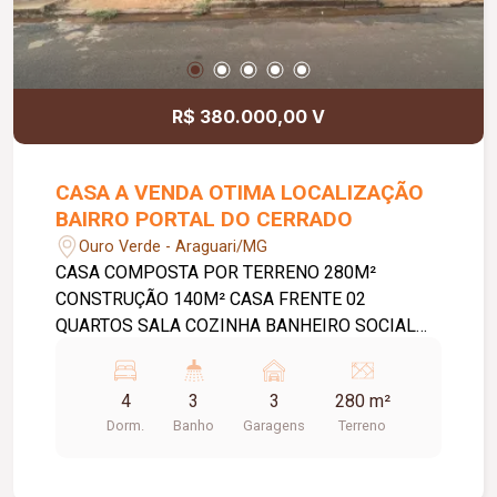
R$ 380.000,00 V
CASA A VENDA OTIMA LOCALIZAÇÃO
BAIRRO PORTAL DO CERRADO
Ouro Verde - Araguari/MG
CASA COMPOSTA POR TERRENO 280M²
CONSTRUÇÃO 140M² CASA FRENTE 02
QUARTOS SALA COZINHA BANHEIRO SOCIAL
QUARTO DESPEJO VARANDA BANHEIRO
EXTERNO. LAVANDERIA GARAGEM PARA 02
4
3
3
280 m²
CARROS CASA DO FUNDO VARANDA 2
Dorm.
Banho
Garagens
Terreno
QUARTOS BANHEIRO SALA COZINHA GARAGEM
01 CARRO.