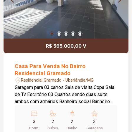
R$ 565.000,00 V
Casa Para Venda No Bairro
Residencial Gramado
Residencial Gramado - Uberlândia/MG
Garagem para 03 carros Sala de visita Copa Sala
de Tv Escritório 03 Quartos sendo duas suite
ambos com armários Banheiro social Banheiro
serviço Cozinha grande com armários Bancada
em Granito Mesa em Granito Área de serviço
3
2
2
3
grande Varanda com Churrasqueira Piscina Todas
Dorm.
Suítes
Banho
Garagens
as janelas são modelo Sasazaki Ótima