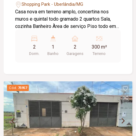
Shopping Park - Uberlândia/MG
Casa nova em terreno amplo, concertina nos
muros e quintal todo gramado 2 quartos Sala,
cozinha Banheiro Àrea de serviço Piso todo em
porcelanato e janelas em blindex
2
1
2
300 m²
Dorm.
Banho
Garagens
Terreno
Cód.
75957