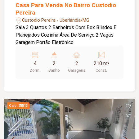
Casa Para Venda No Bairro Custodio
Pereira
Custodio Pereira - Uberlândia/MG
Sala 3 Quartos 2 Banheiros Com Box Blindex E
Planejados Cozinha Área De Serviço 2 Vagas
Garagem Portão Eletrônico
4
2
2
210 m²
Dorm.
Banho
Garagens
Const.
Cód.
75513