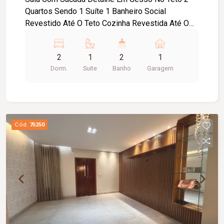
Quartos Sendo 1 Suíte 1 Banheiro Social
Revestido Até O Teto Cozinha Revestida Até O
Teto Garagem 1 Vaga Piso Em Porcelanato
2
1
2
1
Dorm.
Suite
Banho
Garagem
Cód.
75250