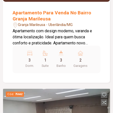
Apartamento Para Venda No Bairro
Granja Marileusa
Granja Marileusa - Uberlândia/MG
Apartamento com design moderno, varanda e
ótima localização. Ideal para quem busca
conforto e praticidade. Apartamento novo
localizado no Granja Marileusa. Decorado no
estilo industrial. São 03 quartos, sendo 01 suíte
3
1
3
2
com ar-condicionado; sala em 02 ambientes com
Dorm.
Suite
Banho
Garagens
ar-condicionado, varanda ampla e cozinha
integrada; área de serviço; móveis planejados em
todos os cômodos; Pintura customizada;
acabamento em gesso; cortinas e persianas;
Apartamento conta com um interruptores touch
Cód.
75662
screen e um sistema de iluminação inteligente
integrado a assistentes virtuais; 02 vagas
cobertas. Localizados, no bairro Granja Marileusa.