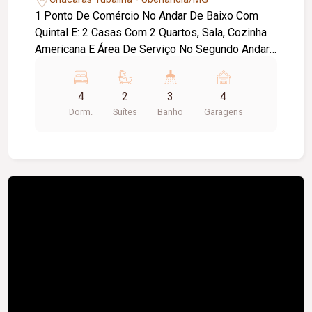
1 Ponto De Comércio No Andar De Baixo Com
Quintal E: 2 Casas Com 2 Quartos, Sala, Cozinha
Americana E Área De Serviço No Segundo Andar
1 Apartamento: Sala 4 Quartos Sendo 2 Suítes 1
Banheiro Social Copa Cozinha Área De Serviço
4
2
3
4
Garagem 4 Carros
Dorm.
Suítes
Banho
Garagens