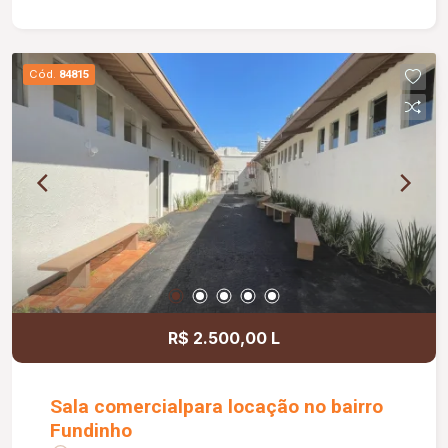
sala medindo 2,50 x 1,20 m; Portão basculante de
3,00 m; Preparação para água quente nos
banheiros e cozinha; Banheiros com box e ducha
Cód.
84815
higiênica; Paisagismo completo; Muros com
concertina e cerca elétrica, proporcionando mais
segurança.
R$ 2.500,00 L
Sala comercialpara locação no bairro
Fundinho