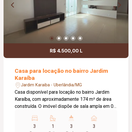
R$ 4.500,00 L
Casa para locação no bairro Jardim
Karaíba
Jardim Karaiba - Uberlândia/MG
Casa disponível para locação no bairro Jardim
Karaíba, com aproximadamente 174 m² de área
construída. O imóvel dispõe de sala ampla em 02
ambientes, 03 quartos, sendo 02 com armários e
01 suíte, banheiro social com armário, cozinha
3
1
3
3
americana planejada com armários, fogão