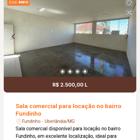
Cód.
84810
acessibilidade, controle de acesso facial, água
inclusa no condomínio, zelador e limpeza das
áreas comuns, copa, DML (Depósito de Material
de Limpeza), sistema de ronda, alarme, câmeras
de segurança e internet disponível. Como
diferencial, existe a possibilidade de ampliação
da área da sala, conforme a necessidade do
locatário. Entre em contato para mais
informações e agende uma visita.
R$ 2.500,00 L
Sala comercial para locação no bairro
Fundinho
Fundinho - Uberlândia/MG
Sala comercial disponível para locação no bairro
Fundinho, em excelente localização, ideal para