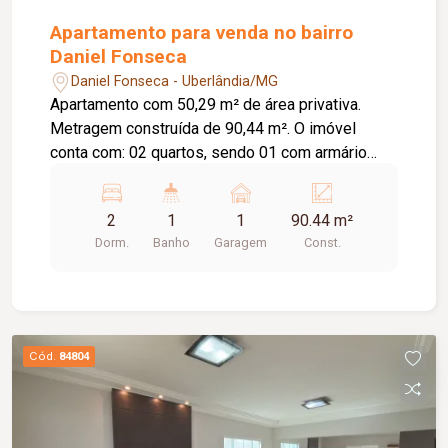
Apartamento para venda no bairro
Daniel Fonseca
Daniel Fonseca - Uberlândia/MG
Apartamento com 50,29 m² de área privativa.
Metragem construída de 90,44 m². O imóvel
conta com: 02 quartos, sendo 01 com armário
embutido e 01 com ar-condicionado; Sala em 02
ambientes; Banheiro social com armário e box em
2
1
1
90.44 m²
blindex; Cozinha com armário; Lavanderia; 01
Dorm.
Banho
Garagem
Const.
vaga de garagem coberta; O condomínio oferece:
Portões eletrônicos; Interfone; Cerca concertina;
Sistema de alarme; Elevador. Diferenciais:
Ambientes funcionais e bem distribuídos,
proporcionando conforto e praticidade para o dia
Cód.
84804
a dia.