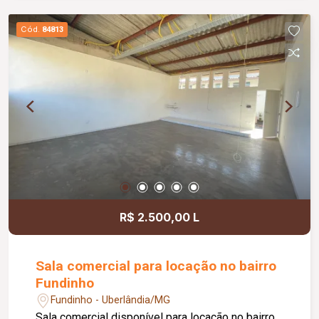
jardim e área de convivência compartilhada,
banheiros feminino e masculino com
Cód.
84813
acessibilidade, controle de acesso facial, água
inclusa no condomínio, zelador e limpeza das
áreas comuns, copa, DML (Depósito de Material
de Limpeza), sistema de ronda, alarme, câmeras
de segurança e internet disponível. Como
diferencial, existe a possibilidade de ampliação
da área da sala, conforme a necessidade do
locatário. Entre em contato para mais
informações e agende uma visita.
R$ 2.500,00 L
Sala comercial para locação no bairro
Fundinho
Fundinho - Uberlândia/MG
Sala comercial disponível para locação no bairro