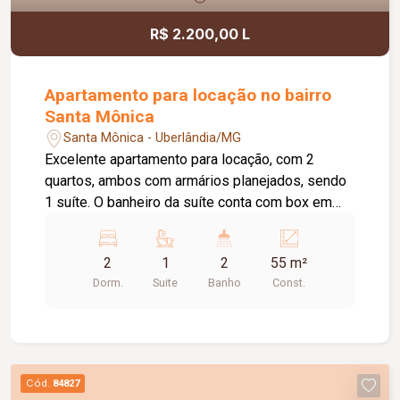
R$ 2.200,00 L
Apartamento para locação no bairro
Santa Mônica
Santa Mônica - Uberlândia/MG
Excelente apartamento para locação, com 2
quartos, ambos com armários planejados, sendo
1 suíte. O banheiro da suíte conta com box em
vidro e armário sob a pia. O imóvel possui sala
ampla e bem iluminada, sacada com
2
1
2
55 m²
churrasqueira, cozinha com armários planejados e
Dorm.
Suite
Banho
Const.
cooktop, área de serviço com armário e banheiro
social com box em vidro e armário sob a pia. O
condomínio oferece elevador e academia. O
apartamento dispõe ainda de 1 vaga de garagem
com capacidade para 2 carros. Um imóvel
Cód.
84827
confortável, funcional e pronto para morar.