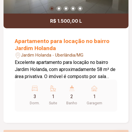
receber sua empresa.
R$ 1.500,00 L
Apartamento para locação no bairro
Jardim Holanda
Jardim Holanda - Uberlândia/MG
Excelente apartamento para locação no bairro
Jardim Holanda, com aproximadamente 58 m² de
área privativa. O imóvel é composto por sala
integrada à cozinha, que conta com armários
planejados e bancada, área de serviço, 03
3
1
2
1
quartos, sendo 02 com armários planejados e 01
Dorm.
Suite
Banho
Garagem
suíte. Possui ainda 01 banheiro social com box
em vidro e armário, hall com roupeiro e 01 vaga
de garagem com acesso pela rua lateral. Uma
excelente opção para quem busca conforto,