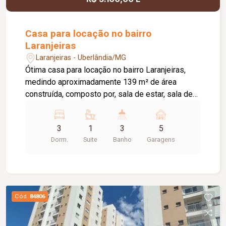
oferecer conforto, sofisticação e funcionalidade.
Casa para locação no bairro
Laranjeiras
Laranjeiras - Uberlândia/MG
Ótima casa para locação no bairro Laranjeiras,
medindo aproximadamente 139 m² de área
construída, composto por, sala de estar, sala de
jantar ampla com cozinha auxiliar, 03 quartos
sendo 01 suite, banheiro social, cozinha com
3
1
3
5
armários planejados cooktop e geladeira,
Dorm.
Suite
Banho
Garagens
despensa e área de serviço, banheiro externo,
varanda, pelo menos 05 vagas de garagem,
portão eletrônico, cerca concertina, e aquecedor
solar.
Cód.
84806