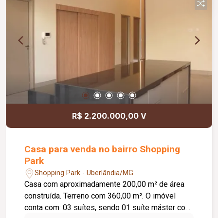
inclusa no condomínio, zelador e limpeza das
áreas comuns, copa, DML (Depósito de Material
de Limpeza), sistema de ronda, alarme, câmeras
de segurança e internet disponível. Como
diferencial, existe a possibilidade de ampliação
da área da sala, conforme a necessidade do
locatário. Entre em contato para mais
informações e agende uma visita.
R$ 2.200.000,00 V
Casa para venda no bairro Shopping
Park
Shopping Park - Uberlândia/MG
Casa com aproximadamente 200,00 m² de área
construída. Terreno com 360,00 m². O imóvel
conta com: 03 suítes, sendo 01 suíte máster com