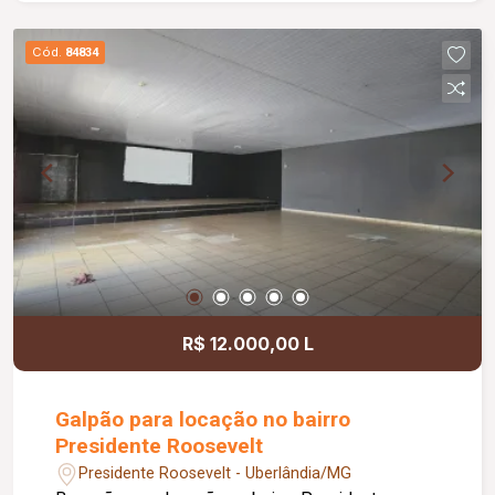
gourmet com churrasqueira, ideal para momentos
de lazer e confraternização. O apartamento
Cód.
84834
dispõe ainda de elevador e 02 vagas de
garagem.
R$ 12.000,00 L
Galpão para locação no bairro
Presidente Roosevelt
Presidente Roosevelt - Uberlândia/MG