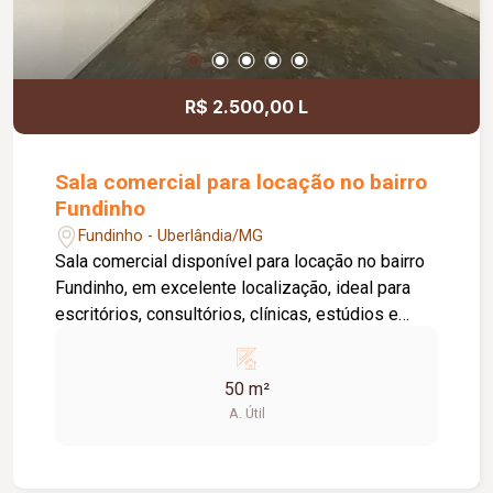
locatário. Entre em contato para mais
informações e agende uma visita.
R$ 2.500,00 L
Sala comercial para locação no bairro
Fundinho
Fundinho - Uberlândia/MG
Sala comercial disponível para locação no bairro
Fundinho, em excelente localização, ideal para
escritórios, consultórios, clínicas, estúdios e
profissionais liberais. O imóvel possui
aproximadamente 50 m², forro em gesso, copa,
50 m²
ponto de água, interfone e acesso por senha,
A. Útil
oferecendo praticidade e funcionalidade para o
dia a dia da sua empresa. O prédio comercial
conta com excelente infraestrutura, incluindo