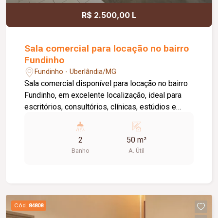
R$ 2.500,00 L
Sala comercial para locação no bairro
Fundinho
Fundinho - Uberlândia/MG
Sala comercial disponível para locação no bairro
Fundinho, em excelente localização, ideal para
escritórios, consultórios, clínicas, estúdios e
profissionais liberais. O imóvel possui
aproximadamente 50 m², forro em gesso, copa,
2
50 m²
ponto de água, interfone e acesso por senha,
Banho
A. Útil
oferecendo praticidade e funcionalidade para o
dia a dia da sua empresa. O prédio comercial
conta com excelente infraestrutura, incluindo
jardim e área de convivência compartilhada,
banheiros feminino e masculino com
Cód.
84808
acessibilidade, controle de acesso facial, água