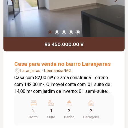
R$ 450.000,00 V
Casa para venda no bairro Laranjeiras
Laranjeiras - Uberlândia/MG
Casa com 82,00 m² de área construída. Terreno
com 142,00 m². O imóvel conta com: 01 suíte de
14,00 m² com jardim de inverno; 01 semi-suíte;
Sala e cozinha integradas com pé-direito de 4,00
m; Área gourmet; Diferenciais: Piso em
2
1
2
2
porcelanato Via Rosa Tipo A com rodapé
Dorm.
Suite
Banho
Garagens
embutido; Tubulação Amanco; Louças Deca; Gás
encanado; Esquadrias em alumínio preto; Porta da