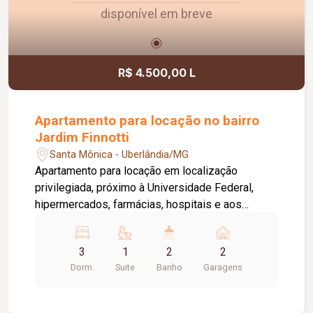
disponível em breve
R$ 4.500,00 L
Apartamento para locação no bairro
Jardim Finnotti
Santa Mônica - Uberlândia/MG
Apartamento para locação em localização
privilegiada, próximo à Universidade Federal,
hipermercados, farmácias, hospitais e aos
principais serviços da região. O imóvel conta com
03 quartos, sendo 01 suíte ampla com closet,
3
1
2
2
oferecendo conforto e praticidade para toda a
Dorm.
Suite
Banho
Garagens
família. Possui sala espaçosa com vista livre,
ambientes bem distribuídos e excelente
iluminação natural. Destaque para a varanda