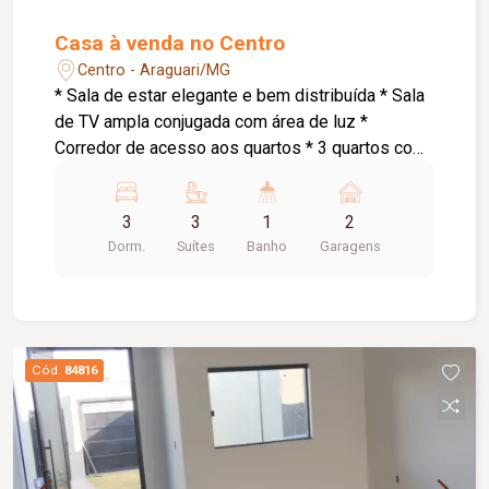
Casa à venda no Centro
Centro - Araguari/MG
* Sala de estar elegante e bem distribuída * Sala
de TV ampla conjugada com área de luz *
Corredor de acesso aos quartos * 3 quartos com
suíte, sendo: * Suíte master com armários
planejados e banheira de hidromassagem * 1
3
3
1
2
suíte com armários planejados * Cozinha
Dorm.
Suítes
Banho
Garagens
conjugada com área gourmet ampla *
Churrasqueira a carvão * Espaço externo com
piso * Área de serviço * Pequena despensa *
Banheiro social * Garagem para 2 carros
pequenos * Portão eletrônico * 2 interfones para
Cód.
84816
maior comodidade e acessibilidade * Energia
solar atendendo as 3 suítes, proporcionando
mais economia e eficiência energética