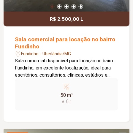
informações e agende uma visita.
R$ 2.500,00 L
Sala comercial para locação no bairro
Fundinho
Fundinho - Uberlândia/MG
Sala comercial disponível para locação no bairro
Fundinho, em excelente localização, ideal para
escritórios, consultórios, clínicas, estúdios e
profissionais liberais. O imóvel possui
aproximadamente 50 m², forro em gesso, copa,
50 m²
ponto de água, interfone e acesso por senha,
A. Útil
oferecendo praticidade e funcionalidade para o
dia a dia da sua empresa. O prédio comercial
conta com excelente infraestrutura, incluindo
jardim e área de convivência compartilhada,
banheiros feminino e masculino com