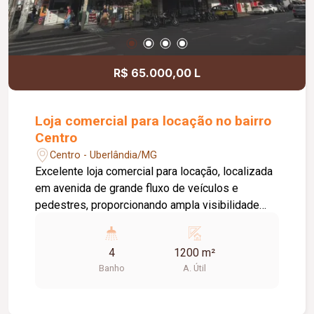
R$ 65.000,00 L
Loja comercial para locação no bairro
Centro
Centro - Uberlândia/MG
Excelente loja comercial para locação, localizada
em avenida de grande fluxo de veículos e
pedestres, proporcionando ampla visibilidade
para o seu negócio. O imóvel conta com
aproximadamente 1.200 m² de área, distribuídos
4
1200 m²
em um amplo espaço comercial, escritório, 04
Banho
A. Útil
banheiros, copa e depósito, oferecendo
praticidade e estrutura para diversos segmentos
comerciais.