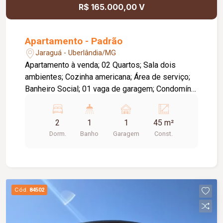
R$ 165.000,00 V
Apartamento - Padrão
Jaraguá - Uberlândia/MG
Apartamento à venda; 02 Quartos; Sala dois
ambientes; Cozinha americana; Área de serviço;
Banheiro Social; 01 vaga de garagem; Condomínio
com gás e água inclusos. Portaria 24 horas,
quadra, playground, salão de festas.
2
1
1
45 m²
Dorm.
Banho
Garagem
Const.
Cód.
84502