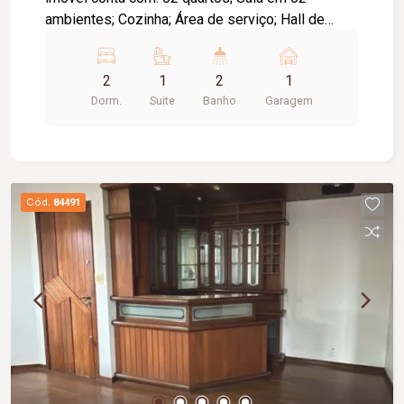
ambientes; Cozinha; Área de serviço; Hall de
circulação; Banheiro social; 01 vaga de garagem;
Diferenciais: Aceita pets; Localização
2
1
2
1
privilegiada, próxima a comércios e serviços da
Dorm.
Suite
Banho
Garagem
região.
Cód.
84491