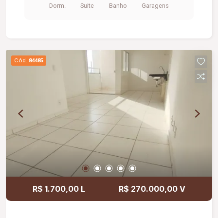
Dorm.
Suite
Banho
Garagens
ambos com box e armário, elevador privativo, 02
vagas de garagem gaveta, gás canalizado.
Cód.
84485
R$ 1.700,00 L
R$ 270.000,00 V