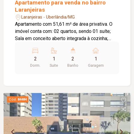
Apartamento para venda no bairro
Laranjeiras
Laranjeiras - Uberlândia/MG
Apartamento com 51,61 m² de área privativa. O
imóvel conta com: 02 quartos, sendo 01 suíte;
Sala em conceito aberto integrada à cozinha;
Varanda; Banheiro social; Lavanderia; 01 vaga de
garagem coberta; O condomínio conta com:
2
1
2
1
Portaria 24 horas; 02 elevadores; Portões
Dorm.
Suite
Banho
Garagem
eletrônicos; Interfone; Câmeras de segurança;
Sistema de alarme; Gás canalizado; Salão de
festas; Espaço gourmet com churrasqueira;
Playground; Diferenciais: Piso em porcelanato;
Bancadas em granito; Ambientes bem
Cód.
84484
distribuídos, proporcionando conforto e
praticidade. Informações complementares: Área
construída de 70,06 m².