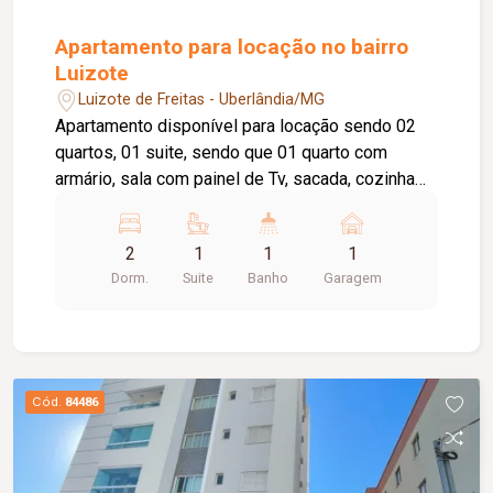
Apartamento para locação no bairro
Luizote
Luizote de Freitas - Uberlândia/MG
Apartamento disponível para locação sendo 02
quartos, 01 suite, sendo que 01 quarto com
armário, sala com painel de Tv, sacada, cozinha
com armário, área de serviço, banheiro social e
banheiro da suíte ambos com box e armário,
2
1
1
1
elevador privativo, 01 vaga de garagem, portaria
Dorm.
Suite
Banho
Garagem
24 horas, piscina, salão de festas com área
gourmet, academia.
Cód.
84486