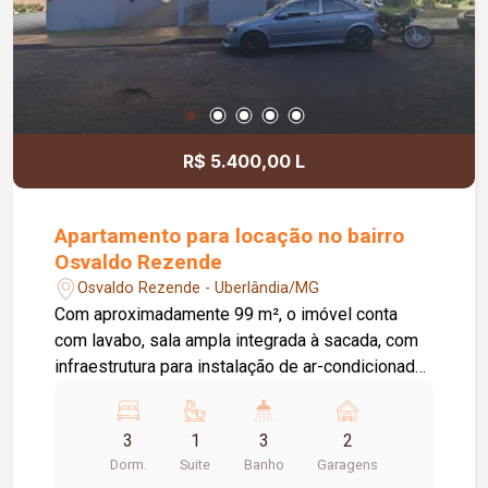
R$ 5.400,00 L
Apartamento para locação no bairro
Osvaldo Rezende
Osvaldo Rezende - Uberlândia/MG
Com aproximadamente 99 m², o imóvel conta
com lavabo, sala ampla integrada à sacada, com
infraestrutura para instalação de ar-condicionado,
cozinha completa com armários planejados,
sacada com cortina de vidro e uma linda vista
3
1
3
2
livre, além de área de serviço integrada ao
Dorm.
Suite
Banho
Garagens
espaço gourmet, equipado com armários e