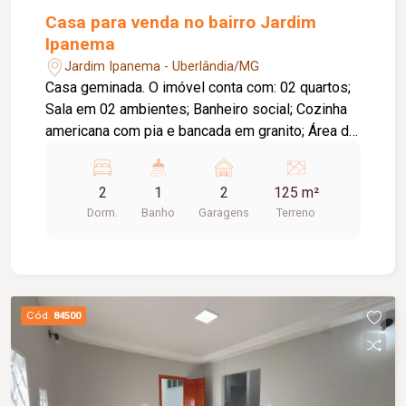
Casa para venda no bairro Jardim
Ipanema
Jardim Ipanema - Uberlândia/MG
Casa geminada. O imóvel conta com: 02 quartos;
Sala em 02 ambientes; Banheiro social; Cozinha
americana com pia e bancada em granito; Área de
serviço externa coberta; Quintal; 02 vagas de
garagem; Diferenciais: Portas e janelas em
2
1
2
125 m²
blindex; Piso em porcelanato; Localização
Dorm.
Banho
Garagens
Terreno
privilegiada, próxima a aeroporto, posto de
combustível, padaria, farmácia, escolas e
serviços da região.
Cód.
84500