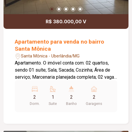
Ambientes amplos, planejados e com excelente
padrão de acabamento.
R$ 380.000,00 V
Apartamento para venda no bairro
Santa Mônica
Santa Mônica - Uberlândia/MG
Apartamento. O imóvel conta com: 02 quartos,
sendo 01 suíte; Sala; Sacada; Cozinha; Área de
serviço; Marcenaria planejada completa; 02 vagas
de garagem em fila; Sem elevador, escadas
Diferenciais: Localizado em avenida com canteiro
2
1
2
2
central; Próximo a churrascaria, supermercados,
Dorm.
Suite
Banho
Garagens
farmácias, casa de carnes e comércios da região;
Excelente opção para quem busca conforto,
praticidade e fácil acesso às principais vias da
cidade.