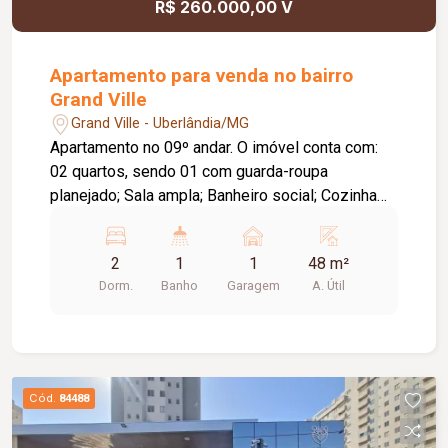
R$ 260.000,00 V
Apartamento para venda no bairro
Grand Ville
Grand Ville - Uberlândia/MG
Apartamento no 09º andar. O imóvel conta com:
02 quartos, sendo 01 com guarda-roupa
planejado; Sala ampla; Banheiro social; Cozinha
com armários planejados; Área de serviço; 01
vaga de garagem; O condomínio conta com:
2
1
1
48 m²
Elevador social e de serviço; Portaria 24 horas
Dorm.
Banho
Garagem
A. Útil
com monitoramento; Piscina adulto e infantil;
Academia; Salão de festas; Churrasqueiras;
Quadra de esportes; Sala de jogos; Área pet;
Bicicletário; Mini horta; Máquinas de venda
automática; Diferenciais: Vista panorâmica para
Cód.
84488
parque da região; Piso em porcelanato; Gás
encanado; Localização privilegiada, próxima a