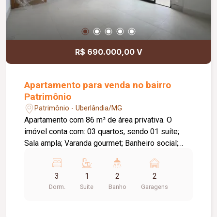
R$ 690.000,00 V
Apartamento para venda no bairro
Patrimônio
Patrimônio - Uberlândia/MG
Apartamento com 86 m² de área privativa. O
imóvel conta com: 03 quartos, sendo 01 suíte;
Sala ampla; Varanda gourmet; Banheiro social;
Cozinha; Área de serviço; 02 vagas de garagem;
O condomínio conta com: Academia equipada;
3
1
2
2
Salão de festas com varanda; Fire place;
Dorm.
Suite
Banho
Garagens
Playground; Pet place; 02 elevadores; Tomadas
para carregamento de veículos elétricos;
Diferenciais: Sol da manhã; Infraestrutura para