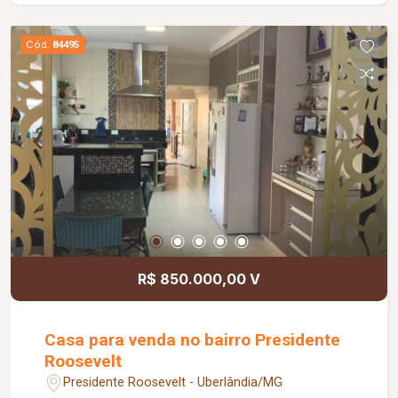
instalação de ar-condicionado em todos os
ambientes; Fechadura digital, proporcionando
Cód.
84495
mais segurança e praticidade; Acabamento de
alto padrão. Informações complementares:
Analisa permuta.
R$ 850.000,00 V
Casa para venda no bairro Presidente
Roosevelt
Presidente Roosevelt - Uberlândia/MG