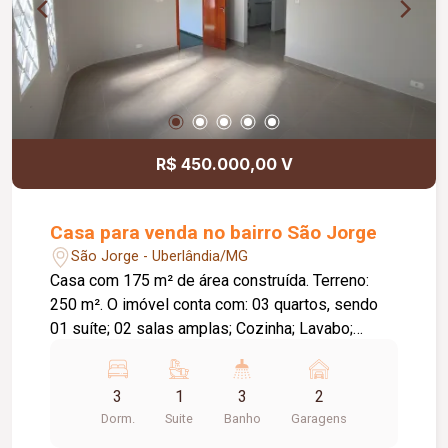
R$ 450.000,00 V
Casa para venda no bairro São Jorge
São Jorge - Uberlândia/MG
Casa com 175 m² de área construída. Terreno:
250 m². O imóvel conta com: 03 quartos, sendo
01 suíte; 02 salas amplas; Cozinha; Lavabo;
Despensa; Área de lazer com churrasqueira; 02
vagas de garagem; Diferenciais: Ambientes
3
1
3
2
amplos e bem distribuídos; Excelente
Dorm.
Suite
Banho
Garagens
localização, próxima a supermercado e