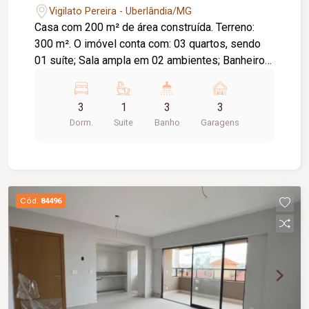
Vigilato Pereira - Uberlândia/MG
Casa com 200 m² de área construída. Terreno:
300 m². O imóvel conta com: 03 quartos, sendo
01 suíte; Sala ampla em 02 ambientes; Banheiro
social; Cozinha com bancada e armários; Área
gourmet com edícula; Espaço para escritório ou
3
1
3
3
despensa; Lavanderia; Banheiro externo; 03
Dorm.
Suite
Banho
Garagens
vagas de garagem; Diferenciais: Piso em
porcelanato; Ambientes amplos e bem
distribuídos, proporcionando conforto e
praticidade.
Cód.
84496