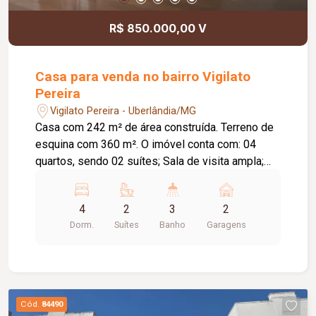
R$ 850.000,00 V
Casa para venda no bairro Vigilato
Pereira
Vigilato Pereira - Uberlândia/MG
Casa com 242 m² de área construída. Terreno de
esquina com 360 m². O imóvel conta com: 04
quartos, sendo 02 suítes; Sala de visita ampla;
Sala de TV integrada à sala de jantar; Banheiro
social; Cozinha mobiliada com armários; Varanda
4
2
3
2
com lavanderia; Despensa com armários; Espaço
Dorm.
Suítes
Banho
Garagens
externo para despejo; 02 vagas de garagem
cobertas; 03 vagas de garagem descobertas;
Diferenciais: Sistema de energia fotovoltaica
instalado; 04 câmeras de monitoramento; 02
caixas d`água com capacidade de 1.000 litros
Cód.
84490
cada; Terreno de esquina com excelente