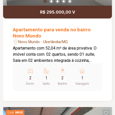
R$ 295.000,00 V
Apartamento para venda no bairro
Novo Mundo
Novo Mundo - Uberlândia/MG
Apartamento com 52,04 m² de área privativa. O
imóvel conta com: 02 quartos, sendo 01 suíte;
Sala em 02 ambientes integrada à cozinha;
Varanda com pia; Banheiro social; Lavanderia; 01
vaga de estacionamento descoberta; O
2
1
2
1
condomínio conta com: Portaria 24 horas; 02
Dorm.
Suite
Banho
Garagem
elevadores; Gás canalizado; Portões eletrônicos;
Interfone; Câmeras de segurança; Sistema de
alarme; Salão de festas; Playground; Piscina;
Diferenciais: Piso em porcelanato; Bancadas em
granito; Esquadrias em alumínio branco.
Cód.
84505