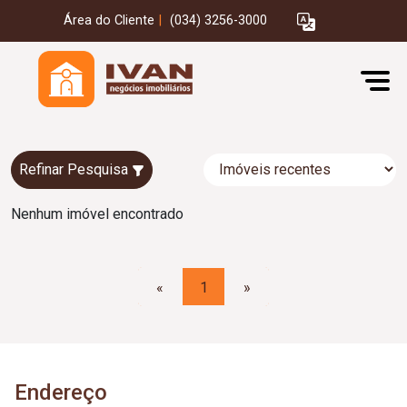
Área do Cliente
|
(034) 3256-3000
Refinar Pesquisa
Nenhum imóvel encontrado
«
1
»
Endereço