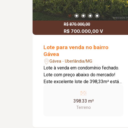
R$ 870.000,00
R$ 700.000,00 V
Lote para venda no bairro
Gávea
Gávea - Uberlândia/MG
Lote à venda em condomínio fechado.
Lote com preço abaixo do mercado!
Este excelente lote de 398,33m² está
pronto para a construção de sua casa
dos sonhos, em um dos melhores
398.33 m²
condomínios de Uberlândia. Localizado
Terreno
no bairro Gávea, o imóvel oferece
infraestrutura de alta qualidade e
segurança. O Condomínio proporciona