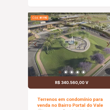
piscina; Espaço de jogos; Quiosque
gourmet; Espaço zen; Pet place;
Espaço delivery.
Cód.
81190
R$ 340.560,00 V
Terrenos em condomínio para
venda no Bairro Portal do Vale