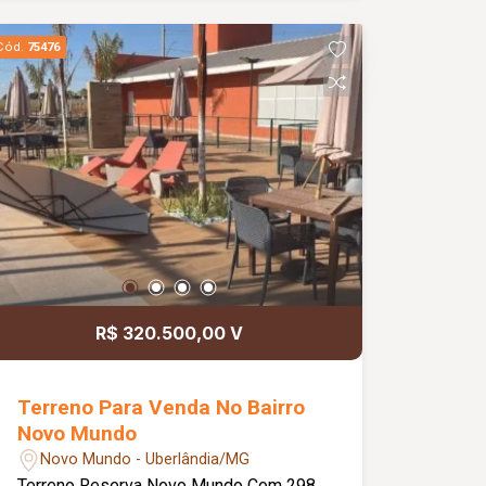
LOCKER PARA RECEBIMENTO E-
COMERCE E DELIVERY, SEGURANÇA E
Cód.
75476
MONITORAMENTO 24 HORAS
R$ 320.500,00 V
Terreno Para Venda No Bairro
Novo Mundo
Novo Mundo - Uberlândia/MG
Terreno Reserva Novo Mundo Com 298