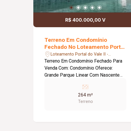
R$ 400.000,00 V
Terreno Em Condomínio
Fechado No Loteamento Portal
do Vale II
Loteamento Portal do Vale II -
Uberlândia/MG
Terreno Em Condomínio Fechado Para
Venda Com: Condomínio Oferece:
Grande Parque Linear Com Nascente
De Água E Imensa Área Verde
Paisagismo Inteligente Nas Áreas
264 m²
Comuns Iluminação Em Led Salão De
Terreno
Festa Academia Piscinas Infantil E
Adulto Áreas De Lazer Mobiliadas E
Decoradas Diversos Itens De Lazer
Com Acessodireto A Um Uma Das