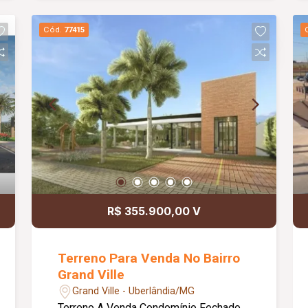
Recebimento E-Comerce E Delivery,
Segurança E Monitoramento 24 Horas
Cód.
77415
R$ 355.900,00 V
Terreno Para Venda No Bairro
Grand Ville
Grand Ville - Uberlândia/MG
Terreno A Venda Condomínio Fechado