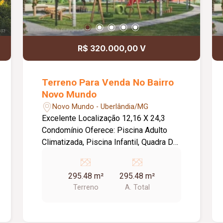
R$ 320.000,00 V
Terreno Para Venda No Bairro
Novo Mundo
Novo Mundo - Uberlândia/MG
Excelente Localização 12,16 X 24,3
Condomínio Oferece: Piscina Adulto
Climatizada, Piscina Infantil, Quadra De
Areia Multiuso, Campinho Grama De
Futebol, Academia, Sala De Jogos,
295.48 m²
295.48 m²
Brinquedoteca, Área Gourmet Em 2
Terreno
A. Total
Ambientes, Salão De Festas Com
Opções Variadas Conforme Sua
Necessidade, Locker Para