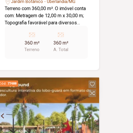
Jardim Botânico - Uberlandia/MG
Terreno com 360,00 m². O imóvel conta
com: Metragem de 12,00 m x 30,00 m;
Topografia favorável para diversos
projetos arquitetônicos; O condomínio
oferece: Área de lazer completa;
360 m²
360 m²
Diferenciais: Lote bem localizado em
Terreno
A. Total
condomínio fechado; Excelente opção
para construir a casa dos sonhos com
segurança, conforto e qualidade de
vida.
Cód.
77488