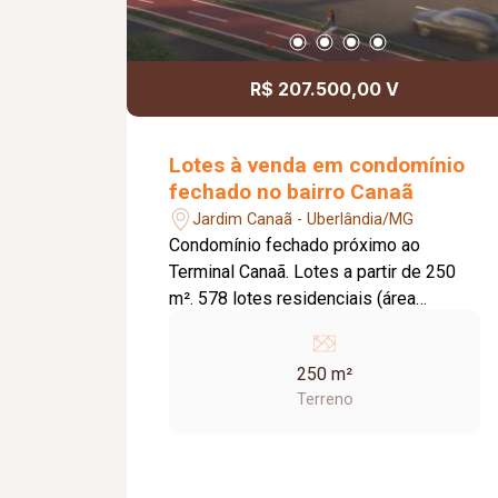
R$ 207.500,00 V
Lotes à venda em condomínio
fechado no bairro Canaã
Jardim Canaã - Uberlândia/MG
Condomínio fechado próximo ao
Terminal Canaã. Lotes a partir de 250
m². 578 lotes residenciais (área
interna). 124 lotes comerciais e
multifamiliares (área externa). Lazer
250 m²
completo com: Clube do Bosque;
Terreno
Academia equipada; Quadras de beach
tennis; Quadras poliesportivas; Espaço
kids; Playground; Piscinas adulto e
infantil; Deck molhado; Lounge da