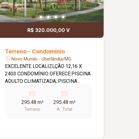
R$ 320.000,00 V
Terreno - Condomínio
Novo Mundo - Uberlândia/MG
EXCELENTE LOCALIZLÇÃO 12,16 X
2403 CONDOMÍNIO OFERECE:PISCINA
ADULTO CLIMATIZADA, PISCINA
INFANTIL, QUADRA DE AREIA
MULTIUSO, CAMPINHO GRAMA
295.48 m²
295.48 m²
FUTEBOL, ACADEMIA, SALA DE
Terreno
A. Total
JOGOS,BRINQUEDOTECA, ÁREA
GOURMET EM 2 AMBIENTES, SALÃO
DE FESTAS COM OPÇÕES VARIADAS
CONFORME SUA NECESSIDADE,