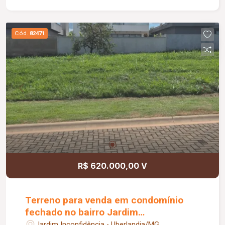
Portaria 24 horas; Controle de acesso por
reconhecimento facial e tag; Monitoramento por
câmeras; Cerca elétrica; Iluminação em LED;
Cód.
82471
Reaproveitamento de água da chuva.
R$ 620.000,00 V
Terreno para venda em condomínio
fechado no bairro Jardim
Inconfidência
Jardim Inconfidência - Uberlandia/MG