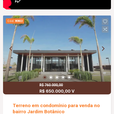
Cód.
80822
R$ 760.000,00
R$ 650.000,00 V
Terreno em condomínio para venda no
bairro Jardim Botânico