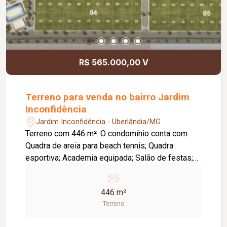
R$ 565.000,00 V
Terreno para venda no bairro Jardim
Inconfidência
Jardim Inconfidência - Uberlândia/MG
Terreno com 446 m². O condomínio conta com:
Quadra de areia para beach tennis; Quadra
esportiva; Academia equipada; Salão de festas;
Mini Mundo (espaço de recreação infantil); Pet
Place; Horta comunitária; Trilha florida com
446 m²
pergolado; Praça d`água; Áreas de convivência;
Terreno
Espaços inclusivos; Projeto com foco em
sustentabilidade; Segurança e infraestrutura: