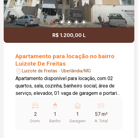
R$ 1.200,00 L
Apartamento para locação no bairro
Luizote De Freitas
Luizote de Freitas - Uberlândia/MG
Apartamento disponível para locação, com 02
quartos, sala, cozinha, banheiro social, área de
serviço, elevador, 01 vaga de garagem e portaria
24 horas. O condomínio oferece academia,
piscina e salão de festas, proporcionando mais
2
1
1
57 m²
conforto e lazer para os moradores. A taxa de
Dorm.
Banho
Garagem
A. Total
condomínio está inclusa no valor do aluguel.