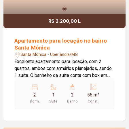
R$ 2.200,00 L
Apartamento para locação no bairro
Santa Mônica
Santa Mônica - Uberlândia/MG
Excelente apartamento para locação, com 2
quartos, ambos com armários planejados, sendo
1 suíte. O banheiro da suíte conta com box em
vidro e armário sob a pia. O imóvel possui sala
ampla e bem iluminada, sacada com
2
1
2
55 m²
churrasqueira, cozinha com armários planejados e
Dorm.
Suite
Banho
Const.
cooktop, área de serviço com armário e banheiro
social com box em vidro e armário sob a pia. O
condomínio oferece elevador e academia. O
apartamento dispõe ainda de 1 vaga de garagem