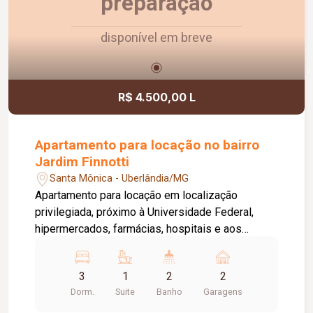
preparação
disponível em breve
R$ 4.500,00 L
Apartamento para locação no bairro
Jardim Finnotti
Santa Mônica - Uberlândia/MG
Apartamento para locação em localização
privilegiada, próximo à Universidade Federal,
hipermercados, farmácias, hospitais e aos
principais serviços da região. O imóvel conta com
03 quartos, sendo 01 suíte ampla com closet,
3
1
2
2
oferecendo conforto e praticidade para toda a
Dorm.
Suite
Banho
Garagens
família. Possui sala espaçosa com vista livre,
ambientes bem distribuídos e excelente