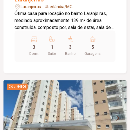
Laranjeiras - Uberlândia/MG
Ótima casa para locação no bairro Laranjeiras,
medindo aproximadamente 139 m² de área
construída, composto por, sala de estar, sala de
jantar ampla com cozinha auxiliar, 03 quartos
sendo 01 suite, banheiro social, cozinha com
3
1
3
5
armários planejados cooktop e geladeira,
Dorm.
Suite
Banho
Garagens
despensa e área de serviço, banheiro externo,
varanda, pelo menos 05 vagas de garagem,
portão eletrônico, cerca concertina, e aquecedor
solar.
Cód.
84806