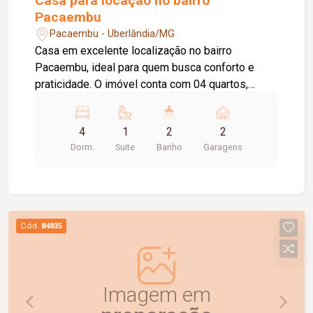
Casa para locação no bairro
Pacaembu
Pacaembu - Uberlândia/MG
Casa em excelente localização no bairro
Pacaembu, ideal para quem busca conforto e
praticidade. O imóvel conta com 04 quartos,
sendo 01 suíte, banheiro social, sala de estar
aconchegante, cozinha ampla e funcional, além de
4
1
2
2
área de lavanderia com entrada independente,
Dorm.
Suite
Banho
Garagens
proporcionando mais comodidade no dia a dia.
Possui amplo quintal, perfeito para momentos de
lazer ou futuras ampliações, e 02 vagas de
garagem cobertas, oferecendo segurança e
praticidade para toda a família.
Cód.
84835
Imagem em