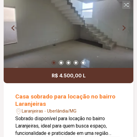
banheiro social com chuveiro e espelho, cozinha
integrada à área de serviço equipada com
cooktop, botijão de gás e máquina de lavar, piso
em porcelanato, pintura nova e aproximadamente
50 m² de área privativa.
R$ 4.500,00 L
Casa sobrado para locação no bairro
Laranjeiras
Laranjeiras - Uberlândia/MG
Sobrado disponível para locação no bairro
Laranjeiras, ideal para quem busca espaço,
funcionalidade e praticidade em uma região