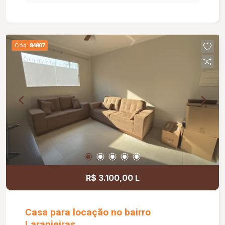
dia a dia da sua empresa. O prédio comercial
conta com excelente infraestrutura, incluindo
jardim e área de convivência compartilhada,
banheiros feminino e masculino com
Cód.
84807
acessibilidade, controle de acesso facial, água
inclusa no condomínio, zelador e limpeza das
áreas comuns, copa, DML (Depósito de Material
de Limpeza), sistema de ronda, alarme, câmeras
de segurança e internet disponível. Como
diferencial, existe a possibilidade de ampliação
da área da sala, conforme a necessidade do
locatário. Entre em contato para mais
informações e agende uma visita.
R$ 3.100,00 L
Casa para locação no bairro
Laranjeiras