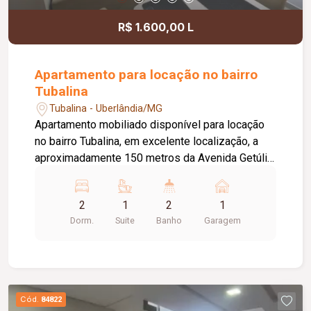
R$ 1.600,00 L
Apartamento para locação no bairro
Tubalina
Tubalina - Uberlândia/MG
Apartamento mobiliado disponível para locação
no bairro Tubalina, em excelente localização, a
aproximadamente 150 metros da Avenida Getúlio
Vargas. O imóvel conta com portão e porteiro
eletrônicos, fechadura eletrônica, 01 vaga de
2
1
2
1
estacionamento com excelente posicionamento
Dorm.
Suite
Banho
Garagem
e sol da manhã, sala em 02 ambientes mobiliada
com sofá reclinável de 02 lugares, mesa de jantar
em vidro com 04 cadeiras, rack e TV, hall de
circulação para 02 quartos, sendo 01 com cama
de solteiro e 01 suíte com cama de casal. Possui
Cód.
84822
banheiro da suíte com box, chuveiro e espelho,