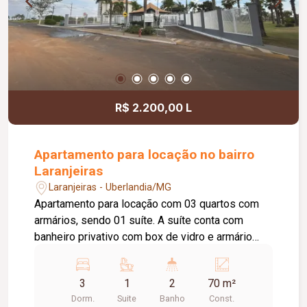
R$ 2.200,00 L
Apartamento para locação no bairro
Laranjeiras
Laranjeiras - Uberlandia/MG
Apartamento para locação com 03 quartos com
armários, sendo 01 suíte. A suíte conta com
banheiro privativo com box de vidro e armário
sob a pia. Sala ampla com painel, dividida em 02
ambientes, e sacada. Cozinha com armários e
3
1
2
70 m²
cooktop, além de área de serviço. O imóvel
Dorm.
Suite
Banho
Const.
possui ainda 01 banheiro social com box de vidro