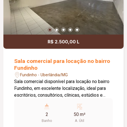
diferencial, existe a possibilidade de ampliação
da área da sala, conforme a necessidade do
locatário. Entre em contato para mais
informações e agende uma visita.
R$ 2.500,00 L
Sala comercial para locação no bairro
Fundinho
Fundinho - Uberlândia/MG
Sala comercial disponível para locação no bairro
Fundinho, em excelente localização, ideal para
escritórios, consultórios, clínicas, estúdios e
profissionais liberais. O imóvel possui
aproximadamente 50 m², forro em gesso, copa,
2
50 m²
ponto de água, interfone e acesso por senha,
Banho
A. Útil
oferecendo praticidade e funcionalidade para o