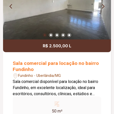
de Limpeza), sistema de ronda, alarme, câmeras
de segurança e internet disponível. Como
diferencial, existe a possibilidade de ampliação
da área da sala, conforme a necessidade do
locatário. Entre em contato para mais
informações e agende uma visita.
R$ 2.500,00 L
Sala comercial para locação no bairro
Fundinho
Fundinho - Uberlândia/MG
Sala comercial disponível para locação no bairro
Fundinho, em excelente localização, ideal para
escritórios, consultórios, clínicas, estúdios e
profissionais liberais. O imóvel possui
aproximadamente 50 m², forro em gesso, copa,
50 m²
ponto de água, interfone e acesso por senha,