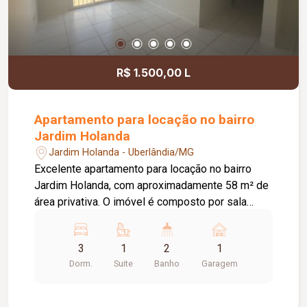
imóvel versátil, bem localizado e pronto para
receber sua empresa.
R$ 1.500,00 L
Apartamento para locação no bairro
Jardim Holanda
Jardim Holanda - Uberlândia/MG
Excelente apartamento para locação no bairro
Jardim Holanda, com aproximadamente 58 m² de
área privativa. O imóvel é composto por sala
integrada à cozinha, que conta com armários
planejados e bancada, área de serviço, 03
3
1
2
1
quartos, sendo 02 com armários planejados e 01
Dorm.
Suite
Banho
Garagem
suíte. Possui ainda 01 banheiro social com box
em vidro e armário, hall com roupeiro e 01 vaga
de garagem com acesso pela rua lateral. Uma