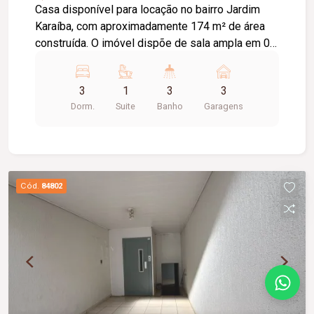
Casa disponível para locação no bairro Jardim
Karaíba, com aproximadamente 174 m² de área
construída. O imóvel dispõe de sala ampla em 02
ambientes, 03 quartos, sendo 02 com armários e
01 suíte, banheiro social com armário, cozinha
3
1
3
3
americana planejada com armários, fogão
Dorm.
Suite
Banho
Garagens
cooktop novo e forno, área de serviço e edícula
com área gourmet, além de 01 quarto de apoio.
Conta ainda com varanda gourmet equipada com
churrasqueira, 03 vagas de garagem, interfone,
portão eletrônico e excelente distribuição dos
Cód.
84802
ambientes, proporcionando conforto e
praticidade.