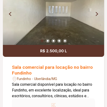
áreas comuns, copa, DML (Depósito de Material
de Limpeza), sistema de ronda, alarme, câmeras
de segurança e internet disponível. Como
diferencial, existe a possibilidade de ampliação
da área da sala, conforme a necessidade do
locatário. Entre em contato para mais
informações e agende uma visita.
R$ 2.500,00 L
Sala comercial para locação no bairro
Fundinho
Fundinho - Uberlândia/MG
Sala comercial disponível para locação no bairro
Fundinho, em excelente localização, ideal para
escritórios, consultórios, clínicas, estúdios e
profissionais liberais. O imóvel possui