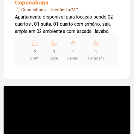
Copacabana
Copacabana - Uberlândia/MG
Apartamento disponível para locação sendo 02
quartos , 01 suite, 01 quarto com armário, sala
ampla em 02 ambientes com sacada , lavabo,
cozinha com armário, área de serviço, banheiro
social com box e armário, elevador privativo, 01
2
1
1
1
vaga de garagem, portaria 24 horas,
Dorm.
Suite
Banho
Garagem
brinquedoteca, salão de festas.