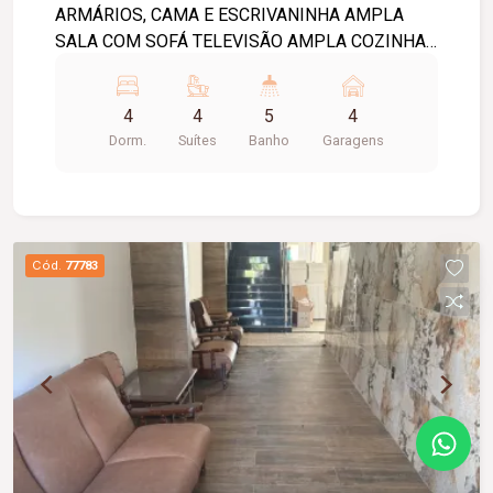
ARMÁRIOS, CAMA E ESCRIVANINHA AMPLA
SALA COM SOFÁ TELEVISÃO AMPLA COZINHA
COM 2 PIAS E ARMÁRIOS, GELADEIRA, MESA E
UTENSÍLIOS LAVABO LAVANDERIA COM
4
4
5
4
TANQUE GARAGEM PARA 4 VEICULOS PORTAO
Dorm.
Suítes
Banho
Garagens
ELETRONICO
Cód.
77783