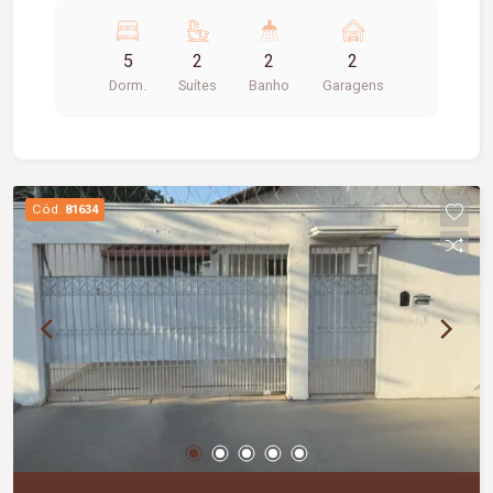
edicula Cozinha Quarto Cozinha Churrasqueira
Lavanderia. Garagem 02 carros
5
2
2
2
Dorm.
Suítes
Banho
Garagens
Cód.
81634