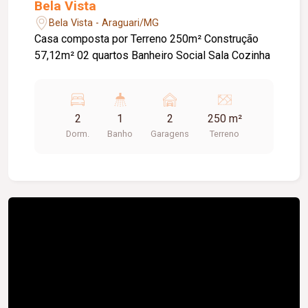
Bela Vista
Bela Vista - Araguari/MG
Casa composta por Terreno 250m² Construção
57,12m² 02 quartos Banheiro Social Sala Cozinha
2
1
2
250 m²
Dorm.
Banho
Garagens
Terreno