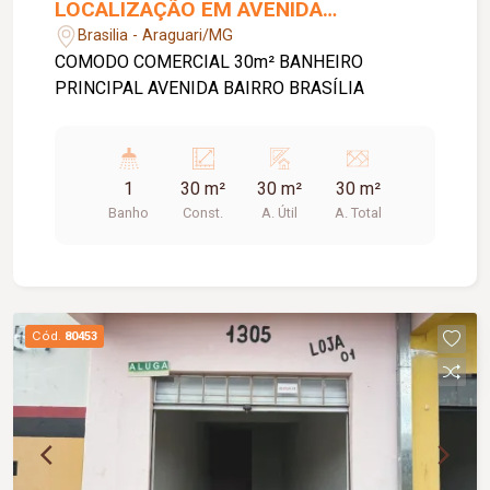
LOCALIZAÇÃO EM AVENIDA
PRINCIPAL.
Brasilia - Araguari/MG
COMODO COMERCIAL 30m² BANHEIRO
PRINCIPAL AVENIDA BAIRRO BRASÍLIA
1
30 m²
30 m²
30 m²
Banho
Const.
A. Útil
A. Total
Cód.
80453