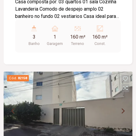
Casa composta por: 03 quartos 01 sala Cozinha
Lavanderia Comodo de despejo amplo 02
banheiro no fundo 02 vestiarios Casa ideal para
comercio.
3
1
160 m²
160 m²
Banho
Garagem
Terreno
Const.
Cód.
82158