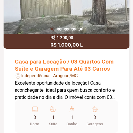
R$ 1.200,00
R$ 1.000,00 L
Casa para Locação / 03 Quartos Com
Suíte e Garagem Para Até 03 Carros
Independência - Araguari/MG
Excelente oportunidade de locação! Casa
aconchegante, ideal para quem busca conforto e
praticidade no dia a dia. O imóvel conta com 03
quartos, sendo 01 suíte, sala espaçosa, varanda
arejada, cozinha externa e banheiro externo. Além
3
1
1
3
disso, possui garagem com capacidade para 2 ou
Dorm.
Suite
Banho
Garagens
3 veículos, oferecendo mais comodidade para
toda a família. Um imóvel perfeito para quem