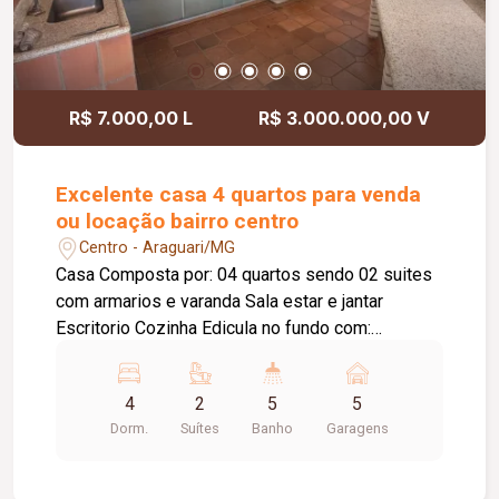
R$ 7.000,00 L
R$ 3.000.000,00 V
Excelente casa 4 quartos para venda
ou locação bairro centro
Centro - Araguari/MG
Casa Composta por: 04 quartos sendo 02 suites
com armarios e varanda Sala estar e jantar
Escritorio Cozinha Edicula no fundo com:
Lavanderia Deposito Banheiro Quarto andar
superior Area de lazer: Piscina Sala para
4
2
5
5
academia Ofuro Sauna Ducha Cozinha Gourmet
Dorm.
Suítes
Banho
Garagens
com fogão a lenha Garagem para 05 veículos