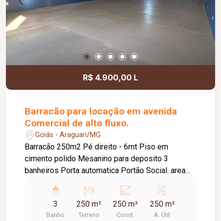
R$ 4.900,00 L
Barracão para locação em avenida
Comercial de alto fluxo.
Goiás - Araguari/MG
Barracão 250m2 Pé direito - 6mt Piso em
cimento polido Mesanino para deposito 3
banheiros Porta automatica Portão Social. area
externa ao fundo
3
250 m²
250 m²
250 m²
Banho
Terreno
Const.
A. Útil