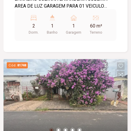
AREA DE LUZ GARAGEM PARA 01 VEICULO
PORTAO ELETRONICO AGUA INCLUSA.
2
1
1
60 m²
Dorm.
Banho
Garagem
Terreno
Cód.
81748