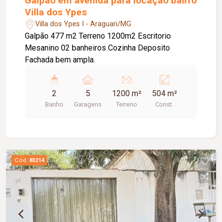
Galpão em avenida para locação bairro
Villa dos Ypes
Villa dos Ypes I - Araguari/MG
Galpão 477 m2 Terreno 1200m2 Escritorio
Mesanino 02 banheiros Cozinha Deposito
Fachada bem ampla.
2
5
1200 m²
504 m²
Banho
Garagens
Terreno
Const.
Cód.
83214