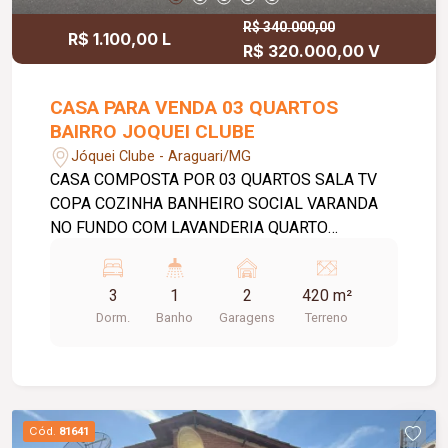
R$ 340.000,00
R$ 1.100,00 L
R$ 320.000,00 V
CASA PARA VENDA 03 QUARTOS
BAIRRO JOQUEI CLUBE
Jóquei Clube - Araguari/MG
CASA COMPOSTA POR 03 QUARTOS SALA TV
COPA COZINHA BANHEIRO SOCIAL VARANDA
NO FUNDO COM LAVANDERIA QUARTO
EXTERNO DE DESPEJO QUARTO ESCRITORIO
NA FRENTE GARAGEM PARA 02 VEICULOS
3
1
2
420 m²
Dorm.
Banho
Garagens
Terreno
Cód.
81641