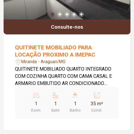
Consulte-nos
QUITINETE MOBILIADO PARA
LOCAÇÃO PROXIMO A IMEPAC
Miranda - Araguari/MG
QUITINETE MOBILIADO QUARTO INTEGRADO
COM COZINHA QUARTO COM CAMA CASAL E
ARMARIO EMBUTIDO AR CONDICIONADO
BANHEIRO BOX BLINDEX COZINHA COM
ARMARIOS, GELADEIRA E FOGAO. AREA DE
1
1
1
35 m²
LAVANDERIA COMUNITARIA GARAGEM
Dorm.
Suite
Banho
Const.
OPCIONAL.