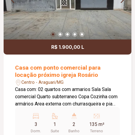
R$ 1.900,00 L
Casa com ponto comercial para
locação próximo igreja Rosário
Centro - Araguari/MG
Casa com: 02 quartos com armarios Sala Sala
comercial Quarto subterraneo Copa Cozinha com
armários Area externa com churrasqueira e pia
Lavanderia coberta
3
1
2
135 m²
Dorm.
Suite
Banho
Terreno