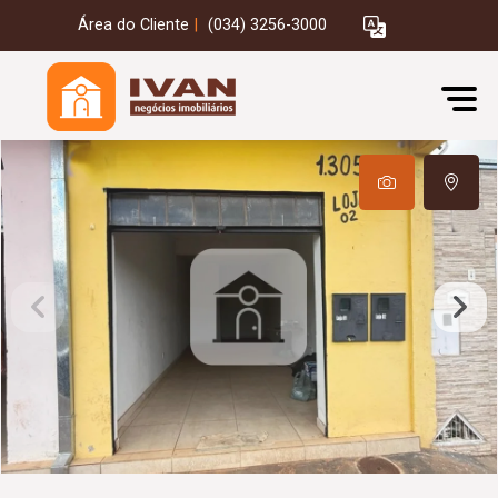
Área do Cliente
|
(034) 3256-3000