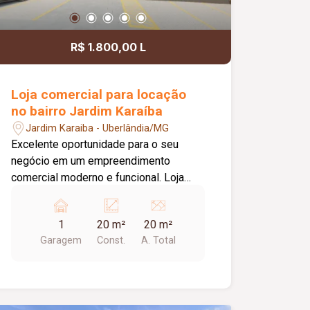
agradável para clientes e
colaboradores. Um espaço estratégico,
confortável e preparado para
R$ 1.800,00 L
impulsionar o crescimento do seu
negócio.
Loja comercial para locação
no bairro Jardim Karaíba
Jardim Karaiba - Uberlândia/MG
Excelente oportunidade para o seu
negócio em um empreendimento
comercial moderno e funcional. Loja
com aproximadamente 20,00 m², ideal
para diversos segmentos que buscam
1
20 m²
20 m²
um espaço prático, bem estruturado e
Garagem
Const.
A. Total
pronto para receber clientes. O
empreendimento oferece uma
completa infraestrutura compartilhada,
contando com banheiros e vestiários,