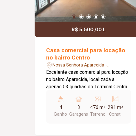
localização estratégica e de grande
destaque comercial.
R$ 5.500,00 L
Casa comercial para locação
no bairro Centro
Nossa Senhora Aparecida -
Uberlândia/MG
Excelente casa comercial para locação
no bairro Aparecida, localizada a
apenas 03 quadras do Terminal Central,
em uma região estratégica, com fácil
acesso e grande fluxo de pessoas. O
4
3
476 m²
291 m²
imóvel conta com 03 vagas de
Banho
Garagens
Terreno
Const.
estacionamento recuado, energia
bifásica, ampla recepção climatizada
com ar-condicionado e possibilidade