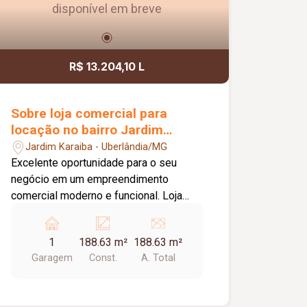
disponível em breve
R$ 13.204,10 L
Sobre loja comercial para
locação no bairro Jardim
Karaíba
Jardim Karaiba - Uberlândia/MG
Excelente oportunidade para o seu
negócio em um empreendimento
comercial moderno e funcional. Loja
com aproximadamente 20,00 m², ideal
para diversos segmentos que buscam
1
188.63 m²
188.63 m²
um espaço prático, bem estruturado e
Garagem
Const.
A. Total
pronto para receber clientes. O
empreendimento oferece uma
completa infraestrutura compartilhada,