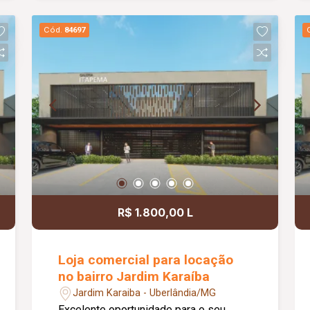
contando com banheiros e vestiários,
copa/cozinha de apoio, pequeno
Cód.
84697
depósito e medição individual de
energia elétrica e água, proporcionando
mais comodidade e autonomia para as
operações do dia a dia. Conta ainda
com estacionamento rotativo para
aproximadamente 05 veículos e 05
motocicletas, área ajardinada e uma
excelente vista, criando um ambiente
agradável para clientes e
colaboradores. Um espaço estratégico,
confortável e preparado para
R$ 1.800,00 L
impulsionar o crescimento do seu
negócio.
Loja comercial para locação
no bairro Jardim Karaíba
Jardim Karaiba - Uberlândia/MG
Excelente oportunidade para o seu