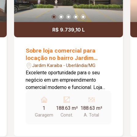
R$ 9.739,10 L
Sobre loja comercial para
locação no bairro Jardim
Karaíba
Jardim Karaiba - Uberlândia/MG
Excelente oportunidade para o seu
negócio em um empreendimento
comercial moderno e funcional. Loja
com aproximadamente 20,00 m², ideal
para diversos segmentos que buscam
1
188.63 m²
188.63 m²
um espaço prático, bem estruturado e
Garagem
Const.
A. Total
pronto para receber clientes. O
empreendimento oferece uma
completa infraestrutura compartilhada,