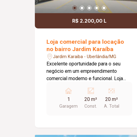
agradável para clientes e
colaboradores. Um espaço estratégico,
confortável e preparado para
R$ 2.200,00 L
impulsionar o crescimento do seu
negócio.
Loja comercial para locação
no bairro Jardim Karaíba
Jardim Karaiba - Uberlândia/MG
Excelente oportunidade para o seu
negócio em um empreendimento
comercial moderno e funcional. Loja
com aproximadamente 20,00 m², ideal
para diversos segmentos que buscam
1
20 m²
20 m²
um espaço prático, bem estruturado e
Garagem
Const.
A. Total
pronto para receber clientes. O
empreendimento oferece uma
completa infraestrutura compartilhada,
contando com banheiros e vestiários,