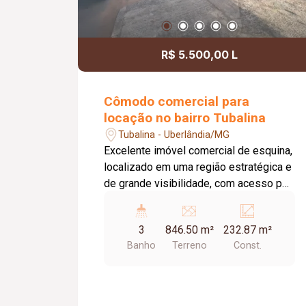
R$ 5.500,00 L
Cômodo comercial para
locação no bairro Tubalina
Tubalina - Uberlândia/MG
Excelente imóvel comercial de esquina,
localizado em uma região estratégica e
de grande visibilidade, com acesso por
02 ruas, facilitando a entrada e saída de
clientes, fornecedores e veículos. O
3
846.50 m²
232.87 m²
imóvel conta com um amplo salão de
Banho
Terreno
Const.
aproximadamente 80 m², com frente
para a rua e 02 portas de aço,
oferecendo excelente exposição para
diversos tipos de negócios. Dispõe