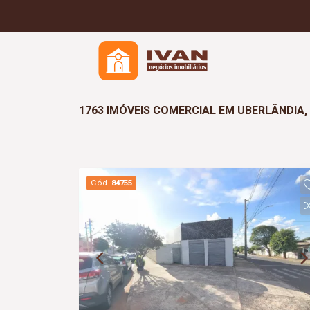
1763 IMÓVEIS COMERCIAL EM UBERLÂNDIA
Cód.
84755