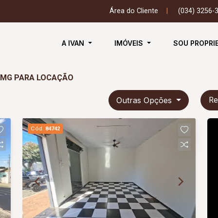
Área do Cliente
|
(034) 3256-
A IVAN
IMÓVEIS
SOU PROPRI
, MG PARA LOCAÇÃO
Outras Opções
Re
Cód.
84742