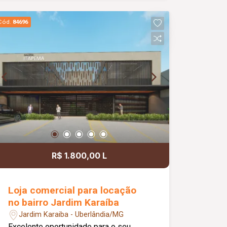
contando com banheiros e vestiários,
copa/cozinha de apoio, pequeno
Cód.
84696
depósito e medição individual de
energia elétrica e água, proporcionando
mais comodidade e autonomia para as
operações do dia a dia. Conta ainda
com estacionamento rotativo para
aproximadamente 05 veículos e 05
motocicletas, área ajardinada e uma
excelente vista, criando um ambiente
agradável para clientes e
colaboradores. Um espaço estratégico,
confortável e preparado para
R$ 1.800,00 L
impulsionar o crescimento do seu
negócio.
Loja comercial para locação
no bairro Jardim Karaíba
Jardim Karaiba - Uberlândia/MG
Excelente oportunidade para o seu