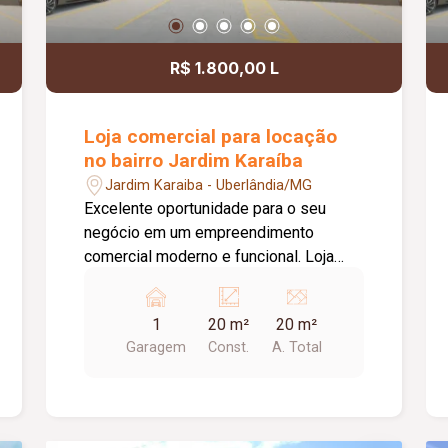
agradável para clientes e
colaboradores. Um espaço estratégico,
confortável e preparado para
R$ 1.800,00 L
impulsionar o crescimento do seu
negócio.
Loja comercial para locação
no bairro Jardim Karaíba
Jardim Karaiba - Uberlândia/MG
Excelente oportunidade para o seu
negócio em um empreendimento
comercial moderno e funcional. Loja
com aproximadamente 20,00 m², ideal
para diversos segmentos que buscam
1
20 m²
20 m²
um espaço prático, bem estruturado e
Garagem
Const.
A. Total
pronto para receber clientes. O
empreendimento oferece uma
completa infraestrutura compartilhada,
contando com banheiros e vestiários,