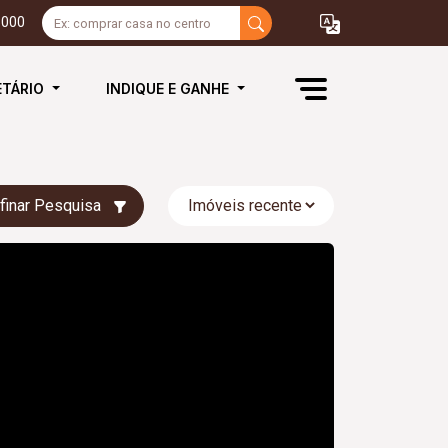
3000
ETÁRIO
INDIQUE E GANHE
finar Pesquisa