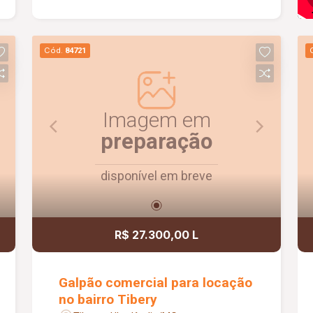
Blindex já instalada, oferecendo mais
segurança, excelente visibilidade e uma
apresentação moderna para o seu
Cód.
84721
empreendimento. O espaço também
dispõe de copa e banheiro, garantindo
praticidade para o dia a dia da
operação. Entre em contato para mais
Imagem em
informações e agende uma visita.
preparação
disponível em breve
R$ 27.300,00 L
Galpão comercial para locação
no bairro Tibery