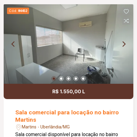
ar-condicionado e lavatório privativo. Todos os
ambientes são climatizados, garantindo um
Cód.
84452
ambiente agradável para profissionais e
pacientes. Possui taxa de condomínio. Valores
de IPTU e DMAE inclusos no valor da locação.
R$ 1.550,00 L
Sala comercial para locação no bairro
Martins
Martins - Uberlândia/MG
Sala comercial disponível para locação no bairro