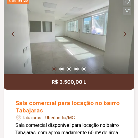
Cód.
84120
ainda com lavatórios nas salas, oferecendo mais
funcionalidade e comodidade para profissionais
e pacientes. Possui taxa de condomínio. Valores
de IPTU e DMAE deverão ser consultados.
R$ 3.500,00 L
Sala comercial para locação no bairro
Tabajaras
Tabajaras - Uberlandia/MG
Sala comercial disponível para locação no bairro
Tabajaras, com aproximadamente 60 m² de área.