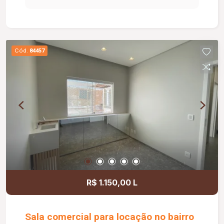
conforto. A sala possui aproximadamente 14 m²,
está situada no pavimento superior e conta com
ar-condicionado e lavatório privativo. Todos os
ambientes são climatizados, garantindo um
Cód.
84457
ambiente agradável para profissionais e
pacientes. Possui taxa de condomínio. Valores
de IPTU e DMAE inclusos no valor da locação.
R$ 1.150,00 L
Sala comercial para locação no bairro