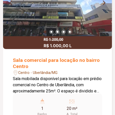
R$ 1.200,00
R$ 1.000,00 L
Sala comercial para locação no bairro
Centro
Centro - Uberlândia/MG
Sala mobiliada disponível para locação em prédio
comercial no Centro de Uberlândia, com
aproximadamente 25m². O espaço é dividido em
dois ambientes, proporcionando melhor
organização para atendimento ou escritório, além
1
20 m²
de contar banheiro privativo. Imóvel ideal para
Banho
A. Total