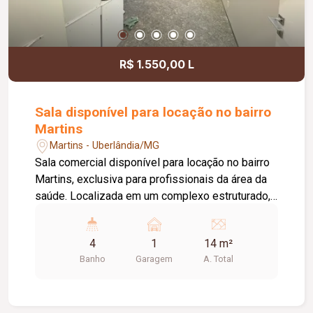
R$ 1.550,00 L
Sala disponível para locação no bairro
Martins
Martins - Uberlândia/MG
Sala comercial disponível para locação no bairro
Martins, exclusiva para profissionais da área da
saúde. Localizada em um complexo estruturado,
o espaço oferece duas recepções com
recepcionista para atendimento e direcionamento
4
1
14 m²
dos pacientes, além de acessibilidade,
Banho
Garagem
A. Total
proporcionando praticidade, organização e
conforto. A sala possui aproximadamente 14 m²,
está situada no pavimento superior e conta com