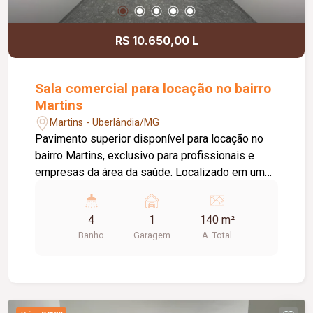
R$ 10.650,00 L
Sala comercial para locação no bairro
Martins
Martins - Uberlândia/MG
Pavimento superior disponível para locação no
bairro Martins, exclusivo para profissionais e
empresas da área da saúde. Localizado em um
complexo estruturado, o espaço oferece duas
recepções com recepcionista para atendimento e
4
1
140 m²
direcionamento dos pacientes, além de
Banho
Garagem
A. Total
acessibilidade, proporcionando praticidade,
organização e conforto. O pavimento possui
aproximadamente 140 m² de área, distribuídos
em 7 salas, todas climatizadas e preparadas para
atendimentos na área da saúde. O ambiente conta