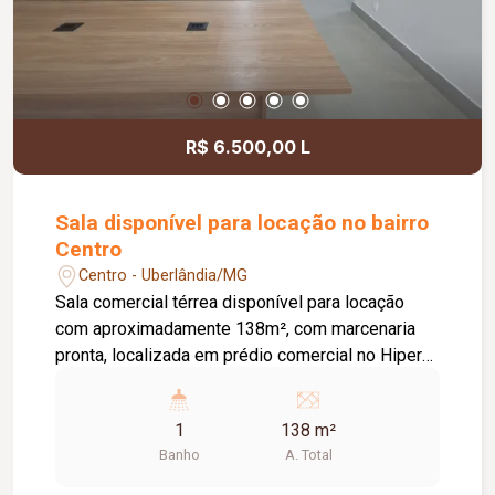
R$ 6.500,00 L
Sala disponível para locação no bairro
Centro
Centro - Uberlândia/MG
Sala comercial térrea disponível para locação
com aproximadamente 138m², com marcenaria
pronta, localizada em prédio comercial no Hiper
Centro de Uberlândia. O edifício conta com hall de
entrada, elevador, sistema de câmeras de
1
138 m²
segurança e projeto de incêndio em todo o
Banho
A. Total
prédio. A sala dispõe de copa com armários,
banheiro privativo e ponto para ar-condicionado,