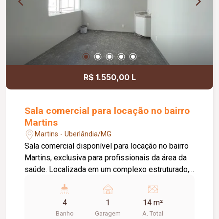
R$ 1.550,00 L
Sala comercial para locação no bairro
Martins
Martins - Uberlândia/MG
Sala comercial disponível para locação no bairro
Martins, exclusiva para profissionais da área da
saúde. Localizada em um complexo estruturado,
o espaço oferece duas recepções com
recepcionista para atendimento e direcionamento
4
1
14 m²
dos pacientes, além de acessibilidade,
Banho
Garagem
A. Total
proporcionando praticidade, organização e