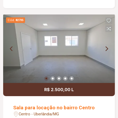
sala de reunião. O prédio ainda oferece lavabo
com duas cubas e dois banheiros com
acessibilidade, sendo um masculino e um
Cód.
82735
feminino. Possui também acesso externo para
manutenção de ar-condicionado e demais
equipamentos, garantindo praticidade e
funcionalidade para o dia a dia empresarial.
R$ 2.500,00 L
Sala para locação no bairro Centro
Centro - Uberlândia/MG