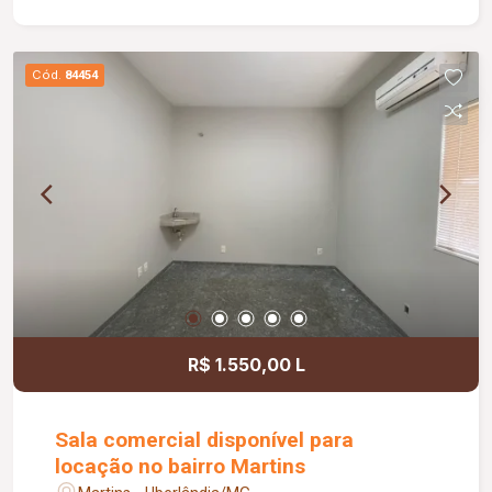
está situada no pavimento superior e conta com
ar-condicionado e lavatório privativo. Todos os
ambientes são climatizados, garantindo um
Cód.
84454
ambiente agradável para profissionais e
pacientes. Possui taxa de condomínio. Valores
de IPTU e DMAE inclusos no valor da locação.
R$ 1.550,00 L
Sala comercial disponível para
locação no bairro Martins