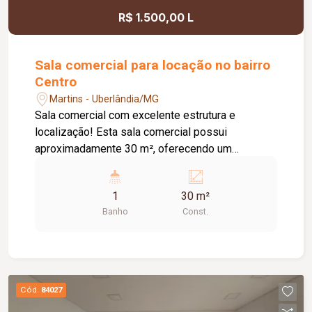
R$ 1.500,00 L
Sala comercial para locação no bairro
Centro
Martins - Uberlândia/MG
Sala comercial com excelente estrutura e
localização! Esta sala comercial possui
aproximadamente 30 m², oferecendo um
ambiente confortável e funcional para o seu
negócio. O espaço conta com ar-condicionado,
1
30 m²
garantindo maior conforto. O imóvel dispõe de
Banho
Const.
recepção, copa, banheiro privativo e 01 vaga de
garagem, proporcionando praticidade para o dia a
dia. O edifício ainda conta com elevador,
facilitando o acesso de clientes e colaboradores.
Uma excelente opção para consultórios,
Cód.
84027
escritórios e diversos tipos de atividades