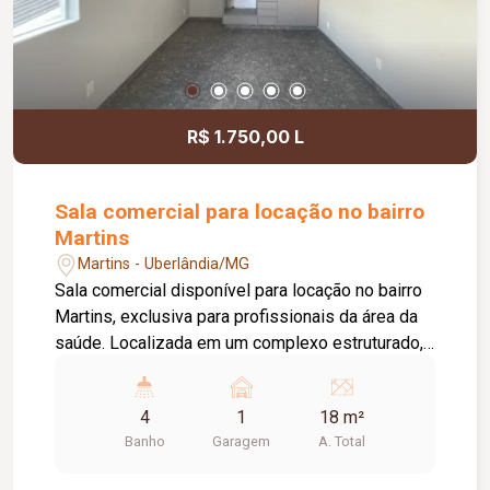
R$ 1.750,00 L
Sala comercial para locação no bairro
Martins
Martins - Uberlândia/MG
Sala comercial disponível para locação no bairro
Martins, exclusiva para profissionais da área da
saúde. Localizada em um complexo estruturado,
o espaço oferece duas recepções com
recepcionista para atendimento e direcionamento
4
1
18 m²
dos pacientes, além de acessibilidade,
Banho
Garagem
A. Total
proporcionando praticidade, organização e
conforto. A sala possui aproximadamente 18m²,