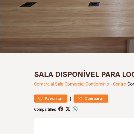
SALA DISPONÍVEL PARA L
Comercial
Sala Comercial Condomínio
-
Centro
Com
|
Favoritar
Comparar
Compartilhe: