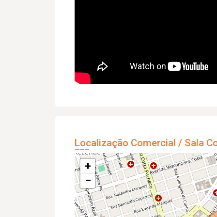
Localização Comercial / Sala C
+
−