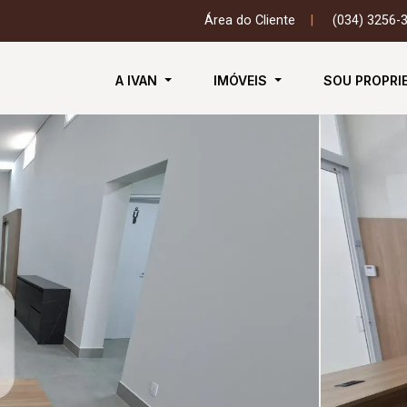
Área do Cliente
|
(034) 3256-
A IVAN
IMÓVEIS
SOU PROPRI