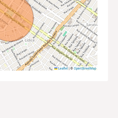
Leaflet
|
©
OpenStreetMap