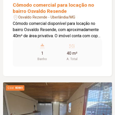
Cômodo comercial para locação no
bairro Osvaldo Resende
Osvaldo Rezende - Uberlândia/MG
Cômodo comercial disponível para locação no
bairro Osvaldo Resende, com aproximadamente
40m² de área privativa. O imóvel conta com copa,
banheiro social e portão manual, oferecendo
praticidade para diversas atividades comerciais.
1
40 m²
Local ideal para lanchonetes, autopeças,
Banho
A. Total
depósitos, pequenos comércios e prestadores
de serviços que buscam um espaço funcional e
bem localizado para desenvolver suas
atividades.
Cód.
83841