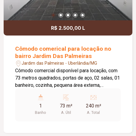
R$ 2.500,00 L
Cômodo comerical para locação no
bairro Jardim Das Palmeiras
Jardim das Palmeiras - Uberlândia/MG
Cômodo comercial disponível para locação, com
73 metros quadrados, portas de aço, 02 salas, 01
banheiro, cozinha, pequena área externa,
localizada em uma das principais avenidas do
bairro.
1
73 m²
240 m²
Banho
A. Útil
A. Total