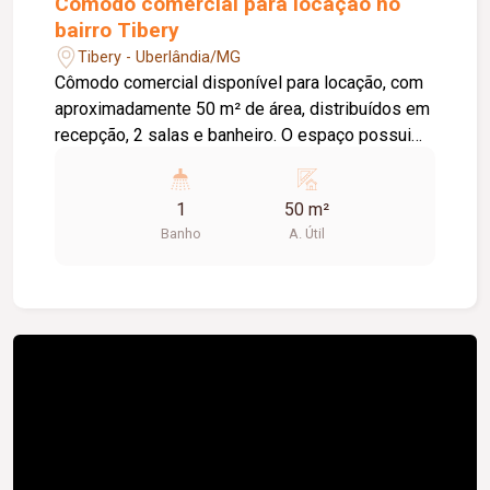
Cômodo comercial para locação no
bairro Tibery
Tibery - Uberlândia/MG
Cômodo comercial disponível para locação, com
aproximadamente 50 m² de área, distribuídos em
recepção, 2 salas e banheiro. O espaço possui
uma ótima distribuição dos ambientes, sendo
ideal para salão de beleza ou outras atividades
1
50 m²
comerciais. Excelente oportunidade para instalar
Banho
A. Útil
o seu negócio. Agende uma visita e conheça o
imóvel!