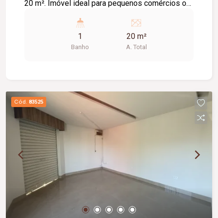
20 m². Imóvel ideal para pequenos comércios ou
escritórios, contando com porta de aço para
maior segurança, banheiro social e copa de apoio.
1
20 m²
Excelente oportunidade para quem busca
Banho
A. Total
praticidade
Cód.
83525