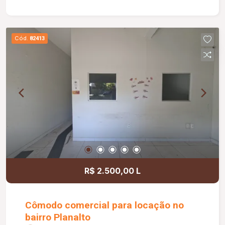
Cód.
82413
R$ 2.500,00 L
Cômodo comercial para locação no
bairro Planalto