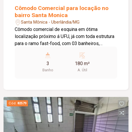
Cômodo Comercial para locação no
bairro Santa Monica
Santa Mônica - Uberlândia/MG
Cômodo comercial de esquina em ótima
localização próximo á UFU, já com toda estrutura
para o ramo fast-food, com 03 banheiros,
cozinha, recepção, churrasqueira, ar condicionado.
3
180 m²
Banho
A. Útil
Cód.
82579