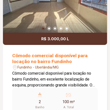
R$ 3.000,00 L
Cômodo comercial disponível para
locação no bairro Fundinho
Fundinho - Uberlândia/MG
Cômodo comercial disponível para locação no
bairro Fundinho, em excelente localização de
esquina, proporcionando grande visibilidade. O
imóvel possui aproximadamente 100 m², conta
com uma porta de aço e 02 banheiros, coifa já
2
100 m²
instalada. O espaço oferece amplo potencial para
Banho
A. Total
adequações, melhorias e personalizações,