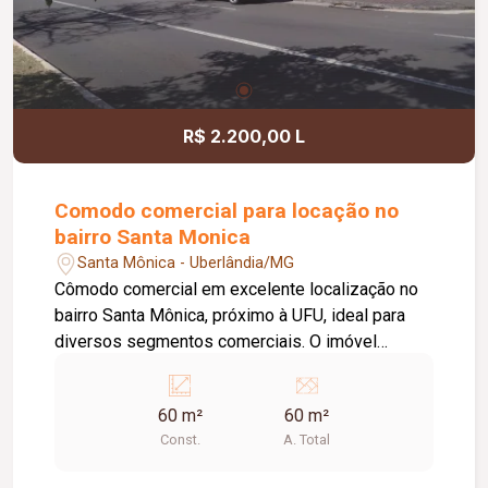
R$ 2.200,00 L
Comodo comercial para locação no
bairro Santa Monica
Santa Mônica - Uberlândia/MG
Cômodo comercial em excelente localização no
bairro Santa Mônica, próximo à UFU, ideal para
diversos segmentos comerciais. O imóvel
possui aproximadamente 60m² de área,
oferecendo um espaço versátil para instalação
60 m²
60 m²
de escritórios, lojas, consultórios ou prestação
Const.
A. Total
de serviços. Conta com porta de aço,
proporcionando mais segurança ao