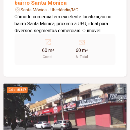
bairro Santa Monica
Santa Mônica - Uberlândia/MG
Cômodo comercial em excelente localização no
bairro Santa Mônica, próximo à UFU, ideal para
diversos segmentos comerciais. O imóvel
possui aproximadamente 60m² de área,
oferecendo um espaço versátil para instalação
60 m²
60 m²
de escritórios, lojas, consultórios ou prestação
Const.
A. Total
de serviços. Conta com porta de aço,
proporcionando mais segurança ao
estabelecimento, além de possuir Habite-se
Comercial, garantindo regularidade para o
funcionamento da atividade. Ótima oportunidade
Cód.
83827
para seu negócio.