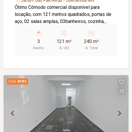
Jardim das Palmeiras - Uberlândia/MG
Ótimo Cômodo comercial disponível para
locação, com 121 metros quadrados, portas de
aço, 02 salas amplas, 03banheiros, cozinha,
jardim de inverno pequena area externa,
localizada em uma das principais avenidas do
3
121 m²
240 m²
bairro.
Banho
A. Útil
A. Total
Cód.
83752