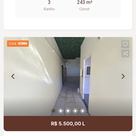
3
243 m²
Banho
Const.
Cód.
82886
R$ 5.500,00 L