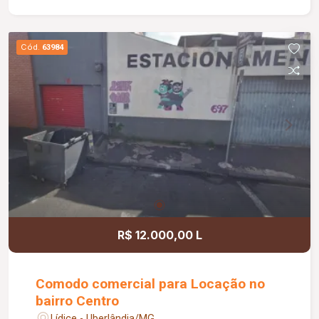
Cód.
63984
R$ 12.000,00 L
Comodo comercial para Locação no
bairro Centro
Lídice - Uberlândia/MG