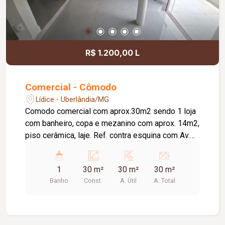
R$ 1.200,00 L
Comercial - Cômodo
Lídice - Uberlândia/MG
Comodo comercial com aprox.30m2 sendo 1 loja
com banheiro, copa e mezanino com aprox. 14m2,
piso cerâmica, laje. Ref. contra esquina com Av.
Rio Branco.
1
30 m²
30 m²
30 m²
Banho
Const.
A. Útil
A. Total