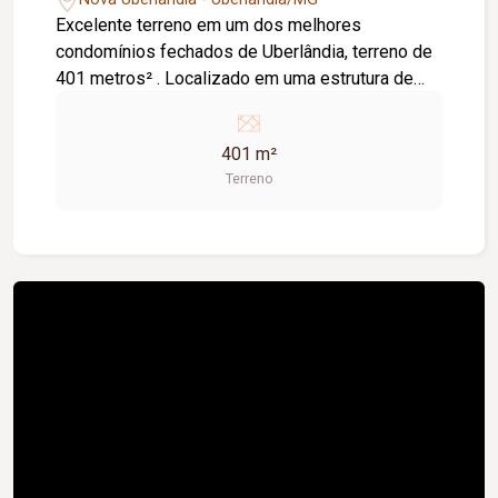
Excelente terreno em um dos melhores
condomínios fechados de Uberlândia, terreno de
401 metros² . Localizado em uma estrutura de
condomínio completo; Condomínio completo
com: Piscina aquecida esportiva, Salão de jogos,
401 m²
Quadra squash, Academia completa, Pista de
Terreno
caminhada, Futebol Society, Parque infantil,
Quadra poliesportiva, Brinquedoteca, Quadra de
tênis e paredão, Quadra de peteca/badminton,