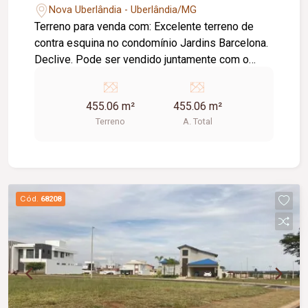
Nova Uberlândia - Uberlândia/MG
Terreno para venda com: Excelente terreno de
contra esquina no condomínio Jardins Barcelona.
Declive. Pode ser vendido juntamente com o
terreno ao lado medido 567,66 m² totalizando
uma área de 1022,06 m². Condomínio possui
455.06 m²
455.06 m²
ampla reserva ambiental, quadra de beach tenis,
Terreno
A. Total
futebol society, poliesportiva, peteca, academia
recém-inaugurada, bosque com árvores
frutíferas.
Cód.
68208