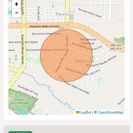
+
−
Leaflet
|
©
OpenStreetMap