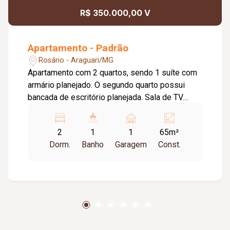
R$ 350.000,00 V
Apartamento - Padrão
Rosário - Araguari/MG
Apartamento com 2 quartos, sendo 1 suíte com
armário planejado. O segundo quarto possui
bancada de escritório planejada. Sala de TV
integrada à sala de jantar, com painel planejado
para televisão. Cozinha com armários
2
1
1
65m²
planejados, integrada à área de serviço. O
Dorm.
Banho
Garagem
Const.
imóvel conta ainda com ar-condicionado e 1
vaga de garagem coberta. O condomínio oferece
portaria, quadra poliesportiva, salão de festas e
parquinho infantil ao ar livre.