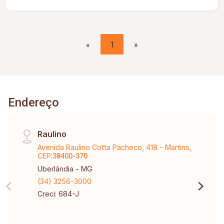
sendo 02 Suítes - Todos quartos e cozinha com
armários planejados - Toda Climatizada, quartos
com ar condicionado e ventilador de teto - Ampla
área Gourmet climatizada (ar condicionado),
«
1
»
Ofurô, Churrasqueira e vista de todos os lados,
para toda a cidade Móveis apenas ilustrativos, o
aluguel é sem os móveis.
Endereço
Raulino
Avenida Raulino Cotta Pacheco, 418 - Martins,
CEP:
38400-370
Uberlândia - MG
(34) 3256-3000
Creci: 684-J