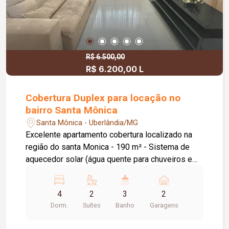
R$ 6.500,00
R$ 6.200,00 L
Cobertura Duplex para locação no
bairro Santa Mônica
Santa Mônica - Uberlândia/MG
Excelente apartamento cobertura localizado na
região do santa Monica - 190 m² - Sistema de
aquecedor solar (água quente para chuveiros e
Ofurô) - 02 vagas de garagem, duplas (não
presas), sendo uma coberta. Cabem até 03 carros
4
2
3
2
- Condomínio (incluso água e gás), Sem portaria
Dorm.
Suítes
Banho
Garagens
24 horas - Terceiro e Quarto andar, Com elevador.
(Elevador chega direto na cobertura) - 04 quartos,