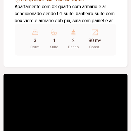
Apartamento com 03 quarto com armário e ar
condicionado sendo 01 suíte, banheiro suíte com
box vidro e armário sob pia, sala com painel e ar
condicionado, lavabo, sacada, cozinha com
armário e cooktop, área de serviço, 01 banheiro
3
1
2
80 m²
social com box vidro e armário sob pia, elevador,
Dorm.
Suite
Banho
Const.
02 vaga de garagem, portaria 24 horas, piscina,
salão de festa, academia, playground