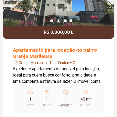
R$ 3.800,00 L
Apartamento para locação no bairro
Granja Marileusa
Granja Marileusa - Uberlândia/MG
Excelente apartamento disponível para locação,
ideal para quem busca conforto, praticidade e
uma completa estrutura de lazer. O imóvel conta
com 01 quarto com armário, 01 banheiro social
com box em vidro e armário, cozinha equipada
1
1
1
40 m²
com armário, fogão cooktop e sugar, além de sala
Dorm.
Banho
Garagem
A. Total
com sacada, proporcionando um ambiente
agradável e bem iluminado. Dispõe ainda de 01