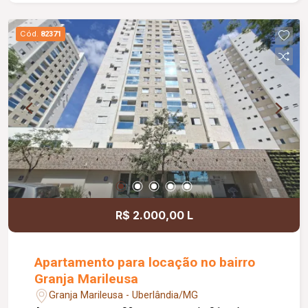
locação, agende já sua visita e entre em contato
para mais informações!! Cond Aprox. 637,00 /
Cód.
82371
Tem taxa de mudança aprox.159,25 entrada e
saída.
R$ 2.000,00 L
Apartamento para locação no bairro
Granja Marileusa
Granja Marileusa - Uberlândia/MG