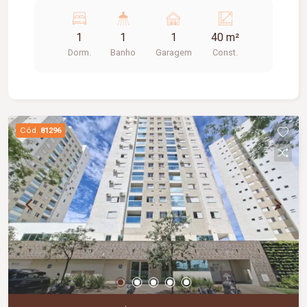
24 horas, piscina, salão de festa, academia,
playground.
1
1
1
40 m²
Dorm.
Banho
Garagem
Const.
Cód.
81296