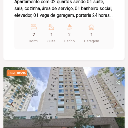
Apartamento com 02 quartos sendo 01 suíte,
sala, cozinha, área de serviço, 01 banheiro social,
elevador, 01 vaga de garagem, portaria 24 horas,
piscina, playground, salão de festa, academia.
Cond Aprox. 637,00 / Tem taxa de mudança
2
1
2
1
aprox.159,25 (entrada e saída).
Dorm.
Suite
Banho
Garagem
Cód.
81596