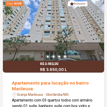
região com escolas , shopping Vila Viseu ,
Cód.
81478
Exclusivo
farmácia , supermercado e vários outros
comércios locais. Não perca esta oportunidade
de locação, agende já sua visita e entre em
contato para mais informações!
R$ 3.950,00
R$ 3.650,00 L
Apartamento para locação no bairro
Marileusa
Granja Marileusa - Uberlândia/MG
Apartamento com 03 quartos todos com armário
sendo 01 suíte, banheiro suíte com box vidro e