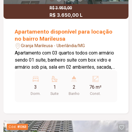
R$ 3.950,00
R$ 3.650,00 L
Apartamento disponível para locação
no bairro Marileusa
Granja Marileusa - Uberlândia/MG
Apartamento com 03 quartos todos com armário
sendo 01 suíte, banheiro suíte com box vidro e
armário sob pia, sala em 02 ambientes, sacada,
cozinha com armário, área de serviço com
armário , 01 banheiro social com box vidro e
3
1
2
76 m²
armário sob pia, elevador, portaria virtual, 01 vaga
Dorm.
Suite
Banho
Const.
de garagem, academia, salão de festa,
brinquedoteca e piscina. Taxa de condomínio
incluso no aluguel.
Cód.
81363