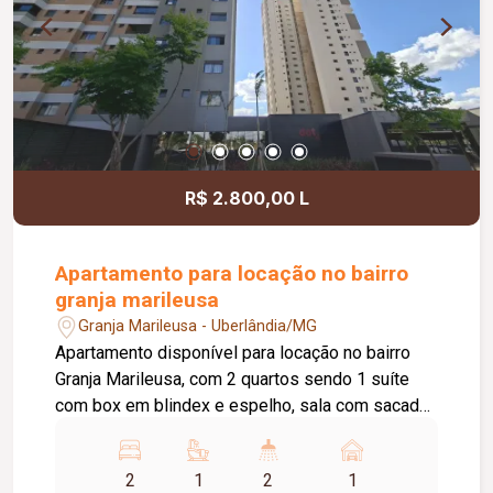
R$ 2.800,00 L
Apartamento para locação no bairro
granja marileusa
Granja Marileusa - Uberlândia/MG
Apartamento disponível para locação no bairro
Granja Marileusa, com 2 quartos sendo 1 suíte
com box em blindex e espelho, sala com sacada
e bancada, cozinha integrada à área de serviço e
banheiro social também com box e espelho. O
2
1
2
1
prédio conta com hall com box privativo, 2