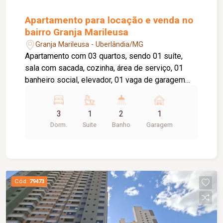
Apartamento para locação e venda no
bairro Granja Marileusa
Granja Marileusa - Uberlândia/MG
Apartamento com 03 quartos, sendo 01 suíte,
sala com sacada, cozinha, área de serviço, 01
banheiro social, elevador, 01 vaga de garagem
pra 02 carros. Portaria virtual, academia, salão de
festa e brinquedoteca. Condomínio com água e
3
1
2
1
gás incluso. Cond Aprox. 637,00 / Tem taxa de
Dorm.
Suite
Banho
Garagem
mudança aprox.159,25 (entrada e saída).
Cód.
79473