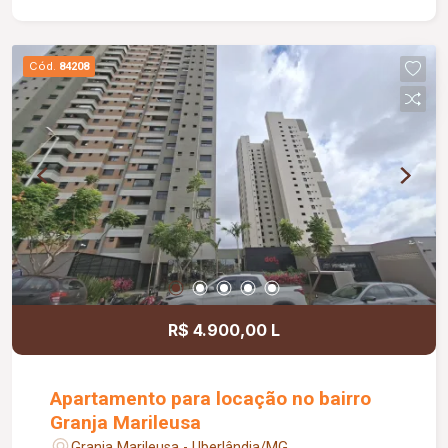
vaga de garagem e está em um condomínio
moderno com elevador privativo e ampla área de
lazer, incluindo salão de festas, academia,
Cód.
84208
lavanderia, piscinas adulto e infantil, playground,
espaço gourmet com terraço, bicicletário e mini
mercado. O condomínio oferece também portaria
24 horas, garantindo mais segurança e
comodidade para os moradores. Uma excelente
oportunidade para morar com conforto,
praticidade e qualidade de vida.
R$ 4.900,00 L
Apartamento para locação no bairro
Granja Marileusa
Granja Marileusa - Uberlândia/MG