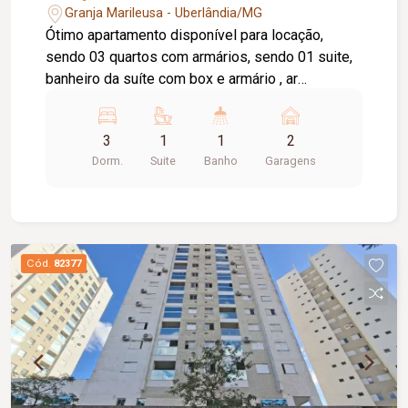
Granja Marileusa - Uberlândia/MG
Ótimo apartamento disponível para locação,
sendo 03 quartos com armários, sendo 01 suite,
banheiro da suíte com box e armário , ar
condicionado, sala com painel de Tv, ar-
condicionado, cozinha com armário, fogão
3
1
1
2
coocktop, sugar, bancada em granito , área de
Dorm.
Suite
Banho
Garagens
serviço com armário, banheiro social com box e
armário, elevador privativo, portaria virtual, 02
vagas de garagem presa, academia, salão de
festas, brinquedoteca, piscina.
Cód.
82377