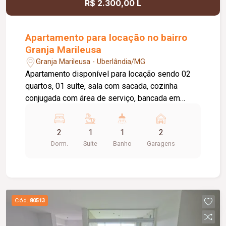
R$ 2.300,00 L
Apartamento para locação no bairro
Granja Marileusa
Granja Marileusa - Uberlândia/MG
Apartamento disponível para locação sendo 02
quartos, 01 suíte, sala com sacada, cozinha
conjugada com área de serviço, bancada em
granito, banheiro social, 02 vagas de garagem
presa, elevador privativo, portaria virtual,
2
1
1
2
academia, piscina, salão de festas,
Dorm.
Suite
Banho
Garagens
brinquedoteca. Cond Aprox. 637,00 / Tem taxa de
mudança aprox.159,25 (entrada e saída).
Cód.
80513