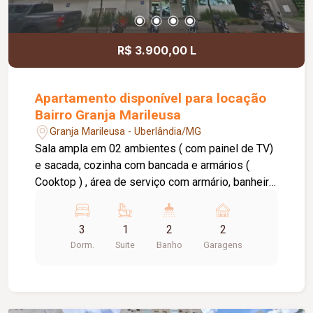
R$ 3.900,00 L
Apartamento disponível para locação
Bairro Granja Marileusa
Granja Marileusa - Uberlândia/MG
Sala ampla em 02 ambientes ( com painel de TV)
e sacada, cozinha com bancada e armários (
Cooktop ) , área de serviço com armário, banheiro
social com box e armário , 03 Quartos sendo 1
suite ( suite com painel de TV ), 02 vagas de
3
1
2
2
garagem .Condomínio : Portaria digital ( Guardian),
Dorm.
Suite
Banho
Garagens
2 elevadores , academia , salão de festa , área
gourmet com forno para pizza , brinquedoteca ,
piscina. Localizado em um bairro planejado ,
preocupado com a segurança de moradores ,