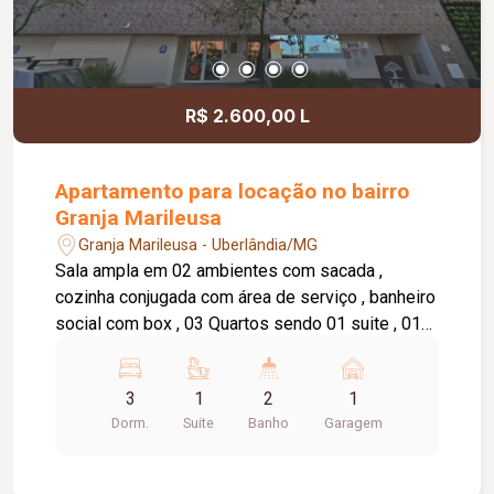
R$ 2.600,00 L
Apartamento para locação no bairro
Granja Marileusa
Granja Marileusa - Uberlândia/MG
Sala ampla em 02 ambientes com sacada ,
cozinha conjugada com área de serviço , banheiro
social com box , 03 Quartos sendo 01 suite , 01
vaga de garagem . Condomínio: Incluso água e
gás , 02 elevadores , portaria digital , piscina ,
3
1
2
1
salão de festa , área gourmet com forno para
Dorm.
Suite
Banho
Garagem
pizza. Localizado em um dos bairros planejados
da cidade , vários comércios locais , escolas,
farmácia .Não perca esta oportunidade de