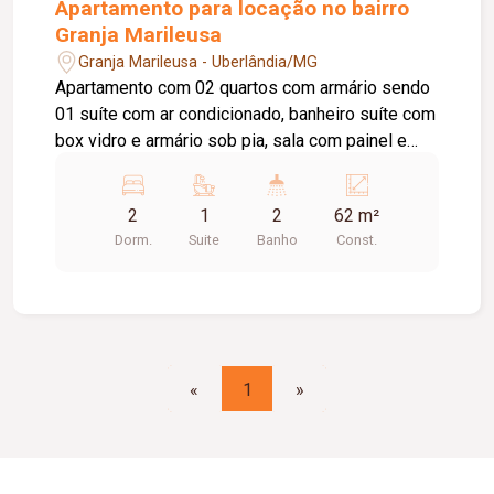
Apartamento para locação no bairro
Granja Marileusa
Granja Marileusa - Uberlândia/MG
Apartamento com 02 quartos com armário sendo
01 suíte com ar condicionado, banheiro suíte com
box vidro e armário sob pia, sala com painel e
sacada, cozinha com armário, área de serviço, 01
banheiro social com box vidro e armário sob pia,
2
1
2
62 m²
elevador, 01 vaga de estacionamento, portaria
Dorm.
Suite
Banho
Const.
virtual, salão de festa Ap semi mobiliado Sofá, Tv,
cooktop, forno, geladeira, microondas, máquina
de lavar, mesa e cadeiras, 1 cama solteiro , 1
cama de casal Cond aprox. 355,88.
«
1
»