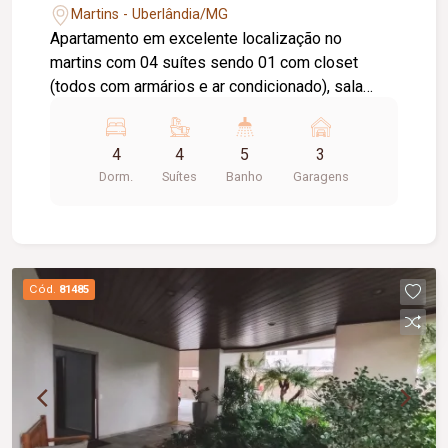
Martins - Uberlândia/MG
Apartamento em excelente localização no
martins com 04 suítes sendo 01 com closet
(todos com armários e ar condicionado), sala
ampla em dois ambientes, sacada gourmet com
churrasqueira, cozinha completa toda planejada
4
4
5
3
com armários, geladeira, fogão, coifa, área de
Dorm.
Suítes
Banho
Garagens
lavanderia com armários e 01 banheiro. 03 vagas
de garagem, 01 box para depósito.
Cód.
81485