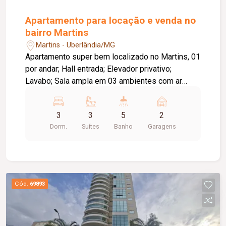
Apartamento para locação e venda no
bairro Martins
Martins - Uberlândia/MG
Apartamento super bem localizado no Martins, 01
por andar; Hall entrada; Elevador privativo;
Lavabo; Sala ampla em 03 ambientes com ar
condicionado; Cristaleiras; Painéis; Sacada
panorâmica; Iluminação; Cozinha ampla com
3
3
5
2
armários; Kitchens despensa; Lavanderia
Dorm.
Suítes
Banho
Garagens
kitchens ampla; DCE com armários; 03 suítes,
sendo 01 super ampla master com closet, todas
com ar condicionado nas suítes; Água aquecida;
Sistema a gás; Elevador social e de serviço
privativo no andar; Hall de serviço com armário;
Cód.
69893
02 vagas soltas de garagem com box, no
subsolo; Piso tábua corrida; Mármore crema
marfil e granito. Prédio com piscina, área