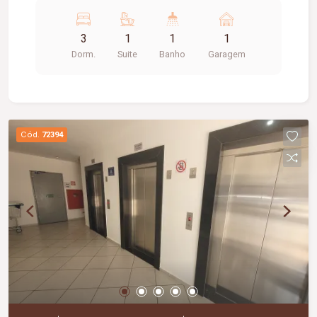
Armário), 01 vaga de garagem. Taxa de
condomínio incluso.
3
1
1
1
Dorm.
Suite
Banho
Garagem
Cód.
72394