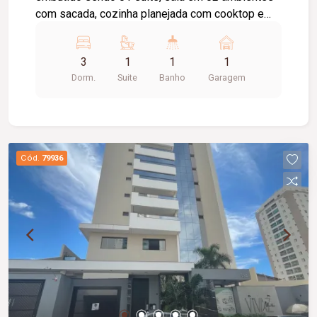
com sacada, cozinha planejada com cooktop e
coifa, banheiro social com armário sob a pia e
box blindex, lavanderia com armário, 01 vaga de
3
1
1
1
garagem. Condomínio com portaria virtual
Dorm.
Suite
Banho
Garagem
(guardian), elevador, gás encanado, água inclusa
no condomínio. Taxa de condomínio incluso no
aluguel.
Cód.
79936