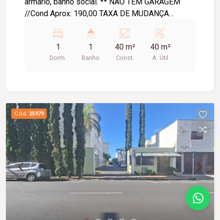
armário, banho social. ** NÃO TEM GARAGEM
//Cond Aprox: 190,00 TAXA DE MUDANÇA
ENTRADA VALOR DE 1 CONDOMINIO
1
1
40 m²
40 m²
Dorm.
Banho
Const.
A. Útil
Cód.
25979