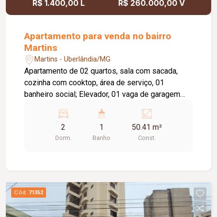
R$ 1.400,00 L
R$ 260.000,00 V
Apartamento para venda no bairro
Martins
Martins - Uberlândia/MG
Apartamento de 02 quartos, sala com sacada,
cozinha com cooktop, área de serviço, 01
banheiro social; Elevador, 01 vaga de garagem
coberta, portaria 24 horas, sauna, piscina, salão
de festa, quadra esportiva. Cond. Aprox.:
2
1
50.41 m²
R$300,00. Tem taxa de mudança entrada e saída.
Dorm.
Banho
Const.
Cód.
71352