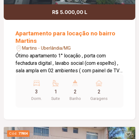
R$ 5.000,00 L
Apartamento para locação no bairro
Martins
Martins - Uberlândia/MG
Ótimo apartamento 1° locação , porta com
fechadura digital , lavabo social (com espelho) ,
sala ampla em 02 ambientes ( com painel de TV ),
integrada com sacada, cozinha com armários
(Cooktop e depurador),área de serviço com
3
1
2
2
armários , e 01 cômodo de dispensa , Sacada
Dorm.
Suite
Banho
Garagens
Gourmet super espaçosa com churrasqueira e
armários e pia , corredor com roupeiro , 03
Quartos sendo 01 suite todos com armários (
banheiro suite com armário e box), 02 vagas de
garagem . Condomínio: água , gás canalizado , 02
Cód.
77804
elevadores , varanda gourmet privativa ,