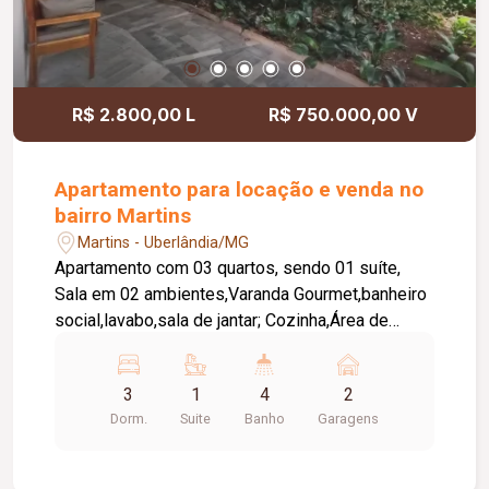
R$ 2.800,00 L
R$ 750.000,00 V
Apartamento para locação e venda no
bairro Martins
Martins - Uberlândia/MG
Apartamento com 03 quartos, sendo 01 suíte,
Sala em 02 ambientes,Varanda Gourmet,banheiro
social,lavabo,sala de jantar; Cozinha,Área de
serviço com banheiro. 02 vagas de garagem e
condomínio com área de lazer completa.
3
1
4
2
Dorm.
Suite
Banho
Garagens