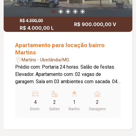
R$ 4.300,00
R$ 900.000,00 V
R$ 4.000,00 L
Apartamento para locação bairro
Martins
Martins - Uberlândia/MG
Prédio com: Portaria 24 horas. Salão de festas.
Elevador. Apartamento com: 02 vagas de
garagem. Sala em 03 ambientes com sacada. 04
quartos sendo 03 com armário sendo 02 suítes.
Closet. 01 quarto com sacada lavabo. Corredor
4
2
1
2
interno com armário. Banheiros com armário e
Dorm.
Suítes
Banho
Garagens
box blindex. Hidromassagem. Cozinha planejada.
Lavanderia com armário. Despensa. Banheiro de
serviço. Piso em granito e tábua corrida.