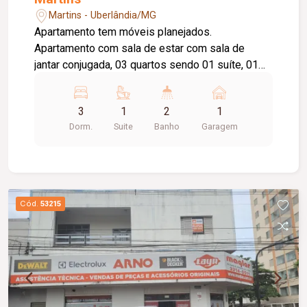
Martins - Uberlândia/MG
Apartamento tem móveis planejados.
Apartamento com sala de estar com sala de
jantar conjugada, 03 quartos sendo 01 suíte, 01
banheiro social, 01 cozinha, sacada e uma vaga
de garagem. Condomínio possui: área de
3
1
2
1
churrasqueira, área de lazer com quadra, parque
Dorm.
Suite
Banho
Garagem
infantil e portaria 24 horas.
Cód.
53215