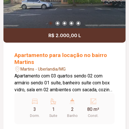
R$ 2.000,00 L
Apartamento para locação no bairro
Martins
Martins - Uberlandia/MG
Apartamento com 03 quartos sendo 02 com
armário sendo 01 suíte, banheiro suíte com box
vidro, sala em 02 ambientes com sacada, cozinha
com armário sob pia, área de serviço, 01 banheiro
social com box vidro, elevador, 01 vaga de
3
1
2
80 m²
estacionamento, portaria 24 horas, playground
Dorm.
Suite
Banho
Const.