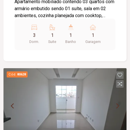
Apartamento mobiliado contendo 03 quartos com
armário embutido sendo 01 suíte, sala em 02
ambientes, cozinha planejada com cooktop,
banheiro social com armário sob a pia e box
blindex, área de serviço, 01 vaga de garagem.
3
1
1
1
Condomínio com portaria virtual, gás encanado e
Dorm.
Suite
Banho
Garagem
água inclusa Condomínio Aprox. 500,00 / taxa de
mudança aprox. 01 condomínio (entrada).
Cód.
80628