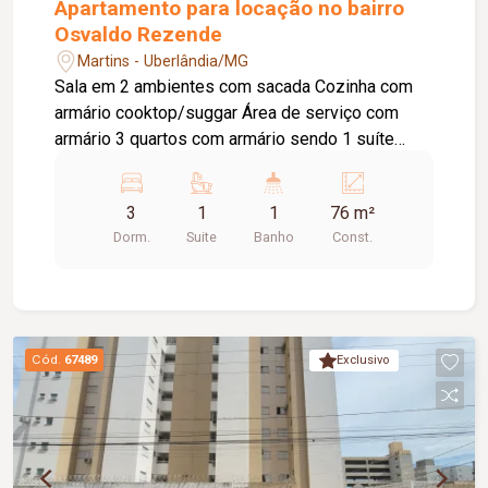
Apartamento para locação no bairro
Osvaldo Rezende
Martins - Uberlândia/MG
Sala em 2 ambientes com sacada Cozinha com
armário cooktop/suggar Área de serviço com
armário 3 quartos com armário sendo 1 suíte
Banho suíte com box vidro e armário sob pia 1
banheiro com box vidro e armário sob pia
3
1
1
76 m²
Elevador 1 vaga de estacionamento Portaria 12
Dorm.
Suite
Banho
Const.
horas Salão de festa Condomínio aprox.
R$500,00 + R$50,00 Fundo de Reserva Taxa de
mudança é 50% do condomínio (entrada e saída).
Cód.
67489
Exclusivo