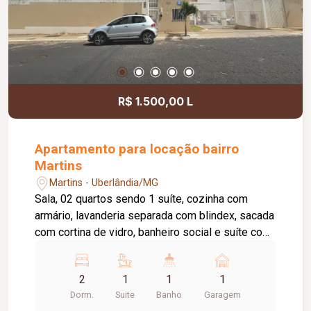
R$ 1.500,00 L
Apartamento para locação bairro
Martins
Martins - Uberlândia/MG
Sala, 02 quartos sendo 1 suíte, cozinha com
armário, lavanderia separada com blindex, sacada
com cortina de vidro, banheiro social e suíte com
armário e box e 01 vaga de garagem. São 02
elevadores, salão de festa e portaria digital. Tem
2
1
1
1
taxa de mudança entrada e saida. Condomínio
Dorm.
Suite
Banho
Garagem
incluso no aluguel. **Restrição república, permite