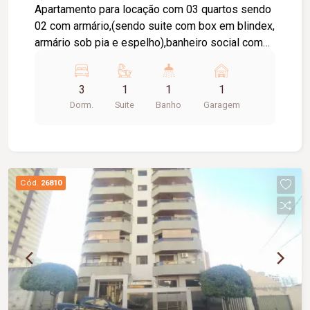
Apartamento para locação com 03 quartos sendo
02 com armário,(sendo suite com box em blindex,
armário sob pia e espelho),banheiro social com
box em vidro temperado, armário sob a pia e
espelho, sala em 02 ambientes com sacada,
3
1
1
1
lavanderia, cozinha planejada, garagem para 01
Dorm.
Suite
Banho
Garagem
carro, 02 elevadores, portaria 24 horas,
playground e piso ceramica. Condomínio
aproximadamente: 440,00 Tem taxa de mudança
entrada 50% do salário mínimo vigente entrada e
saída.
Cód.
26810