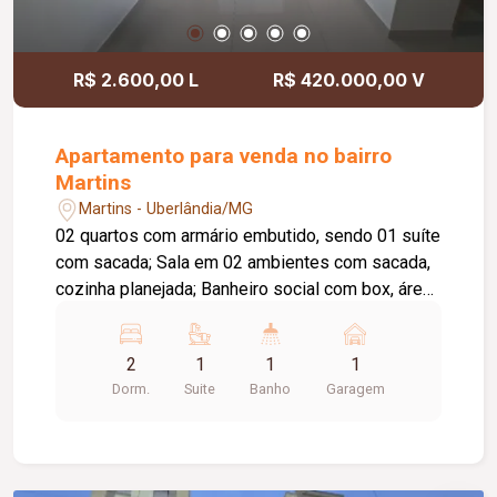
R$ 2.600,00 L
R$ 420.000,00 V
Apartamento para venda no bairro
Martins
Martins - Uberlândia/MG
02 quartos com armário embutido, sendo 01 suíte
com sacada; Sala em 02 ambientes com sacada,
cozinha planejada; Banheiro social com box, área
de serviço com armário, 01 vaga de garagem.
Condomínio com gás encanado, elevador e água
2
1
1
1
inclusa.
Dorm.
Suite
Banho
Garagem