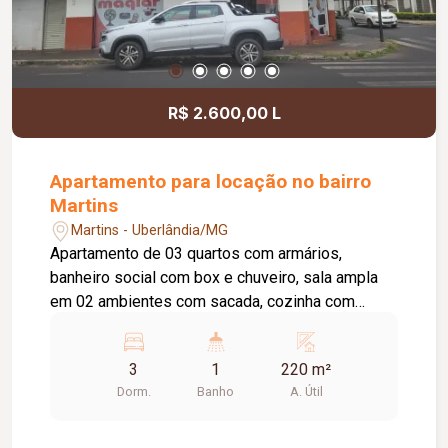
R$ 2.600,00 L
Apartamento para locação no bairro
Martins
Martins - Uberlândia/MG
Apartamento de 03 quartos com armários,
banheiro social com box e chuveiro, sala ampla
em 02 ambientes com sacada, cozinha com
armário conjugada com copa, ampla área tipo
varanda, lavanderia, quarto e banheiro, piso
3
1
220 m²
cerâmica e taco, aprox. 220m², acesso por
Dorm.
Banho
A. Útil
escadas, interfone, sem garagem.