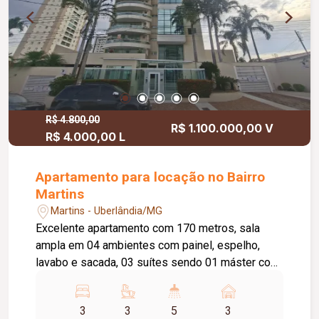
gourmet, enorme salão festas, academia, quadra
esporte, sistema segurança, portaria virtual
monitorada.
R$ 4.800,00
R$ 1.100.000,00 V
R$ 4.000,00 L
Apartamento para locação no Bairro
Martins
Martins - Uberlândia/MG
Excelente apartamento com 170 metros, sala
ampla em 04 ambientes com painel, espelho,
lavabo e sacada, 03 suítes sendo 01 máster com
pia e chuveiro duplo, piso laminado durafloor, box
em vidro temperado, cozinha e área de serviço
3
3
5
3
com armários embutidos, banheiro de