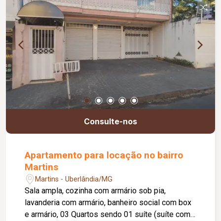
brinquedoteca , área gourmet com churrasqueira ,
piscina e banheiros . Localizado em um dos
principais bairros , próximo a vários comércios
locais , região central .Não perca esta
oportunidade de locação, agende já sua visita e
entre em contato para mais informações! Cond
aprox. 164,00 + 36,26 de fundo de reserva
Consulte-nos
Apartamento para locação no bairro
Martins
Martins - Uberlândia/MG
Sala ampla, cozinha com armário sob pia,
lavanderia com armário, banheiro social com box
e armário, 03 Quartos sendo 01 suíte (suíte com