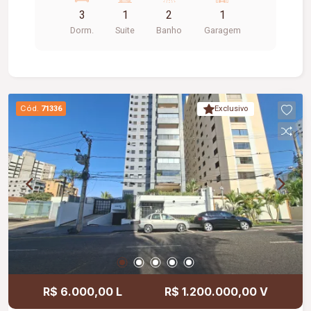
serviço, 01 banheiro com box vidro e armário sob
3
1
2
1
pia, 01 vaga de garagem, elevador. #bf25
Dorm.
Suite
Banho
Garagem
Cód.
71336
Exclusivo
R$ 6.000,00 L
R$ 1.200.000,00 V