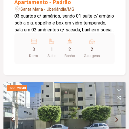
Apartamento - Padrão
Santa Maria - Uberlândia/MG
03 quartos c/ armários, sendo 01 suíte c/ armário
sob a pia, espelho e box em vidro temperado,
sala em 02 ambientes c/ sacada, banheiro social,
hall c/ armário, cozinha planejada, área de serviço
c/ armário, banheiro de serviço, 02 vagas de
3
1
2
2
garagem. APROX. 123m². Portaria 24 horas, salão
Dorm.
Suite
Banho
Garagens
de festas, sala reunião, portão eletrônico,
interfone, cerca elétrica , elevador. Cond. Aprox.
873,90 + 43,70 DE FUNDO DE RESERVA taxa de
mudança entrada e saida 50% valor do
condominio
Cód.
20840