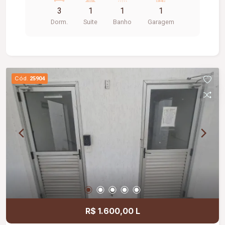
fundo de reserva. Taxa de condomínio deverá ser
3
1
1
1
cobrada junto ao aluguel e o boleto do
Dorm.
Suite
Banho
Garagem
condomínio será pago pela imobiliária.
Cód.
25904
R$ 1.600,00 L