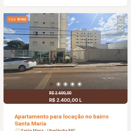
fácil acesso à universidade e aos principais
comércios e serviços da região.
Cód.
81902
R$ 2.600,00
R$ 2.400,00 L
Apartamento para locação no bairro
Santa Maria
Santa Maria - Uberlândia/MG