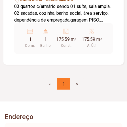
03 quartos c/armário sendo 01 suíte, sala ampla,
02 sacadas, cozinha, banho social, área serviço,
dependência de empregada,garagem PISO:
cerâmica. NÃO ALUGAR PARA
REPUBLICA,PENSIONATOS OU SIMILARES.
1
1
175.59 m²
175.59 m²
CONDOMÍNIO APROX. 295,00 Tem taxa de
Dorm.
Banho
Const.
A. Útil
mudança
«
1
»
Endereço