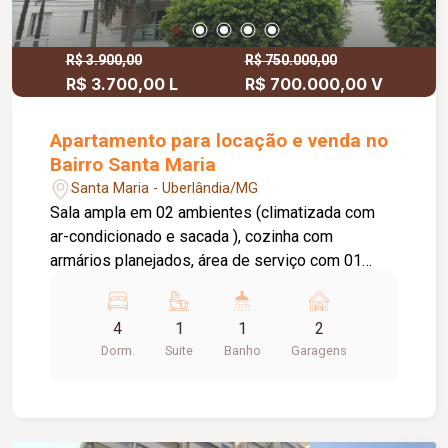
R$ 3.900,00
R$ 750.000,00
R$ 3.700,00 L
R$ 700.000,00 V
Apartamento para locação e venda no
Bairro Santa Maria
Santa Maria - Uberlândia/MG
Sala ampla em 02 ambientes (climatizada com
ar-condicionado e sacada ), cozinha com
armários planejados, área de serviço com 01
cômodo de despensa, banheiro social com box e
armário, são 04 quartos sendo 1 suíte ( suíte com
4
1
1
2
armário e sacada ) mais 03 quartos sendo 2
Dorm.
Suite
Banho
Garagens
deles com armários, 02 vagas de garagem (vaga
presa). Condomínio: Portaria 24hs , área de lazer
com churrasqueira gourmet, quadra esportiva,
salão de festa toda equipada. Localizado em uma