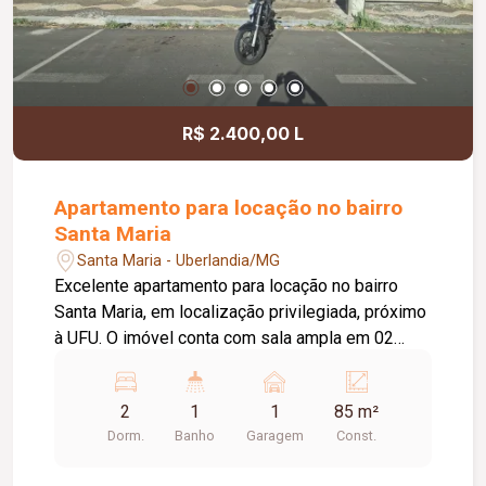
R$ 2.400,00 L
Apartamento para locação no bairro
Santa Maria
Santa Maria - Uberlandia/MG
Excelente apartamento para locação no bairro
Santa Maria, em localização privilegiada, próximo
à UFU. O imóvel conta com sala ampla em 02
ambientes, 02 dormitórios com armários
embutidos, 01 banheiro social completo, cozinha,
2
1
1
85 m²
área de serviço com entrada exclusiva e WC,
Dorm.
Banho
Garagem
Const.
além de 01 vaga de garagem. Uma excelente
opção para quem busca conforto, praticidade e