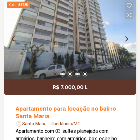
região próximo a vários comércios locais, com
Cód.
53725
fácil acesso as avenidas principais. Condomínio
aprox. 810,66 (valor sujeito à alterações) / taxa
de mudança aprox. 50% do salário mínimo
(entrada e saída)., Próximo ao antigo San Diego.
R$ 7.000,00 L
Apartamento para locação no bairro
Santa Maria
Santa Maria - Uberlândia/MG
Apartamento com 03 suítes planejada com
armários, banheiro com armários, box, espelho,