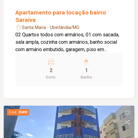
Apartamento para locação bairro
Saraiva
Santa Maria - Uberlândia/MG
02 Quartos todos com armários, 01 com sacada,
sala ampla, cozinha com armários, banho social
com armário embutido, garagem, piso em
cerâmica. DE FRENTE À UFU - Condomínio com
rateio de despesas.
2
1
Dorm.
Banho
Cód.
25892