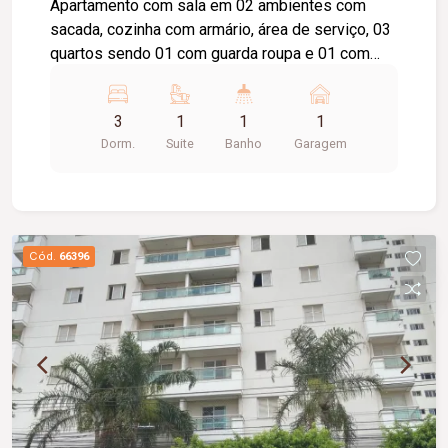
Apartamento com sala em 02 ambientes com
sacada, cozinha com armário, área de serviço, 03
quartos sendo 01 com guarda roupa e 01 com
armário sendo 01 suíte, banheiro suíte com box
vidro e 01 banheiro social com box de vidro. O
3
1
1
1
condomínio conta com elevador, 01 vaga de
Dorm.
Suite
Banho
Garagem
estacionamento, portaria 24 horas, salão de festa
e playground. Valor do condomínio (
aproximadamente ) : R$ 670,00 / tem taxa de
mudança
Cód.
66396