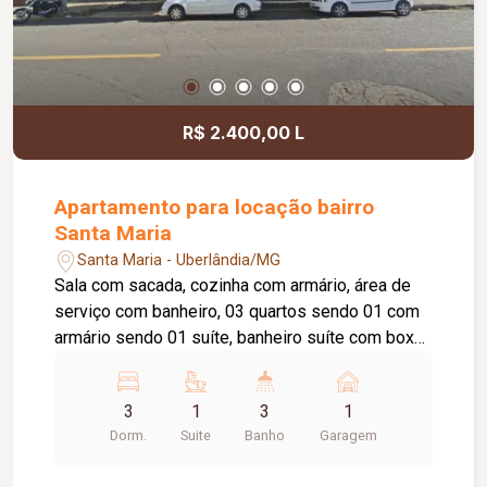
R$ 2.400,00 L
Apartamento para locação bairro
Santa Maria
Santa Maria - Uberlândia/MG
Sala com sacada, cozinha com armário, área de
serviço com banheiro, 03 quartos sendo 01 com
armário sendo 01 suíte, banheiro suíte com box
vidro e armário sob a pia, 01 banheiro com box
vidro e armário sob a pia, 01 vaga de
3
1
3
1
estacionamento. Condomínio aprox. 231,00 / taxa
Dorm.
Suite
Banho
Garagem
de mudança aprox. 231,00 entrada e saída.