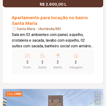
R$ 2.600,00 L
Apartamento para locação no bairro
Santa Maria
Santa Maria - Uberlândia/MG
Sala em 03 ambientes com painel, espelho,
cristaleira e sacada, lavabo com espelho, 02
suítes com sacada, banheiro social com armário
sob a pia e box blindex, cozinha montada com
fogão e exaustor, área de serviço com armário,
2
2
2
2
banheiro de serviços com armários, 02 vagas de
Dorm.
Suítes
Banho
Garagens
garagem, box para depósito, elevador, portaria 12
hrs, salão de festas.
Cód.
37889