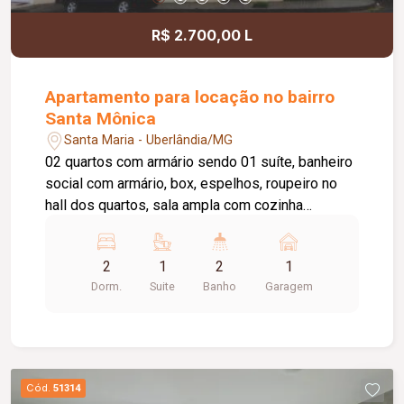
R$ 2.700,00 L
Apartamento para locação no bairro
Santa Mônica
Santa Maria - Uberlândia/MG
02 quartos com armário sendo 01 suíte, banheiro
social com armário, box, espelhos, roupeiro no
hall dos quartos, sala ampla com cozinha
americana com armário, área de serviço, 01 vaga
de garagem, elevador, interfone, portão
2
1
2
1
eletrônico, possui móveis: cama, geladeira,
Dorm.
Suite
Banho
Garagem
fogão. Aprox. 50m². Cond. aprox. $350,00. Tem
taxa mudança entrada. Restrição para republica.
***Edificio Cannes***
Cód.
51314