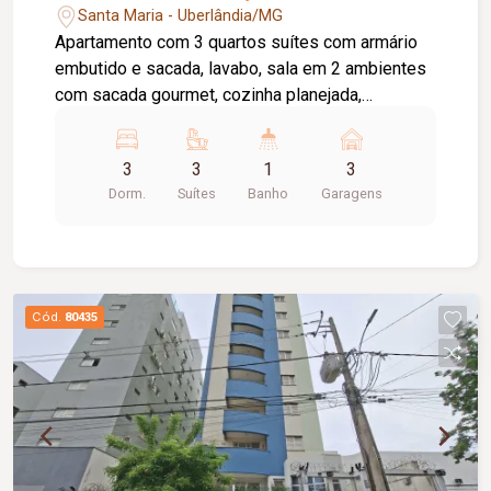
Santa Maria - Uberlândia/MG
Apartamento com 3 quartos suítes com armário
embutido e sacada, lavabo, sala em 2 ambientes
com sacada gourmet, cozinha planejada,
lavanderia com armário, 3 vagas de garagem.
Condomínio com portaria 24hrs, salão de festas,
3
3
1
3
academia, piscina.
Dorm.
Suítes
Banho
Garagens
Cód.
80435