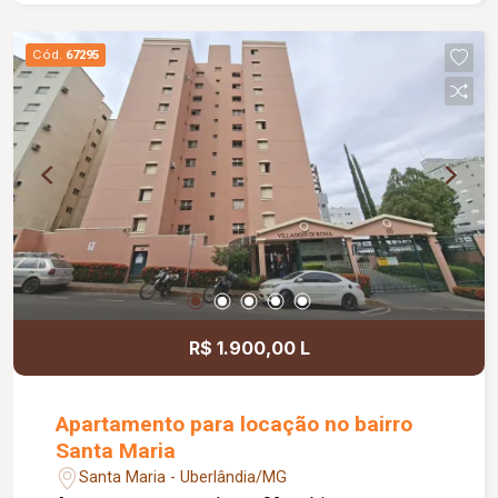
(com armário planejado e cômoda), 01 vaga de
garagem. Localizado em um região próximo a
Cód.
67295
supermercados e comércios locais, e as
principais vias de acesso rápido. Não perca esta
oportunidade de locação, agende já sua visita e
entre em contato para mais informações! Taxa de
condomínio incluso no aluguel. Taxa de mudança
aprox. 180,00 (entrada e saída).
R$ 1.900,00 L
Apartamento para locação no bairro
Santa Maria
Santa Maria - Uberlândia/MG