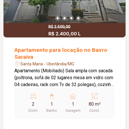
R$ 2.500,00
R$ 2.400,00 L
Apartamento para locação no Bairro
Saraiva
Santa Maria - Uberlândia/MG
Apartamento (Mobiliado) Sala ampla com sacada
(poltrona, sofá de 02 lugares mesa em vidro com
04 cadeiras, rack com Tv de 32 polegas), cozinha
com armários, bancada de madeira (fogão,
depurador, geladeira, micro-ondas), área de
2
1
1
80 m²
serviço (Máquina de lavar, filtro de água), corredor
Dorm.
Banho
Garagem
Const.
central com aparador e espelho, banheiro social
com box e armários, 02 Quartos sendo 01 (com
cama de solteiro e 01 cama de casal) 2° Quarto