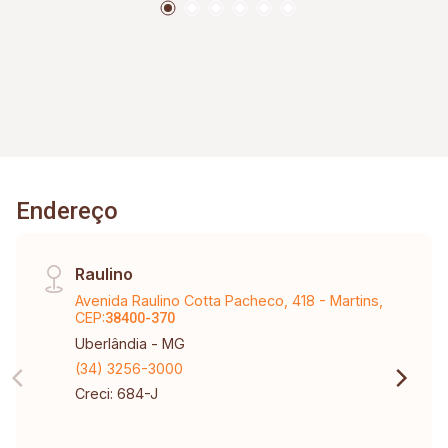
da suíte com box e chuveiro. Cond aprox. R$
590,00+ R$ 59,00 de fundo de reserva / Taxa de
mudança entrada e saída no valor de uma taxa
de condomínio vigente
Endereço
Raulino
Avenida Raulino Cotta Pacheco, 418 - Martins,
CEP:
38400-370
Uberlândia - MG
(34) 3256-3000
Creci: 684-J