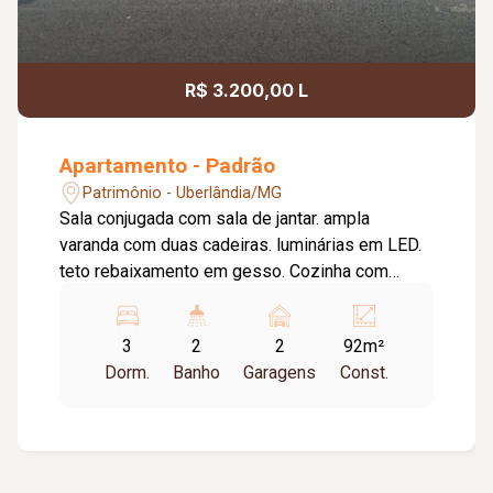
R$ 3.200,00 L
Apartamento - Padrão
Patrimônio - Uberlândia/MG
Sala conjugada com sala de jantar. ampla
varanda com duas cadeiras. luminárias em LED.
teto rebaixamento em gesso. Cozinha com
armários planejados. bancada e banco.
lavanderia com bancada e armários. varal
3
2
2
92m²
suspenso. área íntima isolada por uma porta,
Dorm.
Banho
Garagens
Const.
corredor com um banheiro social. 03 quartos
sendo 01 com duas prateleiras e armários
planejados com porta de vidro e de espelho,
roupeiro no corredor, suíte com uma bancada
planejada, cabeceira com dois criados, banheiro