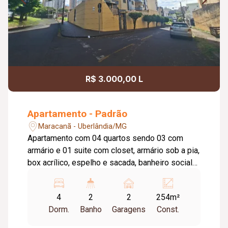
R$ 3.000,00 L
Apartamento - Padrão
Maracanã - Uberlândia/MG
Apartamento com 04 quartos sendo 03 com
armário e 01 suite com closet, armário sob a pia,
box acrílico, espelho e sacada, banheiro social
com armário sob a pia, box acrílico e espelho,
sala em 02 ambientes com sacada, cozinha
4
2
2
254m²
ampla com armário, lavanderia com armário,
Dorm.
Banho
Garagens
Const.
despensa, banheiro de empregada, garagem
para 02 carros, portaria 24 horas, elevador, salão