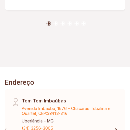
de festas e piso cerâmica. Confirmar valor do
condominio
Endereço
Tem Tem Imbaúbas
Avenida Imbaúba, 1676 - Chácaras Tubalina e
Quartel, CEP:
38413-316
Uberlândia - MG
(34) 3256-3005