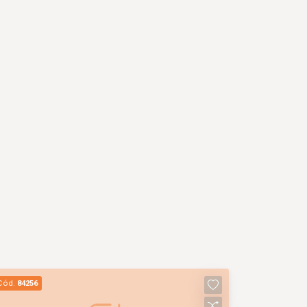
Cód.
84256