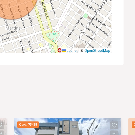
Leaflet
|
©
OpenStreetMap
Cód.
75493