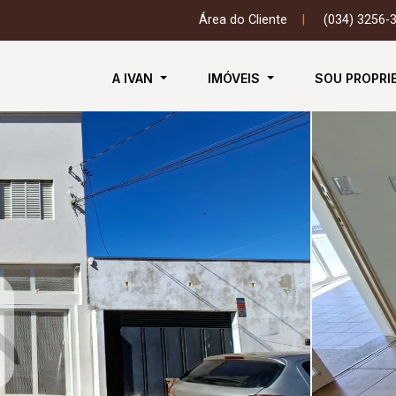
Área do Cliente
|
(034) 3256-
A IVAN
IMÓVEIS
SOU PROPRI