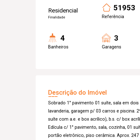
51953
Residencial
Referência
Finalidade
4
3
Banheiros
Garagens
Descrição do Imóvel
Sobrado 1° pavimento 01 suíte, sala em dois 
lavanderia, garagem p/ 03 carros e piscina. 
suíte com a.e. e box acrílico), b.s. c/ box acríl
Edícula c/ 1° pavimento, sala, cozinha, 01 suít
portão eletrônico, piso cerâmica. Aprox. 247