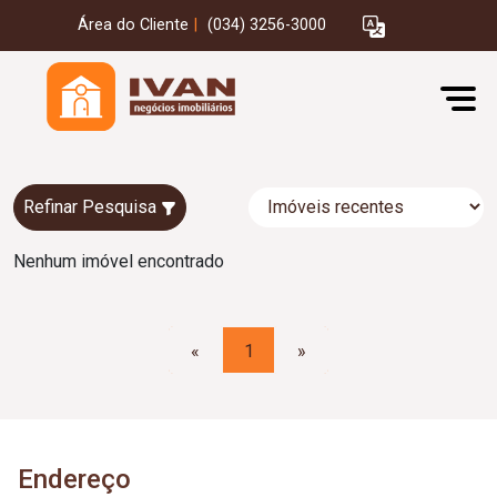
Área do Cliente
|
(034) 3256-3000
Refinar Pesquisa
Nenhum imóvel encontrado
«
1
»
Endereço