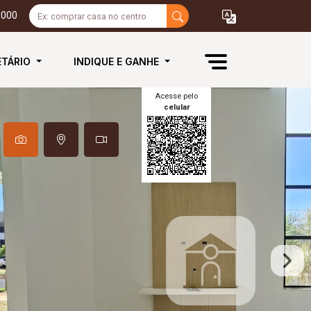
3000
ETÁRIO
INDIQUE E GANHE
Acesse pelo
celular