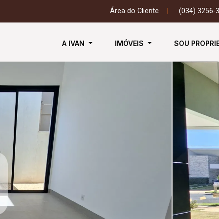
Área do Cliente
|
(034) 3256-
A IVAN
IMÓVEIS
SOU PROPRI