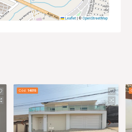
Leaflet
|
©
OpenStreetMap
Cód.
14015