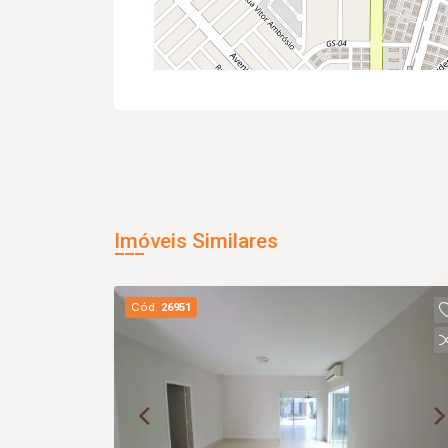
Imóveis Similares
Cód.
26951