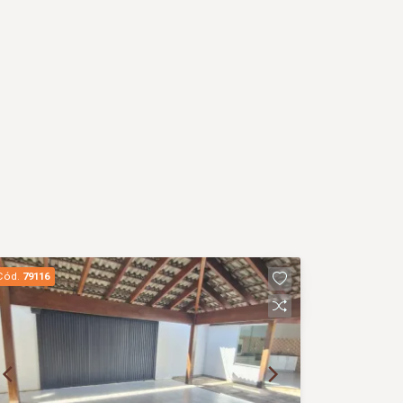
Cód.
79116