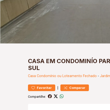
CASA EM CONDOMINÍO PAR
SUL
Casa
Condomínio ou Loteamento Fechado
-
Jardi
|
Favoritar
Comparar
Compartilhe: