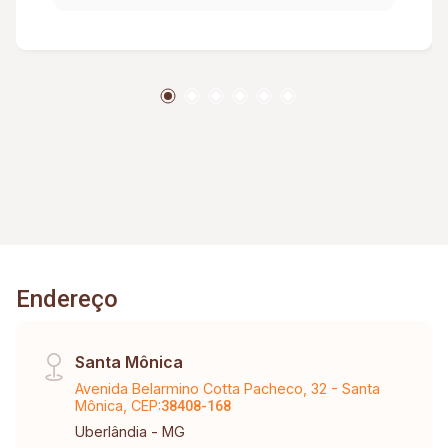
garagem; Diferenciais: Portão eletrônico;
Porteiro eletrônico; Ambientes amplos e
excelente área de lazer para toda a família.
Endereço
Santa Mônica
Avenida Belarmino Cotta Pacheco, 32 - Santa
Mônica, CEP:
38408-168
Uberlândia - MG