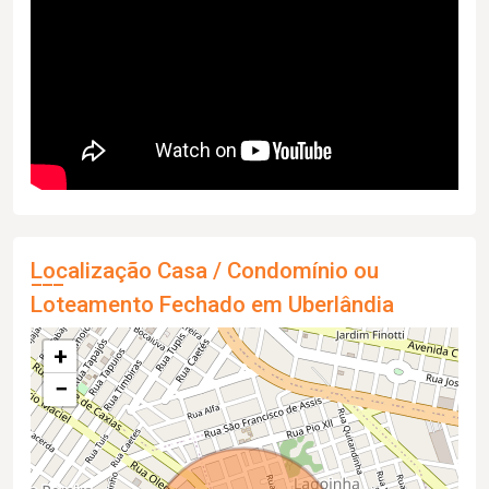
Localização Casa / Condomínio ou
Loteamento Fechado em Uberlândia
+
−