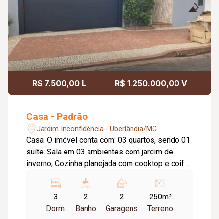
R$ 7.500,00 L
R$ 1.250.000,00 V
Casa - Padrão
Jardim Inconfidência - Uberlândia/MG
Casa. O imóvel conta com: 03 quartos, sendo 01
suíte; Sala em 03 ambientes com jardim de
inverno; Cozinha planejada com cooktop e coifa;
Despensa; Banheiro social com armário e box
em blindex; Lavanderia com armário; Varanda
3
2
2
250m²
gourmet com churrasqueira; Piscina aquecida;
Dorm.
Banho
Garagens
Terreno
Sauna a vapor; Banheiro externo; 02 vagas de