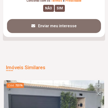
Concordo com os
Termos
e
Privacidade
Enviar meu interesse
Imóveis Similares
Cód.
72376