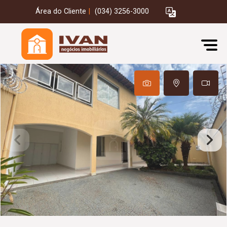
Área do Cliente
|
(034) 3256-3000