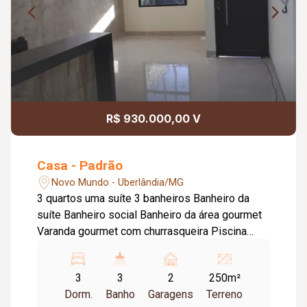
R$ 930.000,00 V
Casa - Padrão
Novo Mundo - Uberlândia/MG
3 quartos uma suíte 3 banheiros Banheiro da
suíte Banheiro social Banheiro da área gourmet
Varanda gourmet com churrasqueira Piscina
aquecida Piso porcelanato Portas de alumínio
em todos quartos Banheiros com 2 chuveiros
3
3
2
250m²
Concertina nos muros Ampla bancada em
Dorm.
Banho
Garagens
Terreno
granito na cozinha Pé direito 5 metros da casa