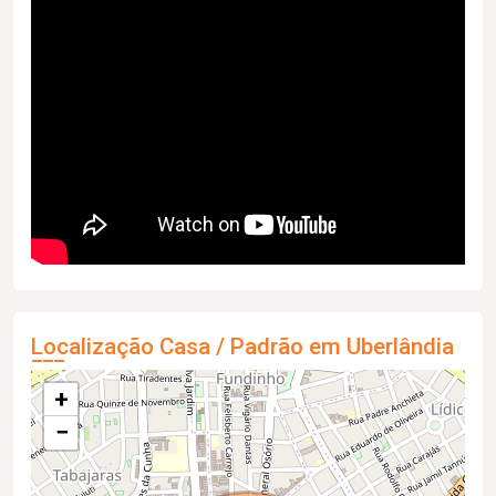
Localização Casa / Padrão em Uberlândia
+
−