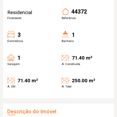
44372
Residencial
Finalidade
Referência
3
1
Dormitórios
Banheiro
1
71.40 m²
Garagem
A. Construída
71.40 m²
250.00 m²
A. Útil
A. Total
Descrição do Imóvel