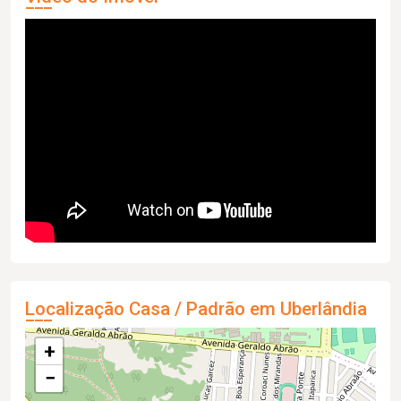
Localização Casa / Padrão em Uberlândia
+
−