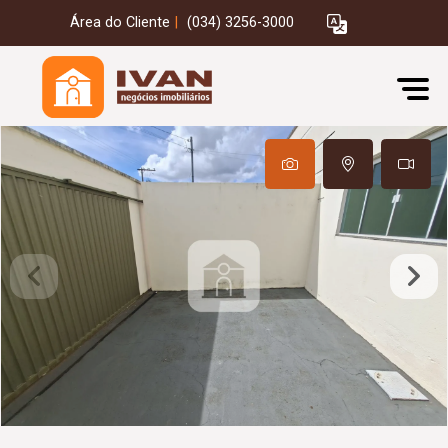
Área do Cliente
|
(034) 3256-3000