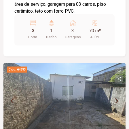
área de serviço, garagem para 03 carros, piso
cerâmico, teto com forro PVC.
3
1
3
70 m²
Dorm.
Banho
Garagens
A. Útil
Cód.
64793