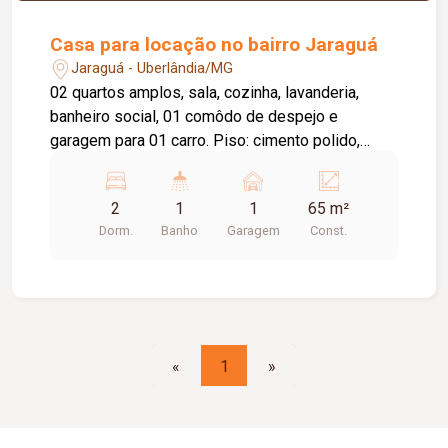
Casa para locação no bairro Jaraguá
Jaraguá - Uberlândia/MG
02 quartos amplos, sala, cozinha, lavanderia,
banheiro social, 01 comôdo de despejo e
garagem para 01 carro. Piso: cimento polido,
cerâmico, forro pvc. Aprox. 65m² Dmae
compartilhada
2
1
1
65 m²
Dorm.
Banho
Garagem
Const.
«
1
»