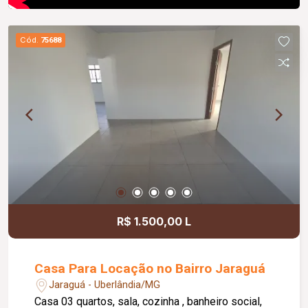
Cód.
75688
R$ 1.500,00 L
Casa Para Locação no Bairro Jaraguá
Jaraguá - Uberlândia/MG
Casa 03 quartos, sala, cozinha , banheiro social,