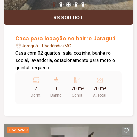
R$ 900,00 L
Casa para locação no bairro Jaraguá
Jaraguá - Uberlândia/MG
Casa com 02 quartos, sala, cozinha, banheiro
social, lavanderia, estacionamento para moto e
quintal pequeno.
2
1
70 m²
70 m²
Dorm.
Banho
Const.
A. Total
Cód.
52639