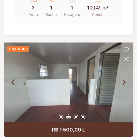
3
1
1
100.49 m²
Dorm.
Banho
Garagem
Const.
Cód.
51028
R$ 1.500,00 L