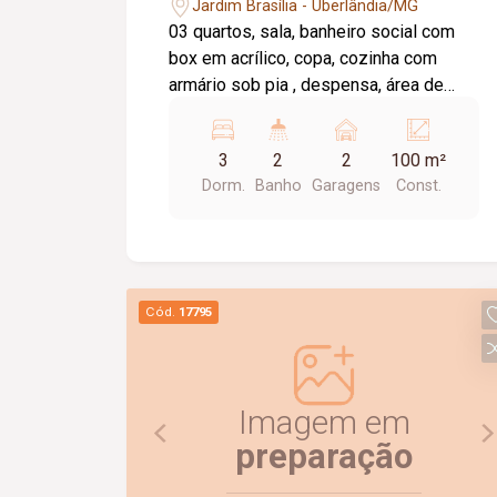
Jardim Brasília - Uberlândia/MG
03 quartos, sala, banheiro social com
box em acrílico, copa, cozinha com
armário sob pia , despensa, área de
serviço, edícula, banheiro externo e 02
vagas de garagem. Apróx.100m²
3
2
2
100 m²
Dorm.
Banho
Garagens
Const.
Cód.
17795
Imagem em
preparação