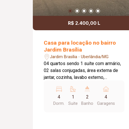
R$ 2.400,00 L
Casa para locação no bairro
Jardim Brasília
Jardim Brasília - Uberlândia/MG
04 quartos sendo 1 suíte com armário,
02 salas conjugadas, área externa de
jantar, cozinha, lavabo externo,
churrasqueira, 02 corredores e garagem
para 04 carros.
4
1
2
4
Dorm.
Suite
Banho
Garagens