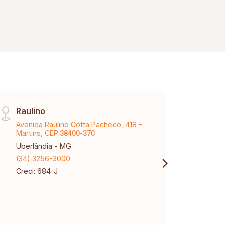
Raulino
Cent
Avenida Raulino Cotta Pacheco, 418 -
Av Jo
Martins, CEP:
CEP:
38400-370
3
Uberlândia - MG
Uberl
(34) 3256-3000
(34) 
Creci: 684-J
Creci