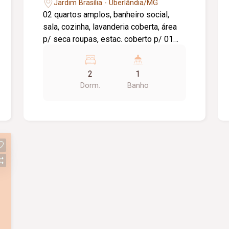
Jardim Brasília - Uberlândia/MG
02 quartos amplos, banheiro social,
sala, cozinha, lavanderia coberta, área
p/ seca roupas, estac. coberto p/ 01
carro, piso cerâmico, forro laje e cerca
elétrica .
2
1
Dorm.
Banho