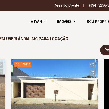
Área do Cliente
|
(034) 3256-
A IVAN
IMÓVEIS
SOU PROPRI
O EM UBERLÂNDIA, MG PARA LOCAÇÃO
Re
Cód.
53218