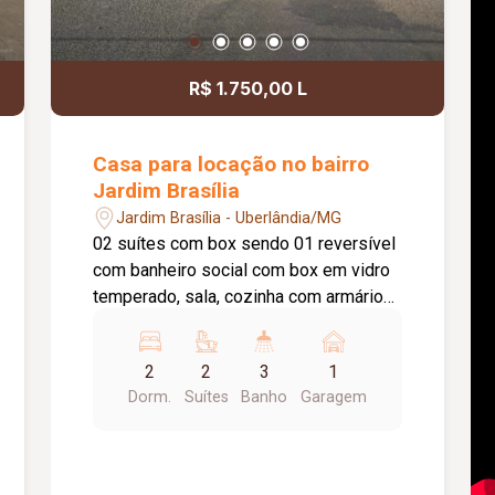
R$ 1.750,00 L
Casa para locação no bairro
Jardim Brasília
Jardim Brasília - Uberlândia/MG
02 suítes com box sendo 01 reversível
com banheiro social com box em vidro
temperado, sala, cozinha com armários
sob a pia, varanda, quintal amplo
gramado, 01 vaga de garagem e
2
2
3
1
estacionamento para vários carros, piso
Dorm.
Suítes
Banho
Garagem
cerâmico. Aprox. 60m².