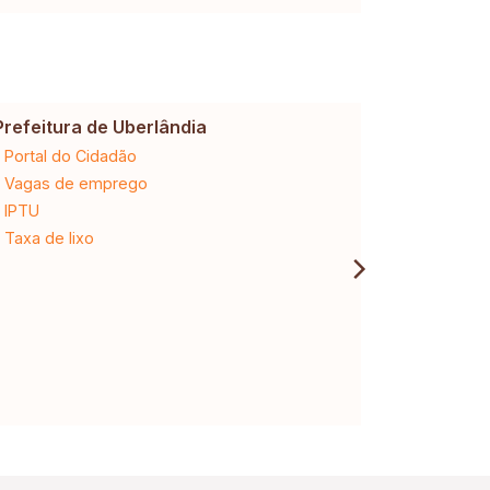
Prefeitura de Uberlândia
Cemig
Portal do Cidadão
2ª via da 
Vagas de emprego
Ligação n
IPTU
Desligam
Taxa de lixo