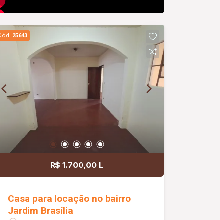
Cód.
25643
R$ 1.700,00 L
Casa para locação no bairro
Jardim Brasília