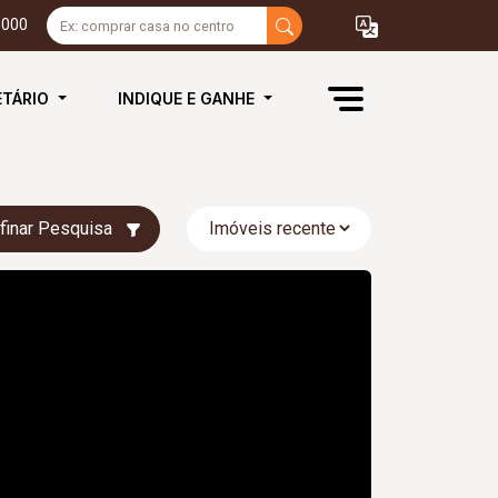
3000
ETÁRIO
INDIQUE E GANHE
finar Pesquisa