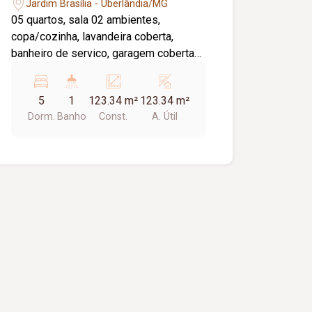
Jardim Brasília - Uberlândia/MG
05 quartos, sala 02 ambientes,
copa/cozinha, lavandeira coberta,
banheiro de servico, garagem coberta
para 02 carros, estacionamento, quintal.
Piso Vermelhao/Laje
5
1
123.34 m²
123.34 m²
Dorm.
Banho
Const.
A. Útil