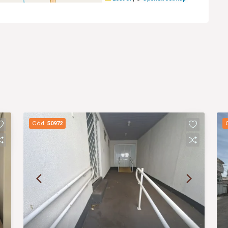
Cód.
50972