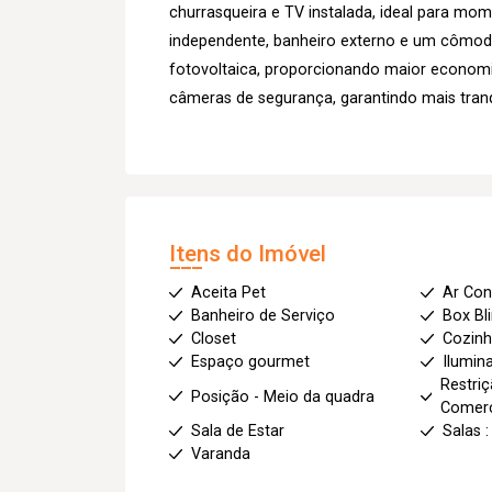
churrasqueira e TV instalada, ideal para m
independente, banheiro externo e um cômodo
fotovoltaica, proporcionando maior economia
câmeras de segurança, garantindo mais tran
Itens do Imóvel
Aceita Pet
Ar Con
Banheiro de Serviço
Box Bl
Closet
Cozin
Espaço gourmet
Ilumin
Restriç
Posição - Meio da quadra
Comerc
Sala de Estar
Salas :
Varanda