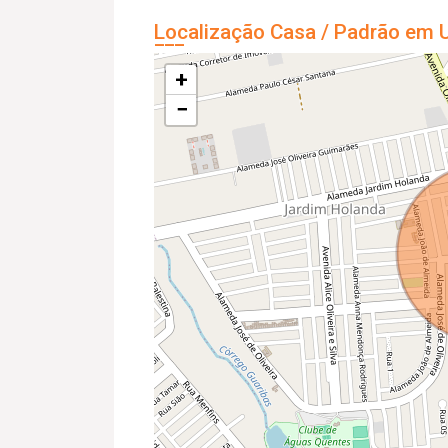
Localização Casa / Padrão em U
+
−