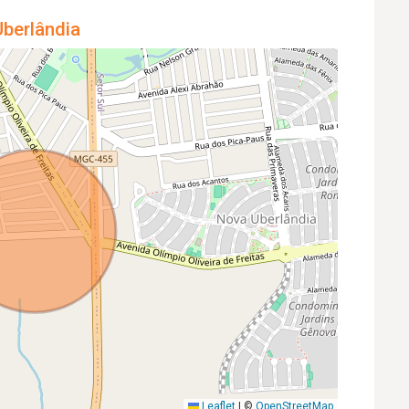
berlândia
Leaflet
|
©
OpenStreetMap