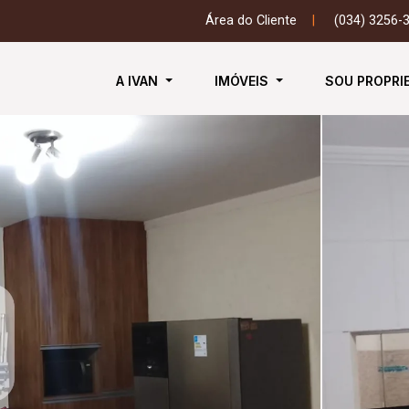
Área do Cliente
|
(034) 3256-
A IVAN
IMÓVEIS
SOU PROPRI