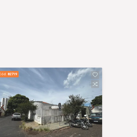
Cód.
82719