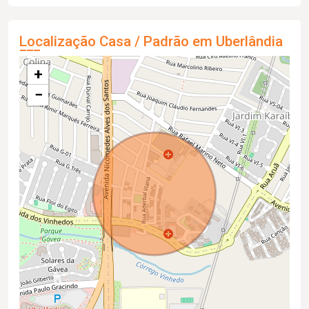
Localização Casa / Padrão em Uberlândia
+
−