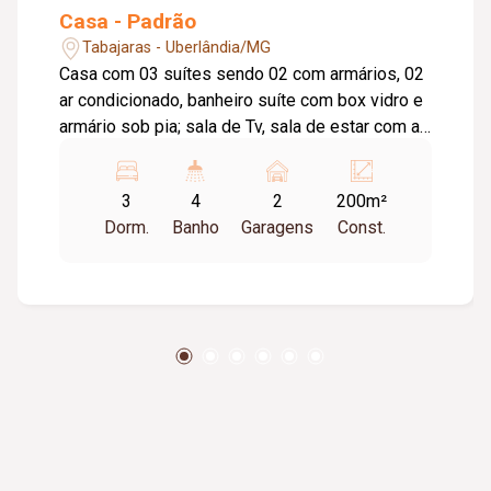
Casa - Padrão
Tabajaras - Uberlândia/MG
Casa com 03 suítes sendo 02 com armários, 02
ar condicionado, banheiro suíte com box vidro e
armário sob pia; sala de Tv, sala de estar com ar
condicionado; 02 lavabo, copa, cozinha com
armário, dispensa; área de serviço com
3
4
2
200m²
banheiro, quintal, piscina, garagem 02 carros.
Dorm.
Banho
Garagens
Const.