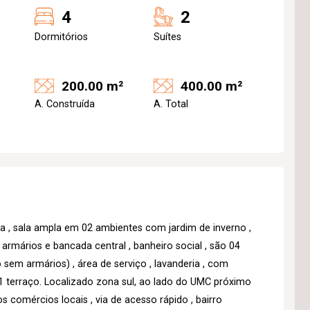
4
2
Dormitórios
Suítes
200.00 m²
400.00 m²
A. Construída
A. Total
a , sala ampla em 02 ambientes com jardim de inverno ,
m armários e bancada central , banheiro social , são 04
sem armários) , área de serviço , lavanderia , com
1 terraço. Localizado zona sul, ao lado do UMC próximo
s comércios locais , via de acesso rápido , bairro