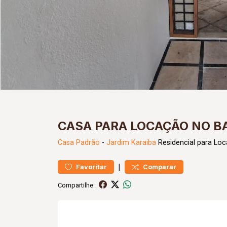
CASA PARA LOCAÇÃO NO B
Casa
Padrão
-
Jardim Karaiba
Residencial para Lo
|
Favoritar
Comparar
Compartilhe: