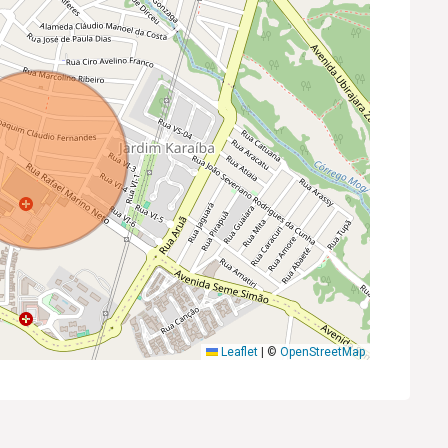
Leaflet
|
©
OpenStreetMap