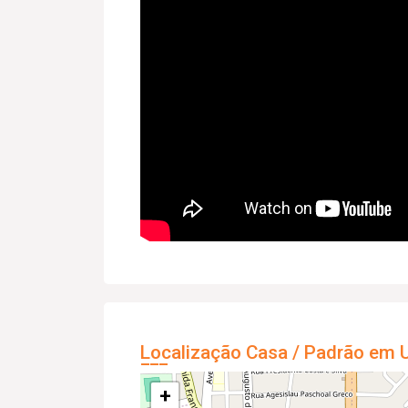
Localização Casa / Padrão em U
+